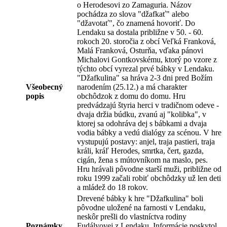
o Herodesovi zo Zamaguria. Názov
pochádza zo slova "džafkať" alebo
"džavotať", čo znamená hovoriť. Do
Lendaku sa dostala približne v 50. - 60.
rokoch 20. storočia z obcí Veľká Franková,
Malá Franková, Osturňa, vďaka pánovi
Michalovi Gontkovskému, ktorý po vzore z
týchto obcí vyrezal prvé bábky v Lendaku.
"Džafkulina" sa hráva 2-3 dni pred Božím
Všeobecný
narodením (25.12.) a má charakter
popis
obchôdzok z domu do domu. Hru
predvádzajú štyria herci v tradičnom odeve -
dvaja držia búdku, zvanú aj "kolibka", v
ktorej sa odohráva dej s bábkami a dvaja
vodia bábky a vedú dialógy za scénou. V hre
vystupujú postavy: anjel, traja pastieri, traja
králi, kráľ Herodes, smrtka, čert, gazda,
cigán, žena s mútovníkom na maslo, pes.
Hru hrávali pôvodne starší muži, približne od
roku 1999 začali robiť obchôdzky už len deti
a mládež do 18 rokov.
Drevené bábky k hre "Džafkulina" boli
pôvodne uložené na farnosti v Lendaku,
neskôr prešli do vlastníctva rodiny
Poznámky
Fudályovej z Lendaku. Informácie poskytol