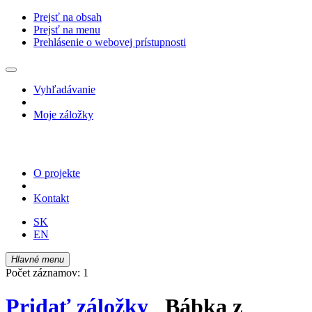
Prejsť na obsah
Prejsť na menu
Prehlásenie o webovej prístupnosti
Vyhľadávanie
Moje záložky
O projekte
Kontakt
SK
EN
Hlavné menu
Počet záznamov: 1
Pridať záložky
Bábka z