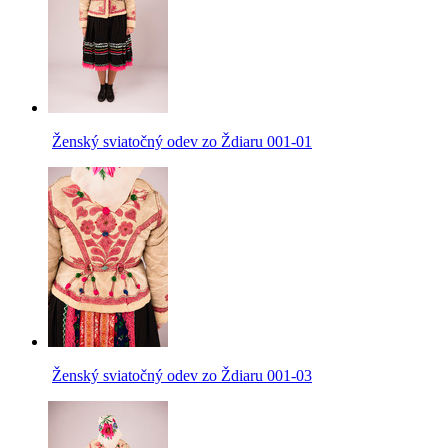
Ženský sviatočný odev zo Ždiaru 001-01
Ženský sviatočný odev zo Ždiaru 001-03