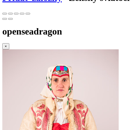
openseadragon
×