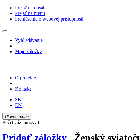
Prejsť na obsah
Prejsť na menu
Prehlásenie o webovej prístupnosti
Vyhľadávanie
Moje záložky
O projekte
Kontakt
SK
EN
Hlavné menu
Počet záznamov: 1
Pridať záložky
Ženský sviatočn