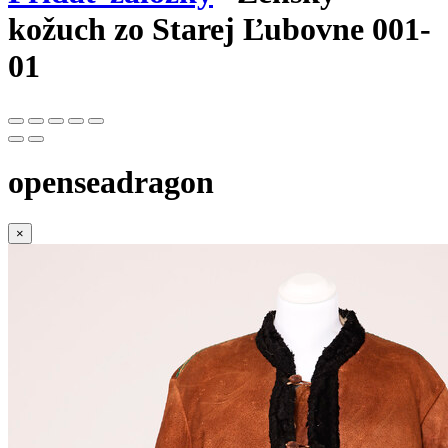
kožuch zo Starej Ľubovne 001-
01
openseadragon
×