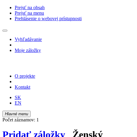
Prejsť na obsah
Prejsť na menu
Prehlásenie o webovej prístupnosti
Vyhľadávanie
Moje záložky
O projekte
Kontakt
SK
EN
Hlavné menu
Počet záznamov: 1
Pridať záložky
Ženský