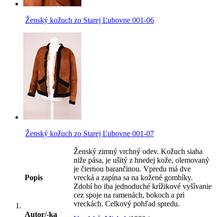
Ženský kožuch zo Starej Ľubovne 001-06
Ženský kožuch zo Starej Ľubovne 001-07
Ženský zimný vrchný odev. Kožuch siaha
niže pása, je ušitý z hnedej kože, olemovaný
je čiernou barančinou. Vpredu má dve
Popis
vrecká a zapína sa na kožené gombíky.
Zdobí ho iba jednoduché krížikové vyšívanie
cez spoje na ramenách, bokoch a pri
vreckách. Celkový pohľad spredu.
Autor/-ka