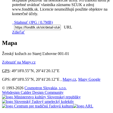
bezplatne používať na nekomerčné účely. Pri ďalšom šírení je
potrebné uvádzať vlastníka záznamu SĽUK a zdroj
www.fondtlk.sk. Licencie neumožňujú použitie objektov na
komerčné účely.
Stiahnuť (JPG / 0.7MB)
URL
Zdieľať
Mapa
Ženský kožuch zo Starej Ľubovne 001-01
Zobraziť na Mapy.cz
GPS
:
49°18'0.55"N
,
20°41'20.12"E
GPS: 49°18'0.55"N, 20°41'20.12"E ,
Mapy.cz
,
Mapy Google
© 1993-2026
Cosmotron Slovakia, s.r.o.
Webdesign Calder Design Community