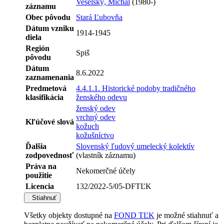
Veselský, Michal
(1980-)
záznamu
Obec pôvodu
Stará Ľubovňa
Dátum vzniku
1914-1945
diela
Región
Spiš
pôvodu
Dátum
8.6.2022
zaznamenania
Predmetová
4.4.1.1. Historické podoby tradičného
klasifikácia
ženského odevu
ženský odev
vrchný odev
Kľúčové slová
kožuch
kožušníctvo
Ďalšia
Slovenský ľudový umelecký kolektív
zodpovednosť
(vlastník záznamu)
Práva na
Nekomerčné účely
použitie
Licencia
132/2022-5/05-DFTĽK
Stiahnuť
Všetky objekty dostupné na
FOND TĽK
je možné stiahnuť a