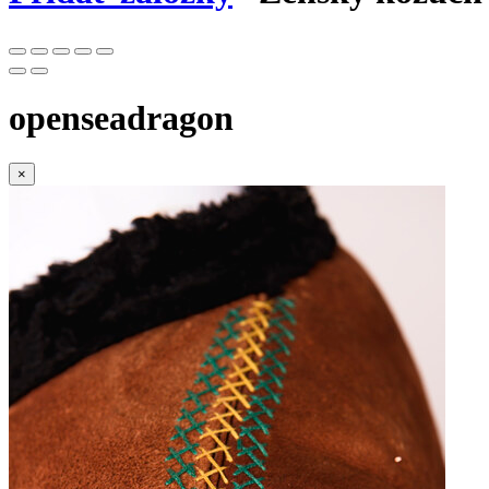
openseadragon
×