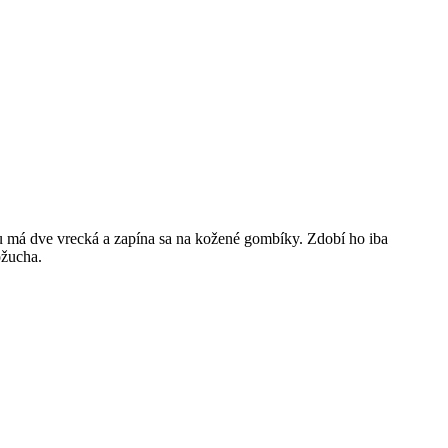
u má dve vrecká a zapína sa na kožené gombíky. Zdobí ho iba
ožucha.