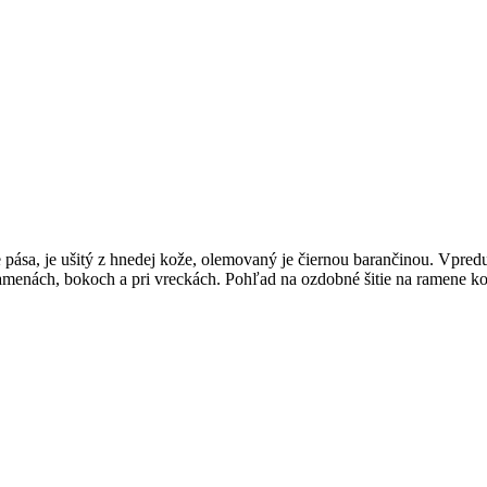
pása, je ušitý z hnedej kože, olemovaný je čiernou barančinou. Vpred
ramenách, bokoch a pri vreckách. Pohľad na ozdobné šitie na ramene k