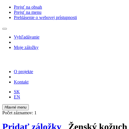
Prejsť na obsah
Prejsť na menu
Prehlásenie o webovej prístupnosti
Vyhľadávanie
Moje záložky
O projekte
Kontakt
SK
EN
Hlavné menu
Počet záznamov: 1
Pridať záložky
Ženský kožuch z