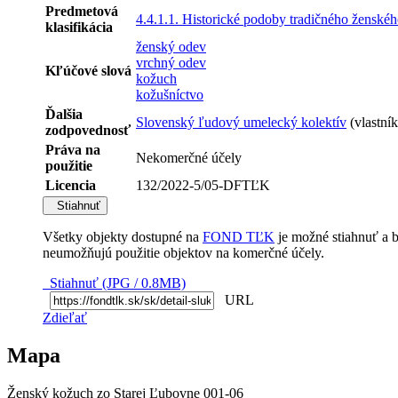
Predmetová
4.4.1.1. Historické podoby tradičného ženské
klasifikácia
ženský odev
vrchný odev
Kľúčové slová
kožuch
kožušníctvo
Ďalšia
Slovenský ľudový umelecký kolektív
(vlastní
zodpovednosť
Práva na
Nekomerčné účely
použitie
Licencia
132/2022-5/05-DFTĽK
Stiahnuť
Všetky objekty dostupné na
FOND TĽK
je možné stiahnuť a 
neumožňujú použitie objektov na komerčné účely.
Stiahnuť (JPG / 0.8MB)
URL
Zdieľať
Mapa
Ženský kožuch zo Starej Ľubovne 001-06