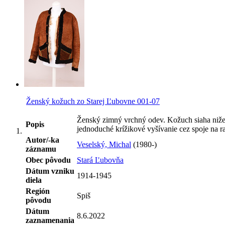
Ženský kožuch zo Starej Ľubovne 001-07
Ženský zimný vrchný odev. Kožuch siaha niže 
Popis
jednoduché krížikové vyšívanie cez spoje na 
Autor/-ka
Veselský, Michal
(1980-)
záznamu
Obec pôvodu
Stará Ľubovňa
Dátum vzniku
1914-1945
diela
Región
Spiš
pôvodu
Dátum
8.6.2022
zaznamenania