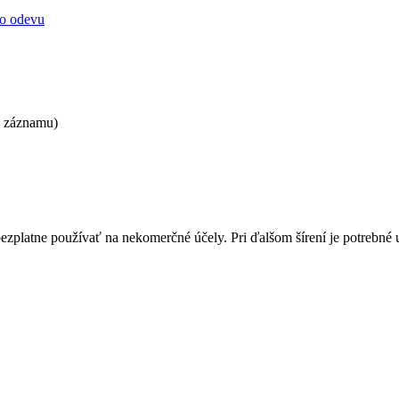
ho odevu
k záznamu)
bezplatne používať na nekomerčné účely. Pri ďalšom šírení je potrebn