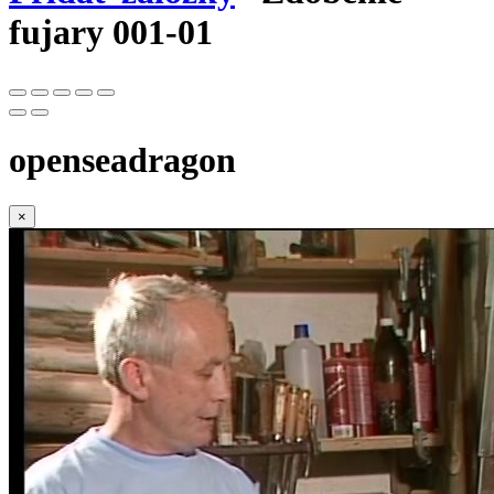
fujary 001-01
openseadragon
×