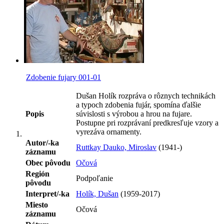
Zdobenie fujary 001-01
Dušan Holík rozpráva o rôznych technikách
a typoch zdobenia fujár, spomína ďalšie
Popis
súvislosti s výrobou a hrou na fujare.
Postupne pri rozprávaní predkresľuje vzory a
vyrezáva ornamenty.
Autor/-ka
Ruttkay Dauko, Miroslav
(1941-)
záznamu
Obec pôvodu
Očová
Región
Podpoľanie
pôvodu
Interpret/-ka
Holík, Dušan
(1959-2017)
Miesto
Očová
záznamu