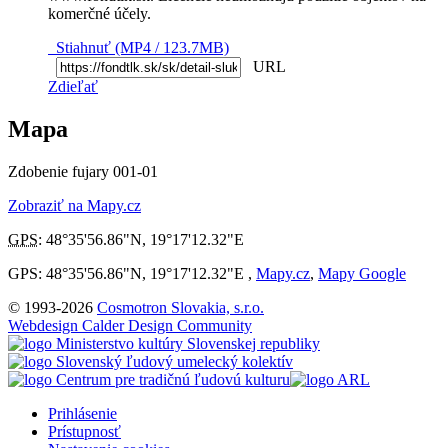
komerčné účely.
Stiahnuť (MP4 / 123.7MB)
URL
Zdieľať
Mapa
Zdobenie fujary 001-01
Zobraziť na Mapy.cz
GPS
:
48°35'56.86"N
,
19°17'12.32"E
GPS: 48°35'56.86"N, 19°17'12.32"E ,
Mapy.cz
,
Mapy Google
© 1993-2026
Cosmotron Slovakia, s.r.o.
Webdesign Calder Design Community
Prihlásenie
Prístupnosť