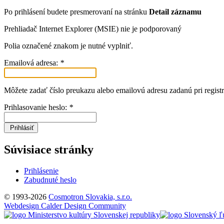
Po prihlásení budete presmerovaní na stránku
Detail záznamu
Prehliadač Internet Explorer (MSIE) nie je podporovaný
Polia označené znakom
je nutné vyplniť.
Emailová adresa:
*
Môžete zadať číslo preukazu alebo emailovú adresu zadanú pri registr
Prihlasovanie heslo:
*
Prihlásiť
Súvisiace stránky
Prihlásenie
Zabudnuté heslo
© 1993-2026
Cosmotron Slovakia, s.r.o.
Webdesign Calder Design Community