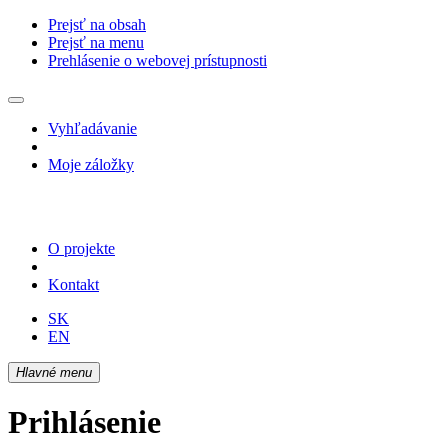
Prejsť na obsah
Prejsť na menu
Prehlásenie o webovej prístupnosti
Vyhľadávanie
Moje záložky
O projekte
Kontakt
SK
EN
Hlavné menu
Prihlásenie