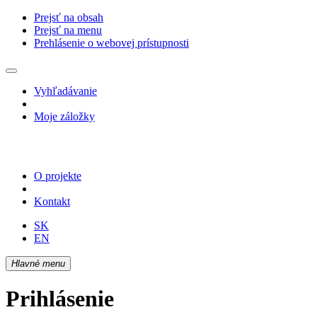
Prejsť na obsah
Prejsť na menu
Prehlásenie o webovej prístupnosti
Vyhľadávanie
Moje záložky
O projekte
Kontakt
SK
EN
Hlavné menu
Prihlásenie