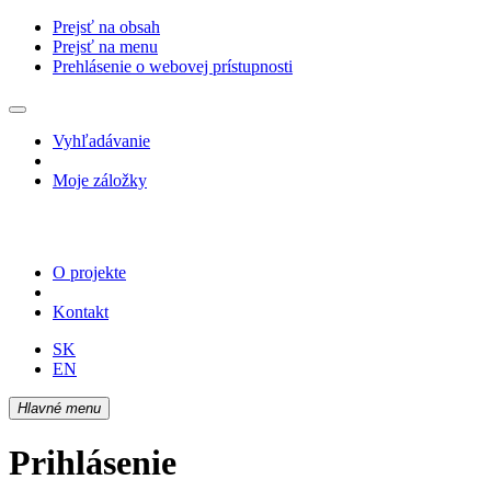
Prejsť na obsah
Prejsť na menu
Prehlásenie o webovej prístupnosti
Vyhľadávanie
Moje záložky
O projekte
Kontakt
SK
EN
Hlavné menu
Prihlásenie