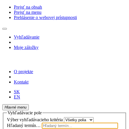
Prejsť na obsah
Prejsť na menu
Prehlásenie o webovej prístupnosti
Vyhľadávanie
Moje záložky
O projekte
Kontakt
SK
EN
Hlavné menu
Vyhľadávacie pole
Výber vyhľadávacieho kritéria
Hľadaný termín…