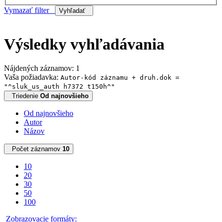
Vymazať filter
Vyhľadať
Výsledky vyhľadávania
Nájdených záznamov: 1
Vaša požiadavka:
Autor-kód záznamu + druh.dok =
"^sluk_us_auth h7372 t150h^"
Triedenie
Od najnovšieho
Od najnovšieho
Autor
Názov
Počet záznamov
10
10
20
30
50
100
Zobrazovacie formáty: