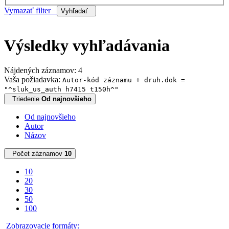
Vymazať filter
Vyhľadať
Výsledky vyhľadávania
Nájdených záznamov: 4
Vaša požiadavka:
Autor-kód záznamu + druh.dok =
"^sluk_us_auth h7415 t150h^"
Triedenie
Od najnovšieho
Od najnovšieho
Autor
Názov
Počet záznamov
10
10
20
30
50
100
Zobrazovacie formáty: