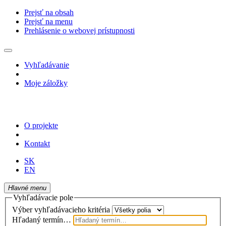
Prejsť na obsah
Prejsť na menu
Prehlásenie o webovej prístupnosti
Vyhľadávanie
Moje záložky
O projekte
Kontakt
SK
EN
Hlavné menu
Vyhľadávacie pole
Výber vyhľadávacieho kritéria
Hľadaný termín…