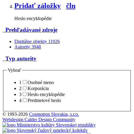
Pridať záložky
čln
Heslo encyklopédie
Prehľadávané zdroje
Digitálne objekty
11926
Autority
3948
Typ autority
Vybrať
1
Osobné meno
2
Korporácia
3
Heslo encyklopédie
4
Predmetové heslo
© 1993-2026
Cosmotron Slovakia, s.r.o.
Webdesign Calder Design Community