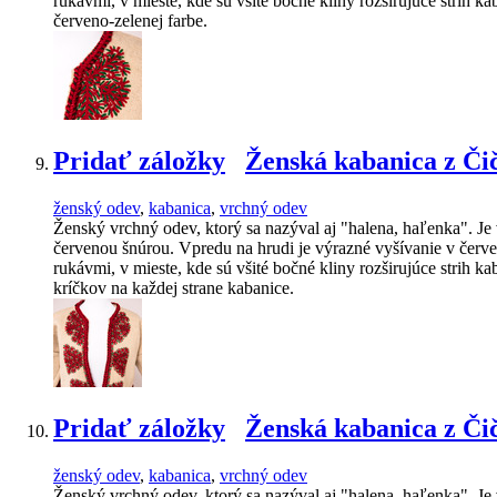
rukávmi, v mieste, kde sú všité bočné kliny rozširujúce strih
červeno-zelenej farbe.
Pridať záložky
Ženská kabanica z Či
ženský odev
,
kabanica
,
vrchný odev
Ženský vrchný odev, ktorý sa nazýval aj "halena, haľenka". Je
červenou šnúrou. Vpredu na hrudi je výrazné vyšívanie v červe
rukávmi, v mieste, kde sú všité bočné kliny rozširujúce stri
kríčkov na každej strane kabanice.
Pridať záložky
Ženská kabanica z Či
ženský odev
,
kabanica
,
vrchný odev
Ženský vrchný odev, ktorý sa nazýval aj "halena, haľenka". Je