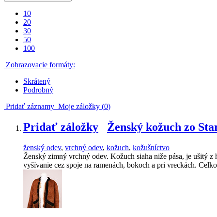
10
20
30
50
100
Zobrazovacie formáty:
Skrátený
Podrobný
Pridať záznamy
Moje záložky (
0
)
Pridať záložky
Ženský kožuch zo Sta
ženský odev
,
vrchný odev
,
kožuch
,
kožušníctvo
Ženský zimný vrchný odev. Kožuch siaha niže pása, je ušitý z
vyšívanie cez spoje na ramenách, bokoch a pri vreckách. Celk