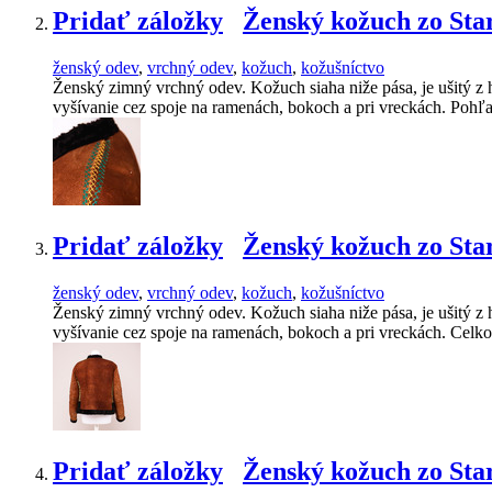
Pridať záložky
Ženský kožuch zo Sta
ženský odev
,
vrchný odev
,
kožuch
,
kožušníctvo
Ženský zimný vrchný odev. Kožuch siaha niže pása, je ušitý z
vyšívanie cez spoje na ramenách, bokoch a pri vreckách. Pohľ
Pridať záložky
Ženský kožuch zo Sta
ženský odev
,
vrchný odev
,
kožuch
,
kožušníctvo
Ženský zimný vrchný odev. Kožuch siaha niže pása, je ušitý z
vyšívanie cez spoje na ramenách, bokoch a pri vreckách. Celk
Pridať záložky
Ženský kožuch zo Sta