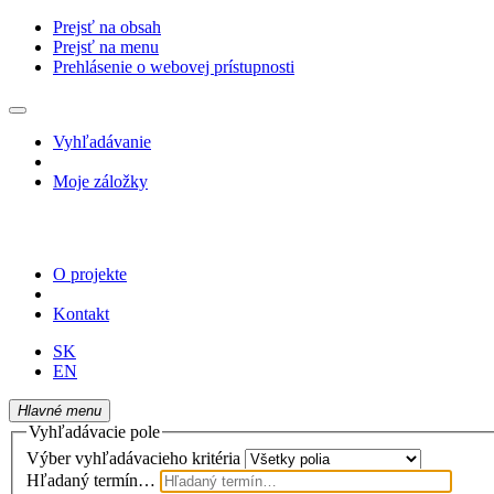
Prejsť na obsah
Prejsť na menu
Prehlásenie o webovej prístupnosti
Vyhľadávanie
Moje záložky
O projekte
Kontakt
SK
EN
Hlavné menu
Vyhľadávacie pole
Výber vyhľadávacieho kritéria
Hľadaný termín…