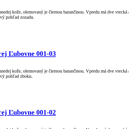
 hnedej kože, olemovaný je čiernou barančinou. Vpredu má dve vrecká 
ový pohľad zozadu.
rej Ľubovne 001-03
 hnedej kože, olemovaný je čiernou barančinou. Vpredu má dve vrecká 
ový pohľad zboku.
rej Ľubovne 001-02