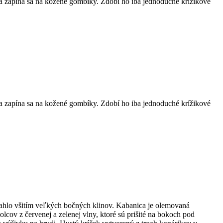
a zapína sa na kožené gombíky. Zdobí ho iba jednoduché krížikové
a zapína sa na kožené gombíky. Zdobí ho iba jednoduché krížikové
siahlo všitím veľkých bočných klinov. Kabanica je olemovaná
ov z červenej a zelenej vlny, ktoré sú prišité na bokoch pod