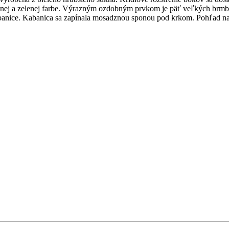
nej a zelenej farbe. Výrazným ozdobným prvkom je päť veľkých brmbolc
h kabanice. Kabanica sa zapínala mosadznou sponou pod krkom. Pohľad n