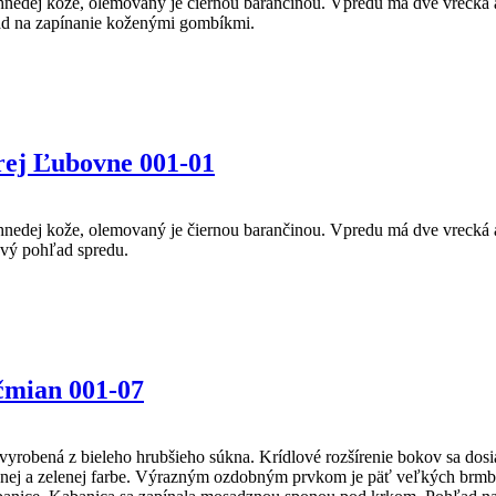
 hnedej kože, olemovaný je čiernou barančinou. Vpredu má dve vrecká 
ľad na zapínanie koženými gombíkmi.
rej Ľubovne 001-01
 hnedej kože, olemovaný je čiernou barančinou. Vpredu má dve vrecká 
ový pohľad spredu.
čmian 001-07
 vyrobená z bieleho hrubšieho súkna. Krídlové rozšírenie bokov sa do
nej a zelenej farbe. Výrazným ozdobným prvkom je päť veľkých brmbolc