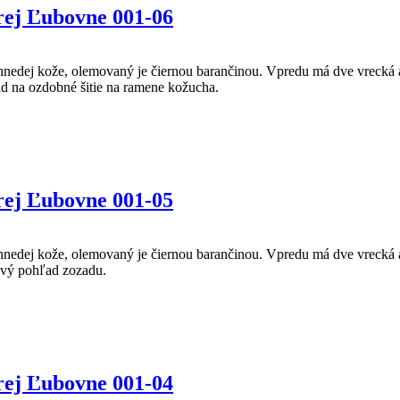
rej Ľubovne 001-06
 hnedej kože, olemovaný je čiernou barančinou. Vpredu má dve vrecká 
ad na ozdobné šitie na ramene kožucha.
rej Ľubovne 001-05
 hnedej kože, olemovaný je čiernou barančinou. Vpredu má dve vrecká 
ový pohľad zozadu.
rej Ľubovne 001-04