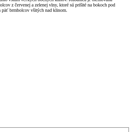
ov z červenej a zelenej vlny, ktoré sú prišité na bokoch pod
a päť brmbolcov všitých nad klinom.