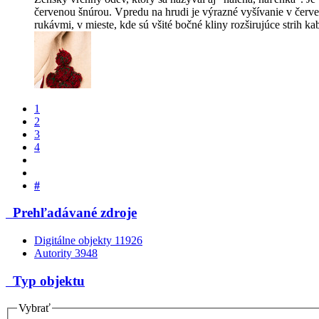
červenou šnúrou. Vpredu na hrudi je výrazné vyšívanie v červe
rukávmi, v mieste, kde sú všité bočné kliny rozširujúce stri
1
2
3
4
#
Prehľadávané zdroje
Digitálne objekty
11926
Autority
3948
Typ objektu
Vybrať