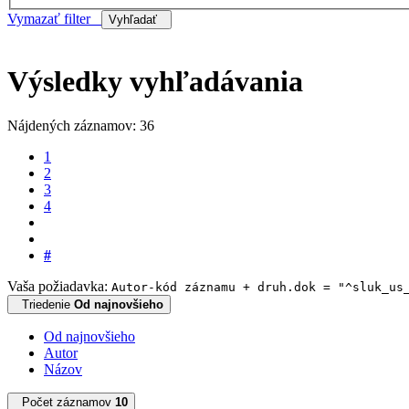
Vymazať filter
Vyhľadať
Výsledky vyhľadávania
Nájdených záznamov: 36
1
2
3
4
#
Vaša požiadavka:
Autor-kód záznamu + druh.dok = "^sluk_us
Triedenie
Od najnovšieho
Od najnovšieho
Autor
Názov
Počet záznamov
10