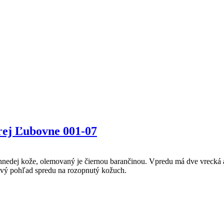
rej Ľubovne 001-07
 hnedej kože, olemovaný je čiernou barančinou. Vpredu má dve vrecká 
ový pohľad spredu na rozopnutý kožuch.