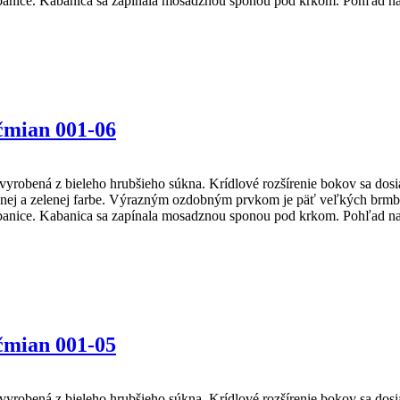
 kabanice. Kabanica sa zapínala mosadznou sponou pod krkom. Pohľad na
čmian 001-06
 vyrobená z bieleho hrubšieho súkna. Krídlové rozšírenie bokov sa do
nej a zelenej farbe. Výrazným ozdobným prvkom je päť veľkých brmbolc
h kabanice. Kabanica sa zapínala mosadznou sponou pod krkom. Pohľad 
čmian 001-05
 vyrobená z bieleho hrubšieho súkna. Krídlové rozšírenie bokov sa do