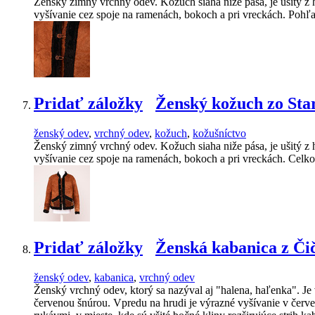
Ženský zimný vrchný odev. Kožuch siaha niže pása, je ušitý z
vyšívanie cez spoje na ramenách, bokoch a pri vreckách. Poh
Pridať záložky
Ženský kožuch zo Sta
ženský odev
,
vrchný odev
,
kožuch
,
kožušníctvo
Ženský zimný vrchný odev. Kožuch siaha niže pása, je ušitý z
vyšívanie cez spoje na ramenách, bokoch a pri vreckách. Celk
Pridať záložky
Ženská kabanica z Či
ženský odev
,
kabanica
,
vrchný odev
Ženský vrchný odev, ktorý sa nazýval aj "halena, haľenka". Je
červenou šnúrou. Vpredu na hrudi je výrazné vyšívanie v červe