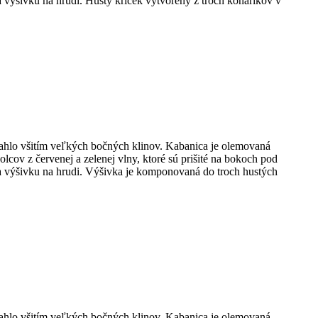
 výšivku na hrudi. Hustý kríček vytvorený z troch konárikov v
siahlo všitím veľkých bočných klinov. Kabanica je olemovaná
ov z červenej a zelenej vlny, ktoré sú prišité na bokoch pod
na výšivku na hrudi. Výšivka je komponovaná do troch hustých
siahlo všitím veľkých bočných klinov. Kabanica je olemovaná