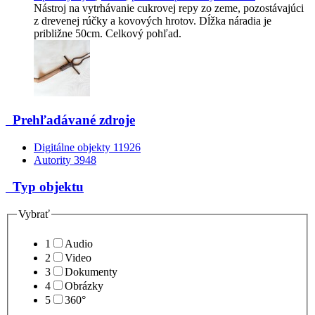
Nástroj na vytrhávanie cukrovej repy zo zeme, pozostávajúci
z drevenej rúčky a kovových hrotov. Dĺžka náradia je
približne 50cm. Celkový pohľad.
Prehľadávané zdroje
Digitálne objekty
11926
Autority
3948
Typ objektu
Vybrať
1
Audio
2
Video
3
Dokumenty
4
Obrázky
5
360°