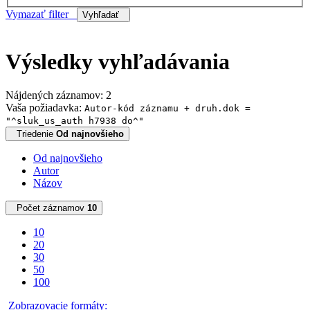
Vymazať filter
Vyhľadať
Výsledky vyhľadávania
Nájdených záznamov: 2
Vaša požiadavka:
Autor-kód záznamu + druh.dok =
"^sluk_us_auth h7938 do^"
Triedenie
Od najnovšieho
Od najnovšieho
Autor
Názov
Počet záznamov
10
10
20
30
50
100
Zobrazovacie formáty: