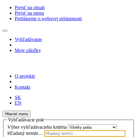
Prejsť na obsah
Prejsť na menu
Prehlásenie o webovej prístupnosti
Vyhľadávanie
Moje záložky
O projekte
Kontakt
SK
EN
Hlavné menu
Vyhľadávacie pole
Výber vyhľadávacieho kritéria
Hľadaný termín…