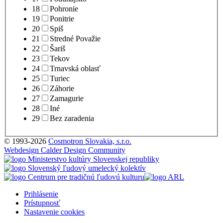
18
Pohronie
19
Ponitrie
20
Spiš
21
Stredné Považie
22
Šariš
23
Tekov
24
Trnavská oblasť
25
Turiec
26
Záhorie
27
Zamagurie
28
Iné
29
Bez zaradenia
© 1993-2026
Cosmotron Slovakia, s.r.o.
Webdesign Calder Design Community
Prihlásenie
Prístupnosť
Nastavenie cookies