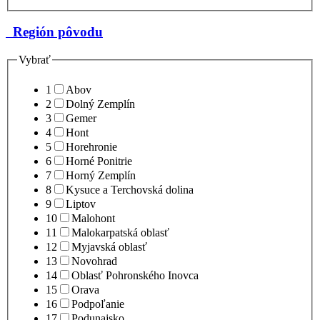
Región pôvodu
Vybrať
1
Abov
2
Dolný Zemplín
3
Gemer
4
Hont
5
Horehronie
6
Horné Ponitrie
7
Horný Zemplín
8
Kysuce a Terchovská dolina
9
Liptov
10
Malohont
11
Malokarpatská oblasť
12
Myjavská oblasť
13
Novohrad
14
Oblasť Pohronského Inovca
15
Orava
16
Podpoľanie
17
Podunajsko