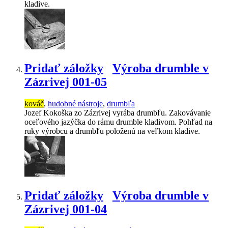
kladive.
Pridať záložky
Výroba drumble v
Zázrivej 001-05
kováč
,
hudobné nástroje
,
drumbľa
Jozef Kokoška zo Zázrivej vyrába drumbľu. Zakovávanie
oceľového jazýčka do rámu drumble kladivom. Pohľad na
ruky výrobcu a drumbľu položenú na veľkom kladive.
Pridať záložky
Výroba drumble v
Zázrivej 001-04