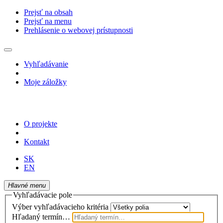
Prejsť na obsah
Prejsť na menu
Prehlásenie o webovej prístupnosti
Vyhľadávanie
Moje záložky
O projekte
Kontakt
SK
EN
Hlavné menu
Vyhľadávacie pole
Výber vyhľadávacieho kritéria
Hľadaný termín…