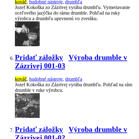
kováč
,
hudobné nástroje
,
drumbľa
Jozef Kokoška zo Zázrivej vyrába drumbľu. Vymeriavanie
oceľového jazýčka do rámu drumble. Pohľad na ruky
výrobcu a drumbľu upevnenú vo zveráku.
Pridať záložky
Výroba drumble v
Zázrivej 001-03
kováč
,
hudobné nástroje
,
drumbľa
Jozef Kokoška zo Zázrivej vyrába drumbľu. Pohľad na rám
drumble v ruke výrobcu.
Pridať záložky
Výroba drumble v
Zázrivej 001-02