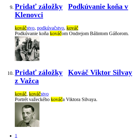
Pridať záložky
Podkúvanie koňa v
Klenovci
kováč
stvo
,
podkúvačstvo
,
kováč
Podkúvanie koňa
kováč
om Ondrejom Bálintom Gáňorom.
Pridať záložky
Kováč Viktor Silvay
z Važca
kováč
,
kováč
stvo
Portrét važeckého
kováč
a Viktora Silvaya.
1