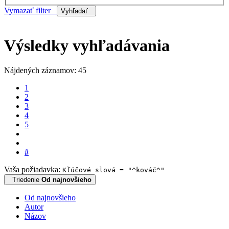
Vymazať filter
Vyhľadať
Výsledky vyhľadávania
Nájdených záznamov: 45
1
2
3
4
5
#
Vaša požiadavka:
Kľúčové slová = "^kováč^"
Triedenie
Od najnovšieho
Od najnovšieho
Autor
Názov