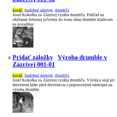
kováč
,
hudobné nástroje
,
drumbľa
Jozef Kokoška zo Zázrivej vyrába drumbľu. Pohľad na
ohýbanie železnej tyčoviny do tvaru rámu drumble kladivom
na kovadline.
Pridať záložky
Výroba drumble v
Zázrivej 001-01
kováč
,
hudobné nástroje
,
drumbľa
Jozef Kokoška zo Zázrivej vyrába drumbľu. Výrobca stojí pri
drevenom kláte pred drevenicou s pripravenými nástrojmi na
výrobu drumble.