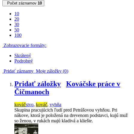
Počet záznamov
10
10
20
30
50
100
Zobrazovacie formáty:
Skrátený
Podrobný
Pridať záznamy
Moje záložky (
0
)
Pridať záložky
Kováčske práce v
Čičmanoch
kováč
stvo
,
kováč
,
vyhňa
Skupina pracujúcich ľudí pred Petrášovou vyhňou. Pri
nákove, ktorá je položená na drevenom podstavci, kujú muž
so ženou, v rukách majú kladivá a kliešte.