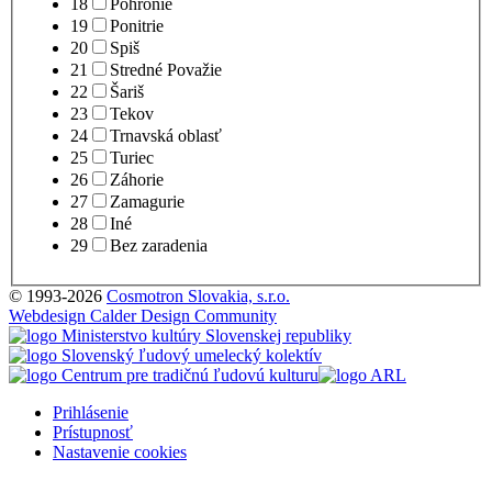
18
Pohronie
19
Ponitrie
20
Spiš
21
Stredné Považie
22
Šariš
23
Tekov
24
Trnavská oblasť
25
Turiec
26
Záhorie
27
Zamagurie
28
Iné
29
Bez zaradenia
© 1993-2026
Cosmotron Slovakia, s.r.o.
Webdesign Calder Design Community
Prihlásenie
Prístupnosť
Nastavenie cookies