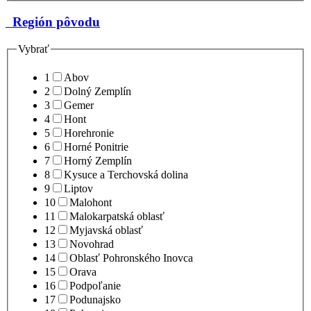
Región pôvodu
Vybrať
1
Abov
2
Dolný Zemplín
3
Gemer
4
Hont
5
Horehronie
6
Horné Ponitrie
7
Horný Zemplín
8
Kysuce a Terchovská dolina
9
Liptov
10
Malohont
11
Malokarpatská oblasť
12
Myjavská oblasť
13
Novohrad
14
Oblasť Pohronského Inovca
15
Orava
16
Podpoľanie
17
Podunajsko