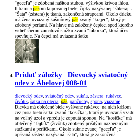
"geceľa" je zdobená našitou stuhou, výšivkou krivou ihlou,
flitrami a
pás
om kupovanej bielej čipky nazývanej "štikeraj".
"Šata" (zástera) je tkaná, zakončená strapcami. Okolo drieku
má žena uviazaný kašmírový
pás
zvaný "krajec", ktorý je
zdobený perlami. Na hlave má založený čepiec, spod ktorého
vidieť čiernu zamatovú stužku zvanú "fáborka", ktorá účes
spevňuje. Na čepci má uviazanú šatku.
Pridať záložky
Dievocký sviatočný
odev z Ábelovej 008-01
dievocký odev
,
sviatočný odev
,
sukňa
,
zástera
,
rukávce
,
živôtik
,
šatka na plecia
,
pás
,
pančuchy
,
spona
,
viazanie
Dievka má oblečené biele vyšívané rukávce, na nich krížom
cez prsia bielu šatku zvanú "kosička", ktorá je uviazaná vzadu
na voľný uzol a vpredu je zopnutá sponou. Na "kosičke" má
oblečený "ľajbík" (živôtik) zdobený prišitými nazberanými
stužkami a perličkami. Okolo sukne zvanej "geceľa" je
opásaná zástera nazývaná "šata", ktorá je zakončená