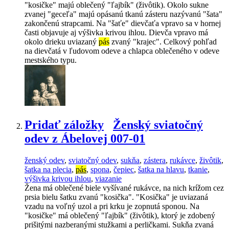
"kosičke" majú oblečený "ľajbík" (živôtik). Okolo sukne
zvanej "geceľa" majú opásanú tkanú zásteru nazývanú "šata"
zakončenú strapcami. Na "šaťe" dievčaťa vpravo sa v hornej
časti objavuje aj výšivka krivou ihlou. Dievča vpravo má
okolo drieku uviazaný
pás
zvaný "krajec". Celkový pohľad
na dievčatá v ľudovom odeve a chlapca oblečeného v odeve
mestského typu.
Pridať záložky
Ženský sviatočný
odev z Ábelovej 007-01
ženský odev
,
sviatočný odev
,
sukňa
,
zástera
,
rukávce
,
živôtik
,
šatka na plecia
,
pás
,
spona
,
čepiec
,
šatka na hlavu
,
tkanie
,
výšivka krivou ihlou
,
viazanie
Žena má oblečené biele vyšívané rukávce, na nich krížom cez
prsia bielu šatku zvanú "kosička". "Kosička" je uviazaná
vzadu na voľný uzol a pri krku je zopnutá sponou. Na
"kosičke" má oblečený "ľajbík" (živôtik), ktorý je zdobený
prišitými nazberanými stužkami a perličkami. Sukňa zvaná