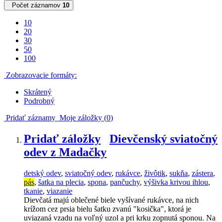
Počet záznamov
10
10
20
30
50
100
Zobrazovacie formáty:
Skrátený
Podrobný
Pridať záznamy
Moje záložky (
0
)
Pridať záložky
Dievčenský sviatočný
odev z Madačky
detský odev
,
sviatočný odev
,
rukávce
,
živôtik
,
sukňa
,
zástera
,
pás
,
šatka na plecia
,
spona
,
pančuchy
,
výšivka krivou ihlou
,
tkanie
,
viazanie
Dievčatá majú oblečené biele vyšívané rukávce, na nich
krížom cez prsia bielu šatku zvanú "kosička", ktorá je
uviazaná vzadu na voľný uzol a pri krku zopnutá sponou. Na