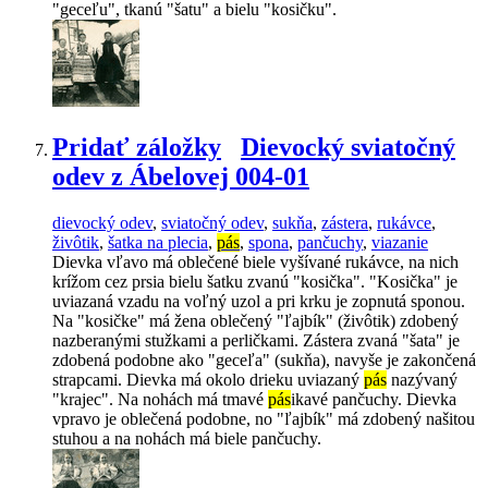
"geceľu", tkanú "šatu" a bielu "kosičku".
Pridať záložky
Dievocký sviatočný
odev z Ábelovej 004-01
dievocký odev
,
sviatočný odev
,
sukňa
,
zástera
,
rukávce
,
živôtik
,
šatka na plecia
,
pás
,
spona
,
pančuchy
,
viazanie
Dievka vľavo má oblečené biele vyšívané rukávce, na nich
krížom cez prsia bielu šatku zvanú "kosička". "Kosička" je
uviazaná vzadu na voľný uzol a pri krku je zopnutá sponou.
Na "kosičke" má žena oblečený "ľajbík" (živôtik) zdobený
nazberanými stužkami a perličkami. Zástera zvaná "šata" je
zdobená podobne ako "geceľa" (sukňa), navyše je zakončená
strapcami. Dievka má okolo drieku uviazaný
pás
nazývaný
"krajec". Na nohách má tmavé
pás
ikavé pančuchy. Dievka
vpravo je oblečená podobne, no "ľajbík" má zdobený našitou
stuhou a na nohách má biele pančuchy.