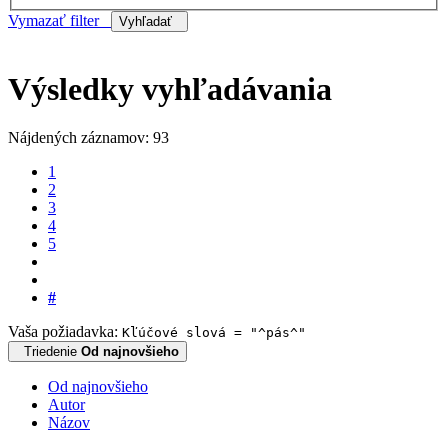
Vymazať filter
Vyhľadať
Výsledky vyhľadávania
Nájdených záznamov: 93
1
2
3
4
5
#
Vaša požiadavka:
Kľúčové slová = "^pás^"
Triedenie
Od najnovšieho
Od najnovšieho
Autor
Názov