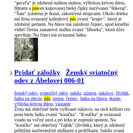
"geceľa" je zdobená našitou stuhou, výšivkou krivou ihlou,
flitrami a
pás
om kupovanej bielej čipky nazývanej "štikeraj".
"Šata" (zástera) je tkaná, zakončená strapcami. Okolo drieku
má žena uviazaný kašmírový
pás
zvaný "krajec", ktorý je
zdobený perlami. Na hlave má založený čepiec, spod ktorého
vidieť čiernu zamatovú stužku zvanú "fáborka", ktorá účes
spevňuje. Na čepci má uviazanú šatku.
Pridať záložky
Ženský sviatočný
odev z Ábelovej 006-01
ženský odev
,
sviatočný odev
,
sukňa
,
zástera
,
rukávce
,
živôtik
,
šatka na plecia
,
pás
,
spona
,
čepiec
,
šatka na hlavu
,
tkanie
,
výšivka krivou ihlou
,
viazanie
Žena má oblečené biele vyšívané rukávce, na nich krížom cez
prsia bielu šatku zvanú "kosička". "Kosička" je uviazaná
vzadu na voľný uzol a pri krku je zopnutá sponou. Na
"kosičke" má oblečený "ľajbík" (živôtik), ktorý je zdobený
prišitými nazberanými stužkami a perličkami. Sukňa zvaná