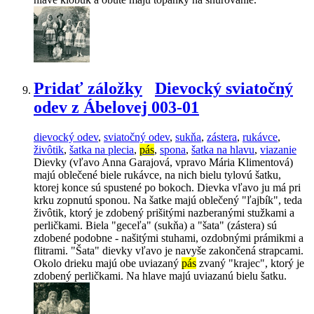
Pridať záložky
Dievocký sviatočný
odev z Ábelovej 003-01
dievocký odev
,
sviatočný odev
,
sukňa
,
zástera
,
rukávce
,
živôtik
,
šatka na plecia
,
pás
,
spona
,
šatka na hlavu
,
viazanie
Dievky (vľavo Anna Garajová, vpravo Mária Klimentová)
majú oblečené biele rukávce, na nich bielu tylovú šatku,
ktorej konce sú spustené po bokoch. Dievka vľavo ju má pri
krku zopnutú sponou. Na šatke majú oblečený "ľajbík", teda
živôtik, ktorý je zdobený prišitými nazberanými stužkami a
perličkami. Biela "geceľa" (sukňa) a "šata" (zástera) sú
zdobené podobne - našitými stuhami, ozdobnými prámikmi a
flitrami. "Šata" dievky vľavo je navyše zakončená strapcami.
Okolo drieku majú obe uviazaný
pás
zvaný "krajec", ktorý je
zdobený perličkami. Na hlave majú uviazanú bielu šatku.