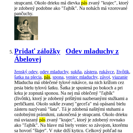
strapcami. Okolo drieku má dievka
pás
zvaný "krajec", ktorý
je zdobený podobne ako "ľajbík". Na nohách má vzorované
pančuchy.
Pridať záložky
Odev mladuchy z
Ábelovej
ženský odev
,
odev mladuchy
,
sukňa
,
zástera
,
rukávce
,
živôtik
,
šatka na plecia
,
pás
,
spona
,
veniec mladuchy
,
závoj
,
viazanie
Mladucha má oblečené tylové rukávce, na nich krížom cez
prsia bielu tylovú šatku. Šatka je spustená po bokoch a pri
krku je zopnutá sponou. Na nej má oblečený "ľajbík"
(živôtik), ktorý je zdobený prišitými nazberanými stužkami a
perličkami. Okolo sukňe zvanej "geceľa" má opásanú bielu
zásteru nazývanú "šata". Tá je zdobená našitými stuhami a
ozdobnými prámikmi, zakončená je strapcami. Okolo drieku
má uviazaný
pás
zvaný "krajec", ktorý je zdobený rovnako
ako "ľajbík". Na hlave má biely veniec so závojom, ktorému
sa hovorí "šlajer". V ruke drží kyticu. Celkový pohľad na