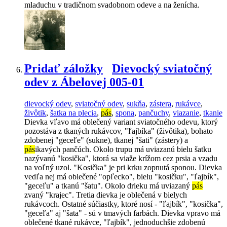
mladuchu v tradičnom svadobnom odeve a na ženícha.
Pridať záložky
Dievocký sviatočný
odev z Ábelovej 005-01
dievocký odev
,
sviatočný odev
,
sukňa
,
zástera
,
rukávce
,
živôtik
,
šatka na plecia
,
pás
,
spona
,
pančuchy
,
viazanie
,
tkanie
Dievka vľavo má oblečený variant sviatočného odevu, ktorý
pozostáva z tkaných rukávcov, "ľajbíka" (živôtika), bohato
zdobenej "geceľe" (sukne), tkanej "šati" (zástery) a
pás
ikavých pančúch. Okolo trupu má uviazanú bielu šatku
nazývanú "kosička", ktorá sa viaže krížom cez prsia a vzadu
na voľný uzol. "Kosička" je pri krku zopnutá sponou. Dievka
vedľa nej má oblečené "opľecko", bielu "kosičku", "ľajbík",
"geceľu" a tkanú "šatu". Okolo drieku má uviazaný
pás
zvaný "krajec". Tretia dievka je oblečená v bielych
rukávcoch. Ostatné súčiastky, ktoré nosí - "ľajbík", "kosička",
"geceľa" aj "šata" - sú v tmavých farbách. Dievka vpravo má
oblečené tkané rukávce, "ľajbík", jednoduchšie zdobenú