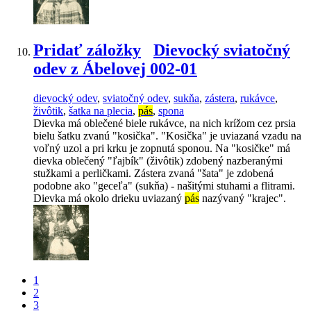
Pridať záložky
Dievocký sviatočný
odev z Ábelovej 002-01
dievocký odev
,
sviatočný odev
,
sukňa
,
zástera
,
rukávce
,
živôtik
,
šatka na plecia
,
pás
,
spona
Dievka má oblečené biele rukávce, na nich krížom cez prsia
bielu šatku zvanú "kosička". "Kosička" je uviazaná vzadu na
voľný uzol a pri krku je zopnutá sponou. Na "kosičke" má
dievka oblečený "ľajbík" (živôtik) zdobený nazberanými
stužkami a perličkami. Zástera zvaná "šata" je zdobená
podobne ako "geceľa" (sukňa) - našitými stuhami a flitrami.
Dievka má okolo drieku uviazaný
pás
nazývaný "krajec".
1
2
3