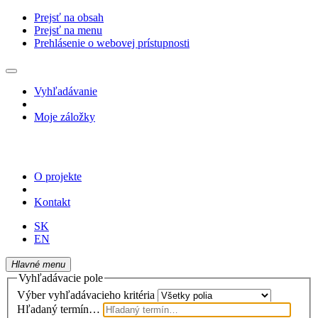
Prejsť na obsah
Prejsť na menu
Prehlásenie o webovej prístupnosti
Vyhľadávanie
Moje záložky
O projekte
Kontakt
SK
EN
Hlavné menu
Vyhľadávacie pole
Výber vyhľadávacieho kritéria
Hľadaný termín…