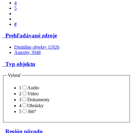
4
5
#
Prehľadávané zdroje
Digitálne objekty
11926
Autority
3948
Typ objektu
Vybrať
1
Audio
2
Video
3
Dokumenty
4
Obrázky
5
360°
Región pôvodu