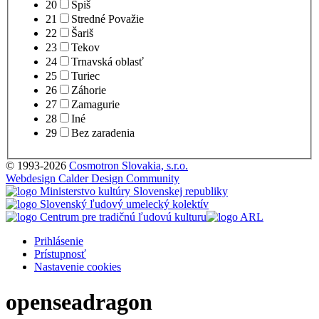
20
Spiš
21
Stredné Považie
22
Šariš
23
Tekov
24
Trnavská oblasť
25
Turiec
26
Záhorie
27
Zamagurie
28
Iné
29
Bez zaradenia
© 1993-2026
Cosmotron Slovakia, s.r.o.
Webdesign Calder Design Community
Prihlásenie
Prístupnosť
Nastavenie cookies
openseadragon