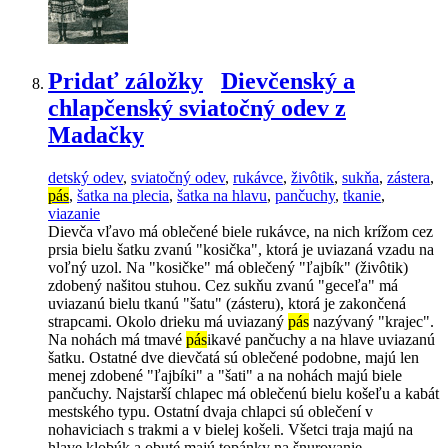
Pridať záložky
Dievčenský a
chlapčenský sviatočný odev z
Madačky
detský odev
,
sviatočný odev
,
rukávce
,
živôtik
,
sukňa
,
zástera
,
pás
,
šatka na plecia
,
šatka na hlavu
,
pančuchy
,
tkanie
,
viazanie
Dievča vľavo má oblečené biele rukávce, na nich krížom cez
prsia bielu šatku zvanú "kosička", ktorá je uviazaná vzadu na
voľný uzol. Na "kosičke" má oblečený "ľajbík" (živôtik)
zdobený našitou stuhou. Cez sukňu zvanú "geceľa" má
uviazanú bielu tkanú "šatu" (zásteru), ktorá je zakončená
strapcami. Okolo drieku má uviazaný
pás
nazývaný "krajec".
Na nohách má tmavé
pás
ikavé pančuchy a na hlave uviazanú
šatku. Ostatné dve dievčatá sú oblečené podobne, majú len
menej zdobené "ľajbíki" a "šati" a na nohách majú biele
pančuchy. Najstarší chlapec má oblečenú bielu košeľu a kabát
mestského typu. Ostatní dvaja chlapci sú oblečení v
nohaviciach s trakmi a v bielej košeli. Všetci traja majú na
hlave klobúk a obuté majú topánky na šnurovanie.