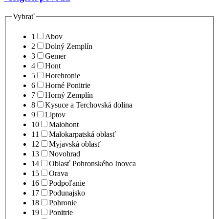
Vybrať
1
Abov
2
Dolný Zemplín
3
Gemer
4
Hont
5
Horehronie
6
Horné Ponitrie
7
Horný Zemplín
8
Kysuce a Terchovská dolina
9
Liptov
10
Malohont
11
Malokarpatská oblasť
12
Myjavská oblasť
13
Novohrad
14
Oblasť Pohronského Inovca
15
Orava
16
Podpoľanie
17
Podunajsko
18
Pohronie
19
Ponitrie