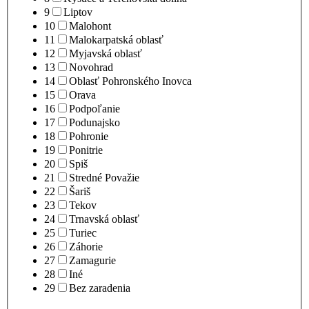
9
Liptov
10
Malohont
11
Malokarpatská oblasť
12
Myjavská oblasť
13
Novohrad
14
Oblasť Pohronského Inovca
15
Orava
16
Podpoľanie
17
Podunajsko
18
Pohronie
19
Ponitrie
20
Spiš
21
Stredné Považie
22
Šariš
23
Tekov
24
Trnavská oblasť
25
Turiec
26
Záhorie
27
Zamagurie
28
Iné
29
Bez zaradenia