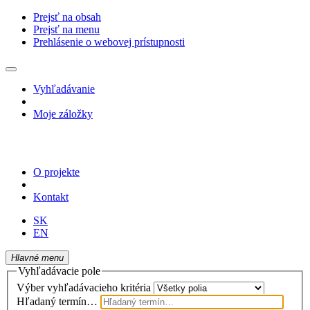
Prejsť na obsah
Prejsť na menu
Prehlásenie o webovej prístupnosti
Vyhľadávanie
Moje záložky
O projekte
Kontakt
SK
EN
Hlavné menu
Vyhľadávacie pole
Výber vyhľadávacieho kritéria
Hľadaný termín…