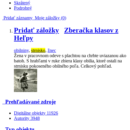
Skrátený
Podrobný
Pridať záznamy
Moje záložky (
0
)
Pridať záložky
Zberačka klasov z
Heľpy
obilniny
,
strnisko
,
žnec
Žena v pracovnom odeve s plachtou na chrbte uviazanou ako
batoh. S hrabľami v ruke zbiera klasy obilia, ktoré ostali na
strnisku pokoseného obilného poľa. Celkový pohľad.
Prehľadávané zdroje
Digitálne objekty
11926
Autority
3948
Typ objektu