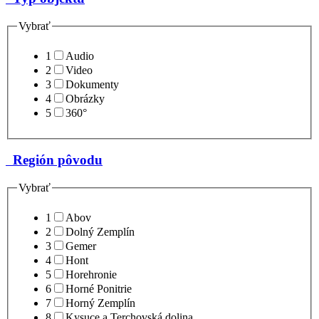
Vybrať
1
Audio
2
Video
3
Dokumenty
4
Obrázky
5
360°
Región pôvodu
Vybrať
1
Abov
2
Dolný Zemplín
3
Gemer
4
Hont
5
Horehronie
6
Horné Ponitrie
7
Horný Zemplín
8
Kysuce a Terchovská dolina