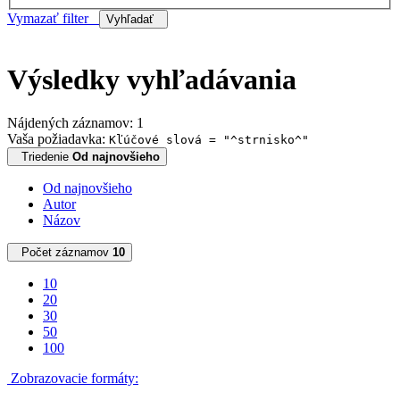
Vymazať filter
Vyhľadať
Výsledky vyhľadávania
Nájdených záznamov: 1
Vaša požiadavka:
Kľúčové slová = "^strnisko^"
Triedenie
Od najnovšieho
Od najnovšieho
Autor
Názov
Počet záznamov
10
10
20
30
50
100
Zobrazovacie formáty: