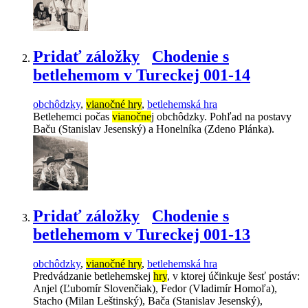
Pridať záložky
Chodenie s
betlehemom v Tureckej 001-14
obchôdzky
,
vianočné hry
,
betlehemská hra
Betlehemci počas
vianočne
j obchôdzky. Pohľad na postavy
Baču (Stanislav Jesenský) a Honelníka (Zdeno Plánka).
Pridať záložky
Chodenie s
betlehemom v Tureckej 001-13
obchôdzky
,
vianočné hry
,
betlehemská hra
Predvádzanie betlehemskej
hry
, v ktorej účinkuje šesť postáv:
Anjel (Ľubomír Slovenčiak), Fedor (Vladimír Homoľa),
Stacho (Milan Leštinský), Bača (Stanislav Jesenský),