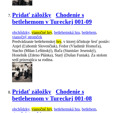
Pridať záložky
Chodenie s
betlehemom v Tureckej 001-09
obchôdzky
,
vianočné hry
,
betlehemská hra
,
betlehem
,
vianočný stromček
Predvádzanie betlehemskej
hry
, v ktorej účinkuje šesť postáv:
Anjel (Ľubomír Slovenčiak), Fedor (Vladimír Homoľa),
Stacho (Milan Leštinský), Bača (Stanislav Jesenský),
Honelník (Zdeno Plánka), Starý (Dušan Funiak). Za stolom
sedí prizerajúca sa rodina.
Pridať záložky
Chodenie s
betlehemom v Tureckej 001-08
obchôdzky
,
vianočné hry
,
betlehemská hra
,
betlehem
,