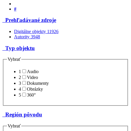
#
Prehľadávané zdroje
Digitálne objekty
11926
Autority
3948
Typ objektu
Vybrať
1
Audio
2
Video
3
Dokumenty
4
Obrázky
5
360°
Región pôvodu
Vybrať