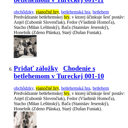
obchôdzky
,
vianočné hry
,
betlehemská hra
,
betlehem
Predvádzanie betlehemskej
hry
, v ktorej účinkuje šesť postáv:
Anjel (Ľubomír Slovenčiak), Fedor (Vladimír Homoľa),
Stacho (Milan Leštinský), Bača (Stanislav Jesenský),
Honelník (Zdeno Plánka), Starý (Dušan Funiak).
Pridať záložky
Chodenie s
betlehemom v Tureckej 001-10
obchôdzky
,
vianočné hry
,
betlehemská hra
,
betlehem
Predvádzanie betlehemskej
hry
, v ktorej účinkuje šesť postáv:
Anjel (Ľubomír Slovenčiak), Fedor (Vladimír Homoľa),
Stacho (Milan Leštinský), Bača (Stanislav Jesenský),
Honelník (Zdeno Plánka), Starý (Dušan Funiak).