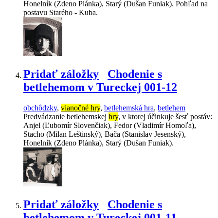
Honelník (Zdeno Plánka), Starý (Dušan Funiak). Pohľad na
postavu Starého - Kuba.
Pridať záložky
Chodenie s
betlehemom v Tureckej 001-12
obchôdzky
,
vianočné hry
,
betlehemská hra
,
betlehem
Predvádzanie betlehemskej
hry
, v ktorej účinkuje šesť postáv:
Anjel (Ľubomír Slovenčiak), Fedor (Vladimír Homoľa),
Stacho (Milan Leštinský), Bača (Stanislav Jesenský),
Honelník (Zdeno Plánka), Starý (Dušan Funiak).
Pridať záložky
Chodenie s
betlehemom v Tureckej 001-11