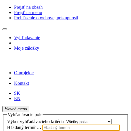
Prejsť na obsah
Prejsť na menu
Prehlásenie o webovej prístupnosti
Vyhľadávanie
Moje záložky
O projekte
Kontakt
SK
EN
Hlavné menu
Vyhľadávacie pole
Výber vyhľadávacieho kritéria
Hľadaný termín…