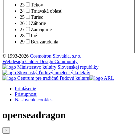
23
Tekov
24
Trnavská oblasť
25
Turiec
26
Záhorie
27
Zamagurie
28
Iné
29
Bez zaradenia
© 1993-2026
Cosmotron Slovakia, s.r.o.
Webdesign Calder Design Community
Prihlásenie
Prístupnosť
Nastavenie cookies
openseadragon
×