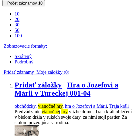
Počet záznamov
10
10
20
30
50
100
Zobrazovacie formáty:
Skrátený
Podrobný
Pridať záznamy
Moje záložky (
0
)
Pridať záložky
Hra o Jozefovi a
Márii v Tureckej 001-04
obchôdzky
,
vianočné hry
,
hra o Jozefovi a Márii
,
Traja králi
Predvádzanie
vianočne
j
hry
v izbe domu. Traja králi oblečení
v bielom držia v rukách svoje dary, za nimi stojí pastier. Za
stolom prizerajúca sa rodina.