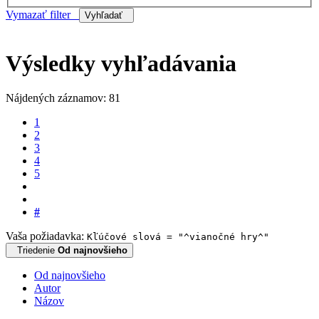
Vymazať filter
Vyhľadať
Výsledky vyhľadávania
Nájdených záznamov: 81
1
2
3
4
5
#
Vaša požiadavka:
Kľúčové slová = "^vianočné hry^"
Triedenie
Od najnovšieho
Od najnovšieho
Autor
Názov