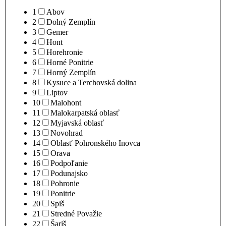
1
Abov
2
Dolný Zemplín
3
Gemer
4
Hont
5
Horehronie
6
Horné Ponitrie
7
Horný Zemplín
8
Kysuce a Terchovská dolina
9
Liptov
10
Malohont
11
Malokarpatská oblasť
12
Myjavská oblasť
13
Novohrad
14
Oblasť Pohronského Inovca
15
Orava
16
Podpoľanie
17
Podunajsko
18
Pohronie
19
Ponitrie
20
Spiš
21
Stredné Považie
22
Šariš