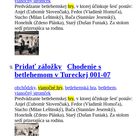
vianočný stromček
Predvádzanie betlehemskej
hry
, v ktorej účinkuje šesť postáv:
Anjel (Ľubomír Slovenčiak), Fedor (Vladimír Homoľa),
Stacho (Milan Leštinský), Bača (Stanislav Jesenský),
Honelník (Zdeno Plánka), Starý (Dušan Funiak). Za stolom
sedí prizerajúca sa rodina.
Pridať záložky
Chodenie s
betlehemom v Tureckej 001-07
obchôdzky
,
vianočné hry
,
betlehemská hra
,
betlehem
,
vianočný stromček
Predvádzanie betlehemskej
hry
, v ktorej účinkuje šesť postáv:
Anjel (Ľubomír Slovenčiak), Fedor (Vladimír Homoľa),
Stacho (Milan Leštinský), Bača (Stanislav Jesenský),
Honelník (Zdeno Plánka), Starý (Dušan Funiak). Za stolom
sedí prizerajúca sa rodina.