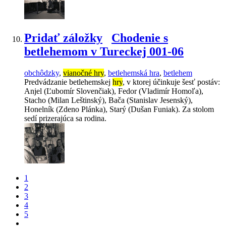
Pridať záložky
Chodenie s
betlehemom v Tureckej 001-06
obchôdzky
,
vianočné hry
,
betlehemská hra
,
betlehem
Predvádzanie betlehemskej
hry
, v ktorej účinkuje šesť postáv:
Anjel (Ľubomír Slovenčiak), Fedor (Vladimír Homoľa),
Stacho (Milan Leštinský), Bača (Stanislav Jesenský),
Honelník (Zdeno Plánka), Starý (Dušan Funiak). Za stolom
sedí prizerajúca sa rodina.
1
2
3
4
5