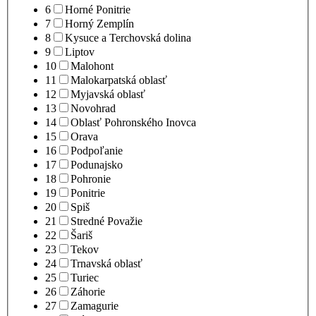
6
Horné Ponitrie
7
Horný Zemplín
8
Kysuce a Terchovská dolina
9
Liptov
10
Malohont
11
Malokarpatská oblasť
12
Myjavská oblasť
13
Novohrad
14
Oblasť Pohronského Inovca
15
Orava
16
Podpoľanie
17
Podunajsko
18
Pohronie
19
Ponitrie
20
Spiš
21
Stredné Považie
22
Šariš
23
Tekov
24
Trnavská oblasť
25
Turiec
26
Záhorie
27
Zamagurie