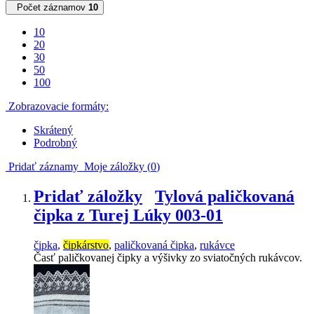
Počet záznamov
10
10
20
30
50
100
Zobrazovacie formáty:
Skrátený
Podrobný
Pridať záznamy
Moje záložky (
0
)
Pridať záložky
Tylová paličkovaná
čipka z Turej Lúky 003-01
čipka
,
čipkárstvo
,
paličkovaná čipka
,
rukávce
Časť paličkovanej čipky a výšivky zo sviatočných rukávcov.