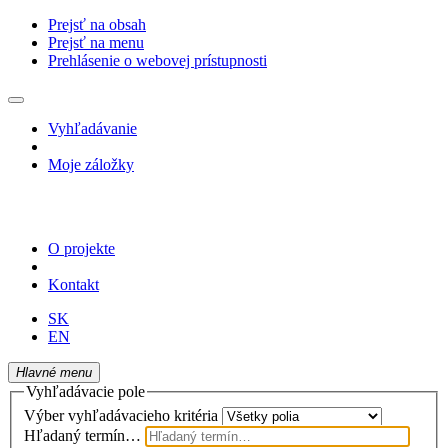
Prejsť na obsah
Prejsť na menu
Prehlásenie o webovej prístupnosti
Vyhľadávanie
Moje záložky
O projekte
Kontakt
SK
EN
Hlavné menu
Vyhľadávacie pole
Výber vyhľadávacieho kritéria
Hľadaný termín…