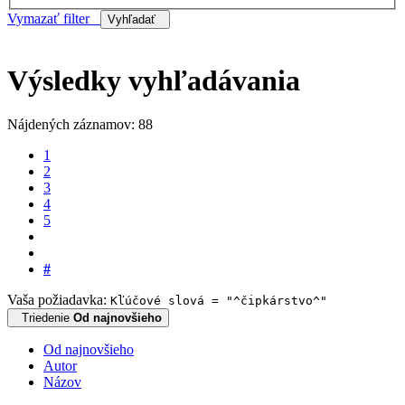
Vymazať filter
Vyhľadať
Výsledky vyhľadávania
Nájdených záznamov: 88
1
2
3
4
5
#
Vaša požiadavka:
Kľúčové slová = "^čipkárstvo^"
Triedenie
Od najnovšieho
Od najnovšieho
Autor
Názov