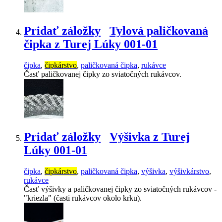
Pridať záložky
Tylová paličkovaná
čipka z Turej Lúky 001-01
čipka
,
čipkárstvo
,
paličkovaná čipka
,
rukávce
Časť paličkovanej čipky zo sviatočných rukávcov.
Pridať záložky
Výšivka z Turej
Lúky 001-01
čipka
,
čipkárstvo
,
paličkovaná čipka
,
výšivka
,
výšivkárstvo
,
rukávce
Časť výšivky a paličkovanej čipky zo sviatočných rukávcov -
"kriezla" (časti rukávcov okolo krku).