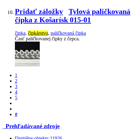
Pridať záložky
Tylová paličkovaná
čipka z Košarísk 015-01
čipka
,
čipkárstvo
,
paličkovaná čipka
Časť paličkovanej čipky z čepca.
1
2
3
4
5
#
Prehľadávané zdroje
Digitálne objekty
11926