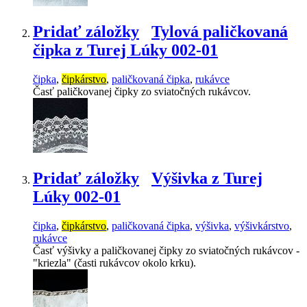
Pridať záložky
Tylová paličkovaná
čipka z Turej Lúky 002-01
čipka
,
čipkárstvo
,
paličkovaná čipka
,
rukávce
Časť paličkovanej čipky zo sviatočných rukávcov.
Pridať záložky
Výšivka z Turej
Lúky 002-01
čipka
,
čipkárstvo
,
paličkovaná čipka
,
výšivka
,
výšivkárstvo
,
rukávce
Časť výšivky a paličkovanej čipky zo sviatočných rukávcov -
"kriezla" (časti rukávcov okolo krku).