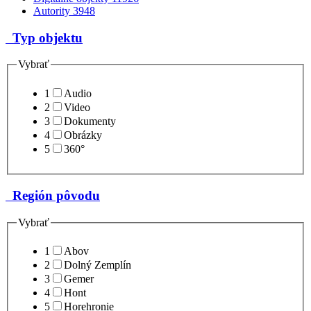
Autority
3948
Typ objektu
Vybrať
1
Audio
2
Video
3
Dokumenty
4
Obrázky
5
360°
Región pôvodu
Vybrať
1
Abov
2
Dolný Zemplín
3
Gemer
4
Hont
5
Horehronie