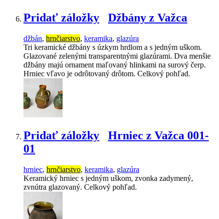
Pridať záložky
Džbány z Važca
džbán
,
hrnčiarstvo
,
keramika
,
glazúra
Tri keramické džbány s úzkym hrdlom a s jedným uškom.
Glazované zelenými transparentnými glazúrami. Dva menšie
džbány majú ornament maľovaný hlinkami na surový čerp.
Hrniec vľavo je odrôtovaný drôtom. Celkový pohľad.
Pridať záložky
Hrniec z Važca 001-
01
hrniec
,
hrnčiarstvo
,
keramika
,
glazúra
Keramický hrniec s jedným uškom, zvonka zadymený,
zvnútra glazovaný. Celkový pohľad.