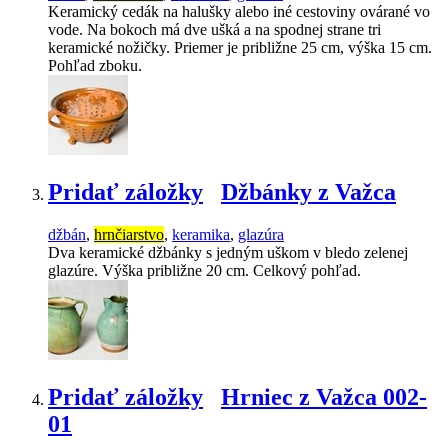
Keramický cedák na halušky alebo iné cestoviny ovárané vo
vode. Na bokoch má dve ušká a na spodnej strane tri
keramické nožičky. Priemer je približne 25 cm, výška 15 cm.
Pohľad zboku.
Pridať záložky
Džbánky z Važca
džbán
,
hrnčiarstvo
,
keramika
,
glazúra
Dva keramické džbánky s jedným uškom v bledo zelenej
glazúre. Výška približne 20 cm. Celkový pohľad.
Pridať záložky
Hrniec z Važca 002-
01