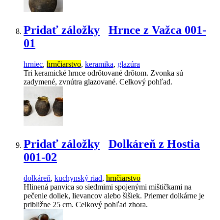
Pridať záložky
Hrnce z Važca 001-
01
hrniec
,
hrnčiarstvo
,
keramika
,
glazúra
Tri keramické hrnce odrôtované drôtom. Zvonka sú
zadymené, zvnútra glazované. Celkový pohľad.
Pridať záložky
Dolkáreň z Hostia
001-02
dolkáreň
,
kuchynský riad
,
hrnčiarstvo
Hlinená panvica so siedmimi spojenými mištičkami na
pečenie doliek, lievancov alebo šišiek. Priemer dolkárne je
približne 25 cm. Celkový pohľad zhora.