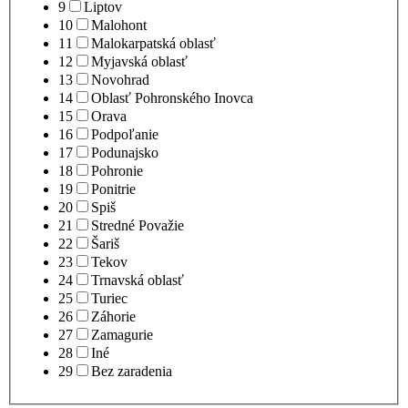
9
Liptov
10
Malohont
11
Malokarpatská oblasť
12
Myjavská oblasť
13
Novohrad
14
Oblasť Pohronského Inovca
15
Orava
16
Podpoľanie
17
Podunajsko
18
Pohronie
19
Ponitrie
20
Spiš
21
Stredné Považie
22
Šariš
23
Tekov
24
Trnavská oblasť
25
Turiec
26
Záhorie
27
Zamagurie
28
Iné
29
Bez zaradenia