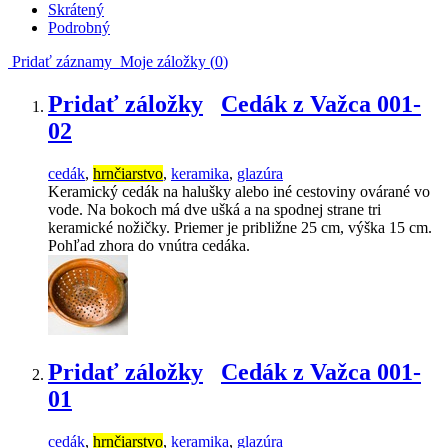
Skrátený
Podrobný
Pridať záznamy
Moje záložky (
0
)
Pridať záložky
Cedák z Važca 001-
02
cedák
,
hrnčiarstvo
,
keramika
,
glazúra
Keramický cedák na halušky alebo iné cestoviny ovárané vo
vode. Na bokoch má dve ušká a na spodnej strane tri
keramické nožičky. Priemer je približne 25 cm, výška 15 cm.
Pohľad zhora do vnútra cedáka.
Pridať záložky
Cedák z Važca 001-
01
cedák
,
hrnčiarstvo
,
keramika
,
glazúra