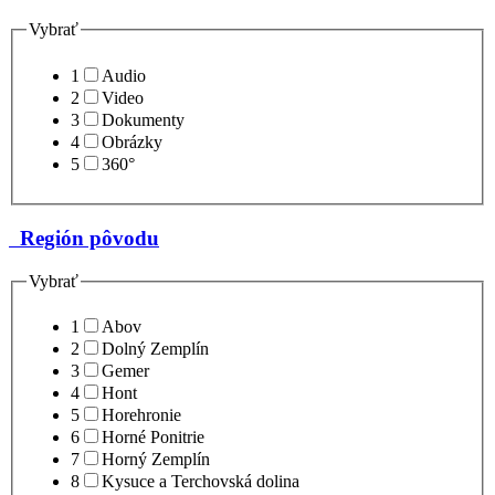
Vybrať
1
Audio
2
Video
3
Dokumenty
4
Obrázky
5
360°
Región pôvodu
Vybrať
1
Abov
2
Dolný Zemplín
3
Gemer
4
Hont
5
Horehronie
6
Horné Ponitrie
7
Horný Zemplín
8
Kysuce a Terchovská dolina