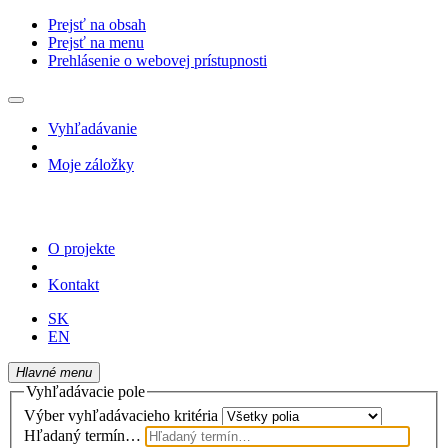
Prejsť na obsah
Prejsť na menu
Prehlásenie o webovej prístupnosti
Vyhľadávanie
Moje záložky
O projekte
Kontakt
SK
EN
Hlavné menu
Vyhľadávacie pole
Výber vyhľadávacieho kritéria
Hľadaný termín…