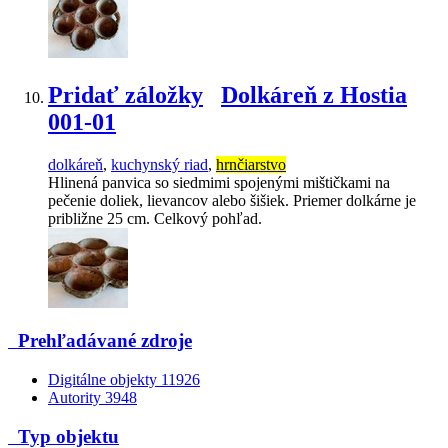
Pridať záložky
Dolkáreň z Hostia
001-01
dolkáreň
,
kuchynský riad
,
hrnčiarstvo
Hlinená panvica so siedmimi spojenými mištičkami na
pečenie doliek, lievancov alebo šišiek. Priemer dolkárne je
približne 25 cm. Celkový pohľad.
Prehľadávané zdroje
Digitálne objekty
11926
Autority
3948
Typ objektu