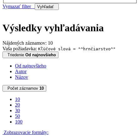
Vymazať filter
Vyhľadať
Výsledky vyhľadávania
Nájdených záznamov: 10
Vaša požiadavka:
Kľúčové slová = "^hrnčiarstvo^"
Triedenie
Od najnovšieho
Od najnovšieho
Autor
Názov
Počet záznamov
10
10
20
30
50
100
Zobrazovacie formáty: