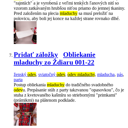
"rajntúch" a je vyrobená z veľmi tenkých ľanových nití so
vzorom zatkávaným hrubšou niťou priamo do jemnej tkaniny.
Pred založením na plecia
mladuchy
sa musí preložiť na
polovicu, aby boli jej konce na každej strane rovnako dlhé.
Pridať záložky
Obliekanie
mladuchy zo Ždiaru 001-22
ženský
odev
,
sviatočný
odev
,
odev mladuchy
,
mladucha
,
pás
,
parta
Postup obliekania
mladuchy
do tradičného svadobného
odev
u. Prepásanie stúh z party takzvanou "opasovkou", čo je
stuha z kvetovaného kašmíru so striebornými "primkami"
(prámikmi) na plátenom podklade.