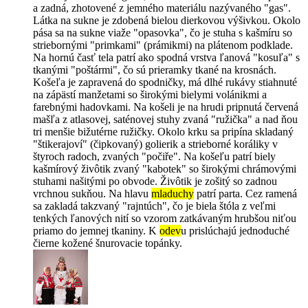
a zadná, zhotovené z jemného materiálu nazývaného "gas".
Látka na sukne je zdobená bielou dierkovou výšivkou. Okolo
pása sa na sukne viaže "opasovka", čo je stuha s kašmíru so
striebornými "primkami" (prámikmi) na plátenom podklade.
Na hornú časť tela patrí ako spodná vrstva ľanová "kosuľa" s
tkanými "poštármi", čo sú prieramky tkané na krosnách.
Košeľa je zapravená do spodničky, má dlhé rukávy stiahnuté
na zápästí manžetami so širokými bielymi volánikmi a
farebnými hadovkami. Na košeli je na hrudi pripnutá červená
mašľa z atlasovej, saténovej stuhy zvaná "ružička" a nad ňou
tri menšie bižutérne ružičky. Okolo krku sa pripína skladaný
"štikerajoví" (čipkovaný) golierik a strieborné koráliky v
štyroch radoch, zvaných "počiře". Na košeľu patrí biely
kašmírový živôtik zvaný "kabotek" so širokými chrámovými
stuhami našitými po obvode. Živôtik je zošitý so zadnou
vrchnou sukňou. Na hlavu
mladuchy
patrí parta. Cez ramená
sa zakladá takzvaný "rajntúch", čo je biela štóla z veľmi
tenkých ľanových nití so vzorom zatkávaným hrubšou niťou
priamo do jemnej tkaniny. K
odev
u prislúchajú jednoduché
čierne kožené šnurovacie topánky.