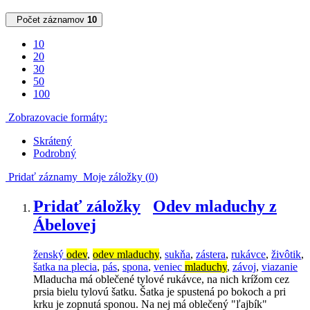
Počet záznamov
10
10
20
30
50
100
Zobrazovacie formáty:
Skrátený
Podrobný
Pridať záznamy
Moje záložky (
0
)
Pridať záložky
Odev mladuchy z
Ábelovej
ženský
odev
,
odev mladuchy
,
sukňa
,
zástera
,
rukávce
,
živôtik
,
šatka na plecia
,
pás
,
spona
,
veniec
mladuchy
,
závoj
,
viazanie
Mladucha má oblečené tylové rukávce, na nich krížom cez
prsia bielu tylovú šatku. Šatka je spustená po bokoch a pri
krku je zopnutá sponou. Na nej má oblečený "ľajbík"