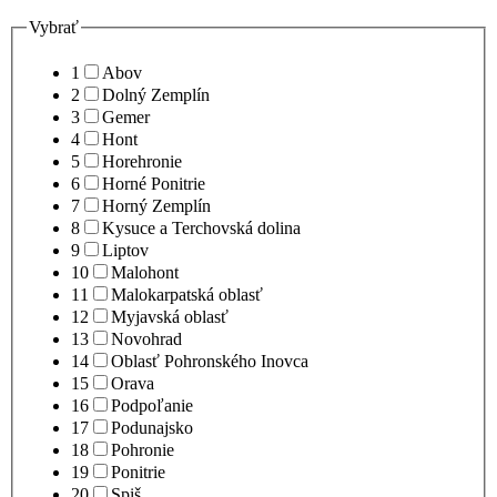
Vybrať
1
Abov
2
Dolný Zemplín
3
Gemer
4
Hont
5
Horehronie
6
Horné Ponitrie
7
Horný Zemplín
8
Kysuce a Terchovská dolina
9
Liptov
10
Malohont
11
Malokarpatská oblasť
12
Myjavská oblasť
13
Novohrad
14
Oblasť Pohronského Inovca
15
Orava
16
Podpoľanie
17
Podunajsko
18
Pohronie
19
Ponitrie
20
Spiš