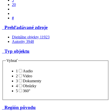
5
20
#
Prehľadávané zdroje
Digitálne objekty
11923
Autority
3948
Typ objektu
Vybrať
1
Audio
2
Video
3
Dokumenty
4
Obrázky
5
360°
Región pôvodu