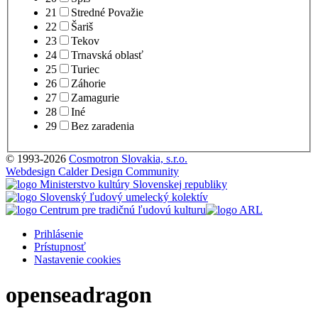
21
Stredné Považie
22
Šariš
23
Tekov
24
Trnavská oblasť
25
Turiec
26
Záhorie
27
Zamagurie
28
Iné
29
Bez zaradenia
© 1993-2026
Cosmotron Slovakia, s.r.o.
Webdesign Calder Design Community
Prihlásenie
Prístupnosť
Nastavenie cookies
openseadragon