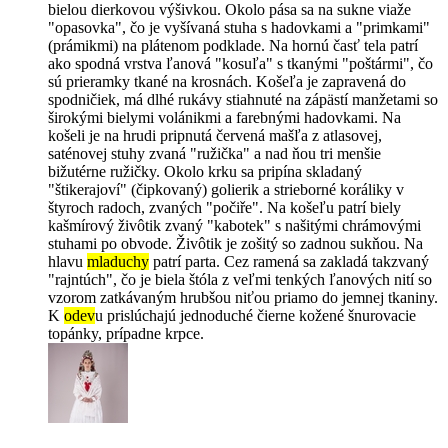
bielou dierkovou výšivkou. Okolo pása sa na sukne viaže
"opasovka", čo je vyšívaná stuha s hadovkami a "primkami"
(prámikmi) na plátenom podklade. Na hornú časť tela patrí
ako spodná vrstva ľanová "kosuľa" s tkanými "poštármi", čo
sú prieramky tkané na krosnách. Košeľa je zapravená do
spodničiek, má dlhé rukávy stiahnuté na zápästí manžetami so
širokými bielymi volánikmi a farebnými hadovkami. Na
košeli je na hrudi pripnutá červená mašľa z atlasovej,
saténovej stuhy zvaná "ružička" a nad ňou tri menšie
bižutérne ružičky. Okolo krku sa pripína skladaný
"štikerajoví" (čipkovaný) golierik a strieborné koráliky v
štyroch radoch, zvaných "počiře". Na košeľu patrí biely
kašmírový živôtik zvaný "kabotek" s našitými chrámovými
stuhami po obvode. Živôtik je zošitý so zadnou sukňou. Na
hlavu
mladuchy
patrí parta. Cez ramená sa zakladá takzvaný
"rajntúch", čo je biela štóla z veľmi tenkých ľanových nití so
vzorom zatkávaným hrubšou niťou priamo do jemnej tkaniny.
K
odev
u prislúchajú jednoduché čierne kožené šnurovacie
topánky, prípadne krpce.