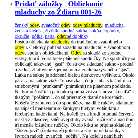
Pridať záložky
Obliekanie
mladuchy zo Ždiaru 001-26
ženský
odev
,
sviatočný
odev
,
odev mladuchy
,
mladucha
,
ženská košeľa
,
živôtik
,
spodná sukňa
,
sukňa
,
topánky
,
okružie
,
pôlka
,
parta
,
odev
né doplnky
Postup obliekania
mladuchy
do tradičného svadobného
odev
u. Celkový pohľad zozadu na mladuchu v svadobnom
odev
e spolu s obliekačkami.
Odev
sa skladá zo spodnej
vrstvy, ktorú tvoria biele plátenné spodničky. Na spodničky sa
obliekajú takzvané "gasi", čo sú dve skladané sukne - predná
a zadná, zhotovené z jemného materiálu nazývaného "gas".
Látka na sukne je zdobená bielou dierkovou výšivkou. Okolo
pása sa na sukne viaže "opasovka", čo je stuha s kašmíru so
striebornými "primkami" (prámikmi) na plátenom podklade.
Na hornú časť tela patrí ako spodná vrstva ľanová "kosuľa" s
tkanými "poštármi", čo sú prieramky tkané na krosnách.
Košeľa je zapravená do spodničky, má dlhé rukávy stiahnuté
na zápästí manžetami so širokými bielymi volánikmi a
farebnými hadovkami. Na košeli je na hrudi pripnutá červená
mašľa z atlasovej, saténovej stuhy zvaná "ružička" a nad ňou
tri menšie bižutérne ružičky. Okolo krku sa pripína skladaný
"štikerajoví" (čipkovaný) golierik a strieborné koráliky v
štyroch radoch, zvaných "počiře". Na košeľu patrí biely