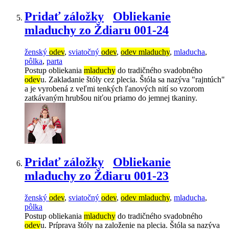
Pridať záložky
Obliekanie
mladuchy zo Ždiaru 001-24
ženský
odev
,
sviatočný
odev
,
odev mladuchy
,
mladucha
,
pôlka
,
parta
Postup obliekania
mladuchy
do tradičného svadobného
odev
u. Zakladanie štóly cez plecia. Štóla sa nazýva "rajntúch"
a je vyrobená z veľmi tenkých ľanových nití so vzorom
zatkávaným hrubšou niťou priamo do jemnej tkaniny.
Pridať záložky
Obliekanie
mladuchy zo Ždiaru 001-23
ženský
odev
,
sviatočný
odev
,
odev mladuchy
,
mladucha
,
pôlka
Postup obliekania
mladuchy
do tradičného svadobného
odev
u. Príprava štóly na založenie na plecia. Štóla sa nazýva