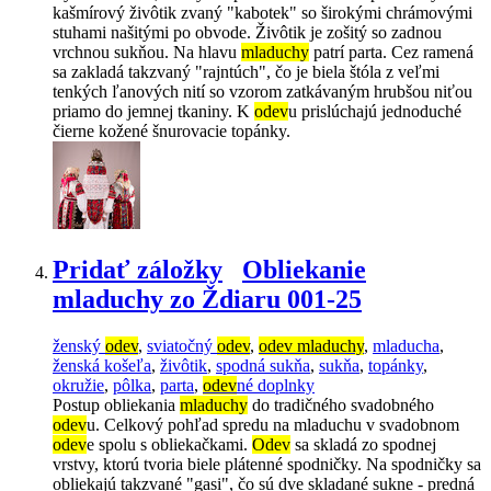
kašmírový živôtik zvaný "kabotek" so širokými chrámovými
stuhami našitými po obvode. Živôtik je zošitý so zadnou
vrchnou sukňou. Na hlavu
mladuchy
patrí parta. Cez ramená
sa zakladá takzvaný "rajntúch", čo je biela štóla z veľmi
tenkých ľanových nití so vzorom zatkávaným hrubšou niťou
priamo do jemnej tkaniny. K
odev
u prislúchajú jednoduché
čierne kožené šnurovacie topánky.
Pridať záložky
Obliekanie
mladuchy zo Ždiaru 001-25
ženský
odev
,
sviatočný
odev
,
odev mladuchy
,
mladucha
,
ženská košeľa
,
živôtik
,
spodná sukňa
,
sukňa
,
topánky
,
okružie
,
pôlka
,
parta
,
odev
né doplnky
Postup obliekania
mladuchy
do tradičného svadobného
odev
u. Celkový pohľad spredu na mladuchu v svadobnom
odev
e spolu s obliekačkami.
Odev
sa skladá zo spodnej
vrstvy, ktorú tvoria biele plátenné spodničky. Na spodničky sa
obliekajú takzvané "gasi", čo sú dve skladané sukne - predná