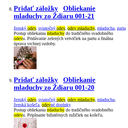
Pridať záložky
Obliekanie
mladuchy zo Ždiaru 001-21
ženský
odev
,
sviatočný
odev
,
odev mladuchy
,
mladucha
,
parta
Postup obliekania
mladuchy
do tradičného svadobného
odev
u. Pridávanie zelených vetvičiek na partu a finálna
úprava vrchnej ozdoby.
Pridať záložky
Obliekanie
mladuchy zo Ždiaru 001-20
ženský
odev
,
sviatočný
odev
,
odev mladuchy
,
mladucha
,
ženská košeľa
,
odev
né doplnky
Postup obliekania
mladuchy
do tradičného svadobného
odev
u. Pripínanie bižutérnych ružičiek na košeľu.