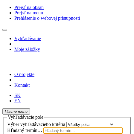
Prejsť na obsah
Prejsť na menu
Prehlásenie o webovej prístupnosti
Vyhľadávanie
Moje záložky
O projekte
Kontakt
SK
EN
Hlavné menu
Vyhľadávacie pole
Výber vyhľadávacieho kritéria
Hľadaný termín…