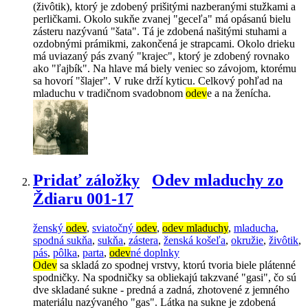
(živôtik), ktorý je zdobený prišitými nazberanými stužkami a
perličkami. Okolo sukňe zvanej "geceľa" má opásanú bielu
zásteru nazývanú "šata". Tá je zdobená našitými stuhami a
ozdobnými prámikmi, zakončená je strapcami. Okolo drieku
má uviazaný pás zvaný "krajec", ktorý je zdobený rovnako
ako "ľajbík". Na hlave má biely veniec so závojom, ktorému
sa hovorí "šlajer". V ruke drží kyticu. Celkový pohľad na
mladuchu v tradičnom svadobnom
odev
e a na ženícha.
Pridať záložky
Odev mladuchy zo
Ždiaru 001-17
ženský
odev
,
sviatočný
odev
,
odev mladuchy
,
mladucha
,
spodná sukňa
,
sukňa
,
zástera
,
ženská košeľa
,
okružie
,
živôtik
,
pás
,
pôlka
,
parta
,
odev
né doplnky
Odev
sa skladá zo spodnej vrstvy, ktorú tvoria biele plátenné
spodničky. Na spodničky sa obliekajú takzvané "gasi", čo sú
dve skladané sukne - predná a zadná, zhotovené z jemného
materiálu nazývaného "gas". Látka na sukne je zdobená