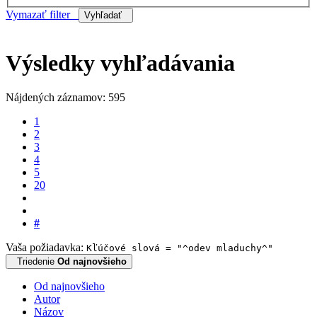
Vymazať filter
Vyhľadať
Výsledky vyhľadávania
Nájdených záznamov: 595
1
2
3
4
5
20
#
Vaša požiadavka:
Kľúčové slová = "^odev mladuchy^"
Triedenie
Od najnovšieho
Od najnovšieho
Autor
Názov