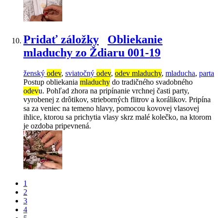
Pridať záložky
Obliekanie
mladuchy zo Ždiaru 001-19
ženský
odev
,
sviatočný
odev
,
odev mladuchy
,
mladucha
,
parta
Postup obliekania
mladuchy
do tradičného svadobného
odev
u. Pohľad zhora na pripínanie vrchnej časti party,
vyrobenej z drôtikov, strieborných flitrov a korálikov. Pripína
sa za veniec na temeno hlavy, pomocou kovovej vlasovej
ihlice, ktorou sa prichytia vlasy skrz malé kolečko, na ktorom
je ozdoba pripevnená.
1
2
3
4