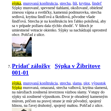
sýpka
,
murovaná konštrukcia
,
strecha
,
štít
,
krytina
,
šindeľ
Sýpky murované, spevnené tiahlami, okožované, obielené
zmesou vápna a svetličky, kamenná podmurovka, strecha
sedlová, krytina šindľová a škridlová, pôvodne všade
šindľová. Strecha je na konštrukciu len ľahko položená, aby
sa v prípade požiaru dala rýchlo zhodiť. V štítoch je
umiestnené vetracie okienko. Sýpky sa nachádzajú uprostred
obce. Pohľad z ulice.
Pridať záložky
Sýpka v Žibritove
001-01
sýpka
,
murovaná konštrukcia
,
strecha
,
slama
,
plot
,
výpustok
Sýpka
murovaná, omazaná, strecha valbová, krytina slamená,
na nárožiach zosilnená inverznou väzbou slamy. Vstupy do
sýpky sú zosilnené výpustkom. Dvor je ohradený kamenným
múrom, pričom na pravej strane je múr pôvodný, spojený
hlinou, na ľavej druhotný, spojený maltou. Pohľad z ulice.