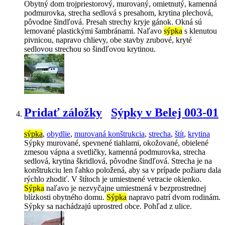
Obytný dom trojpriestorový, murovaný, omietnutý, kamenná
podmurovka, strecha sedlová s presahom, krytina plechová,
pôvodne šindľová. Presah strechy kryje gánok. Okná sú
lemované plastickými šambránami. Naľavo
sýpka
s klenutou
pivnicou, napravo chlievy, obe stavby zrubové, kryté
sedlovou strechou so šindľovou krytinou.
Pridať záložky
Sýpky v Belej 003-01
sýpka
,
obydlie
,
murovaná konštrukcia
,
strecha
,
štít
,
krytina
Sýpky murované, spevnené tiahlami, okožované, obielené
zmesou vápna a svetličky, kamenná podmurovka, strecha
sedlová, krytina škridlová, pôvodne šindľová. Strecha je na
konštrukciu len ľahko položená, aby sa v prípade požiaru dala
rýchlo zhodiť. V štítoch je umiestnené vetracie okienko.
Sýpka
naľavo je nezvyčajne umiestnená v bezprostrednej
blízkosti obytného domu.
Sýpka
napravo patrí dvom rodinám.
Sýpky sa nachádzajú uprostred obce. Pohľad z ulice.