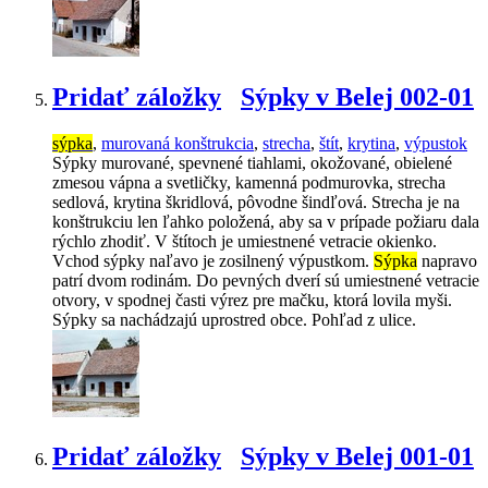
Pridať záložky
Sýpky v Belej 002-01
sýpka
,
murovaná konštrukcia
,
strecha
,
štít
,
krytina
,
výpustok
Sýpky murované, spevnené tiahlami, okožované, obielené
zmesou vápna a svetličky, kamenná podmurovka, strecha
sedlová, krytina škridlová, pôvodne šindľová. Strecha je na
konštrukciu len ľahko položená, aby sa v prípade požiaru dala
rýchlo zhodiť. V štítoch je umiestnené vetracie okienko.
Vchod sýpky naľavo je zosilnený výpustkom.
Sýpka
napravo
patrí dvom rodinám. Do pevných dverí sú umiestnené vetracie
otvory, v spodnej časti výrez pre mačku, ktorá lovila myši.
Sýpky sa nachádzajú uprostred obce. Pohľad z ulice.
Pridať záložky
Sýpky v Belej 001-01