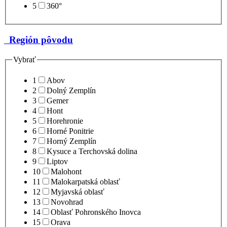
5
360°
Región pôvodu
Vybrať
1
Abov
2
Dolný Zemplín
3
Gemer
4
Hont
5
Horehronie
6
Horné Ponitrie
7
Horný Zemplín
8
Kysuce a Terchovská dolina
9
Liptov
10
Malohont
11
Malokarpatská oblasť
12
Myjavská oblasť
13
Novohrad
14
Oblasť Pohronského Inovca
15
Orava