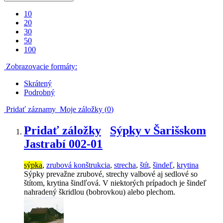
10
20
30
50
100
Zobrazovacie formáty:
Skrátený
Podrobný
Pridať záznamy
Moje záložky (
0
)
Pridať záložky
Sýpky v Šarišskom
Jastrabí 002-01
sýpka
,
zrubová konštrukcia
,
strecha
,
štít
,
šindeľ
,
krytina
Sýpky prevažne zrubové, strechy valbové aj sedlové so
štítom, krytina šindľová. V niektorých prípadoch je šindeľ
nahradený škridlou (bobrovkou) alebo plechom.