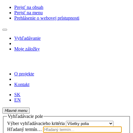
Prejsť na obsah
Prejsť na menu
Prehlásenie o webovej prístupnosti
Vyhľadávanie
Moje záložky
O projekte
Kontakt
SK
EN
Hlavné menu
Vyhľadávacie pole
Výber vyhľadávacieho kritéria
Hľadaný termín…