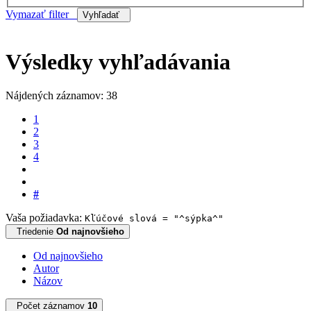
Vymazať filter
Vyhľadať
Výsledky vyhľadávania
Nájdených záznamov: 38
1
2
3
4
#
Vaša požiadavka:
Kľúčové slová = "^sýpka^"
Triedenie
Od najnovšieho
Od najnovšieho
Autor
Názov
Počet záznamov
10