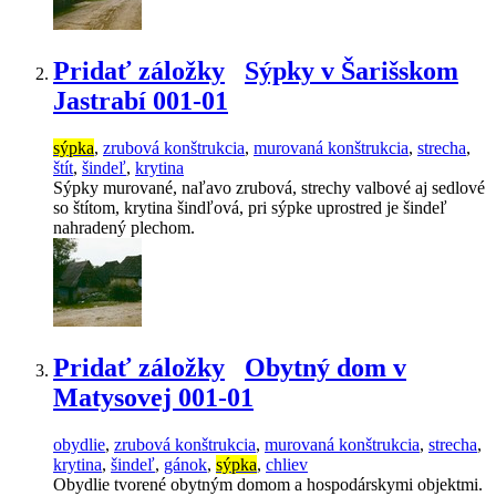
Pridať záložky
Sýpky v Šarišskom
Jastrabí 001-01
sýpka
,
zrubová konštrukcia
,
murovaná konštrukcia
,
strecha
,
štít
,
šindeľ
,
krytina
Sýpky murované, naľavo zrubová, strechy valbové aj sedlové
so štítom, krytina šindľová, pri sýpke uprostred je šindeľ
nahradený plechom.
Pridať záložky
Obytný dom v
Matysovej 001-01
obydlie
,
zrubová konštrukcia
,
murovaná konštrukcia
,
strecha
,
krytina
,
šindeľ
,
gánok
,
sýpka
,
chliev
Obydlie tvorené obytným domom a hospodárskymi objektmi.