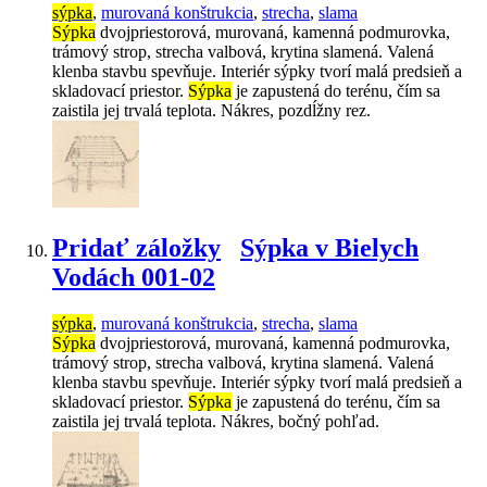
sýpka
,
murovaná konštrukcia
,
strecha
,
slama
Sýpka
dvojpriestorová, murovaná, kamenná podmurovka,
trámový strop, strecha valbová, krytina slamená. Valená
klenba stavbu spevňuje. Interiér sýpky tvorí malá predsieň a
skladovací priestor.
Sýpka
je zapustená do terénu, čím sa
zaistila jej trvalá teplota. Nákres, pozdĺžny rez.
Pridať záložky
Sýpka v Bielych
Vodách 001-02
sýpka
,
murovaná konštrukcia
,
strecha
,
slama
Sýpka
dvojpriestorová, murovaná, kamenná podmurovka,
trámový strop, strecha valbová, krytina slamená. Valená
klenba stavbu spevňuje. Interiér sýpky tvorí malá predsieň a
skladovací priestor.
Sýpka
je zapustená do terénu, čím sa
zaistila jej trvalá teplota. Nákres, bočný pohľad.