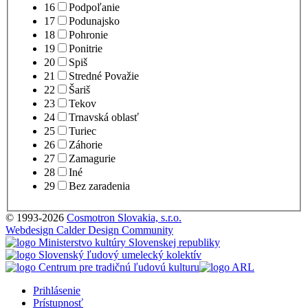
16
Podpoľanie
17
Podunajsko
18
Pohronie
19
Ponitrie
20
Spiš
21
Stredné Považie
22
Šariš
23
Tekov
24
Trnavská oblasť
25
Turiec
26
Záhorie
27
Zamagurie
28
Iné
29
Bez zaradenia
© 1993-2026
Cosmotron Slovakia, s.r.o.
Webdesign Calder Design Community
Prihlásenie
Prístupnosť