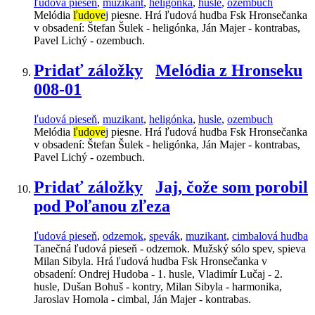
ľudová pieseň
,
muzikant
,
heligónka
,
husle
,
ozembuch
Melódia
ľudove
j piesne. Hrá ľudová hudba Fsk Hronsečanka
v obsadení: Štefan Šulek - heligónka, Ján Majer - kontrabas,
Pavel Lichý - ozembuch.
Pridať záložky
Melódia z Hronseku
008-01
ľudová pieseň
,
muzikant
,
heligónka
,
husle
,
ozembuch
Melódia
ľudove
j piesne. Hrá ľudová hudba Fsk Hronsečanka
v obsadení: Štefan Šulek - heligónka, Ján Majer - kontrabas,
Pavel Lichý - ozembuch.
Pridať záložky
Jaj, čože som porobil
pod Poľanou zľeza
ľudová pieseň
,
odzemok
,
spevák
,
muzikant
,
cimbalová hudba
Tanečná ľudová pieseň - odzemok. Mužský sólo spev, spieva
Milan Sibyla. Hrá ľudová hudba Fsk Hronsečanka v
obsadení: Ondrej Hudoba - 1. husle, Vladimír Lučaj - 2.
husle, Dušan Bohuš - kontry, Milan Sibyla - harmonika,
Jaroslav Homola - cimbal, Ján Majer - kontrabas.