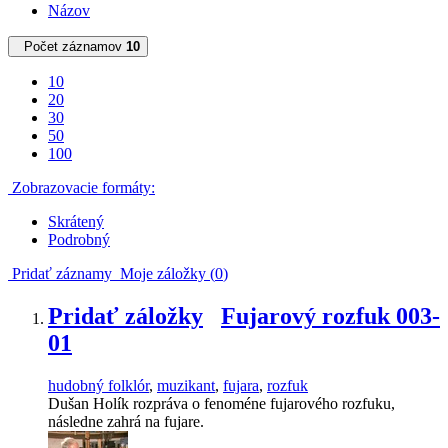
Názov
Počet záznamov
10
10
20
30
50
100
Zobrazovacie formáty:
Skrátený
Podrobný
Pridať záznamy
Moje záložky (
0
)
Pridať záložky
Fujarový rozfuk 003-
01
hudobný folklór
,
muzikant
,
fujara
,
rozfuk
Dušan Holík rozpráva o fenoméne fujarového rozfuku,
následne zahrá na fujare.