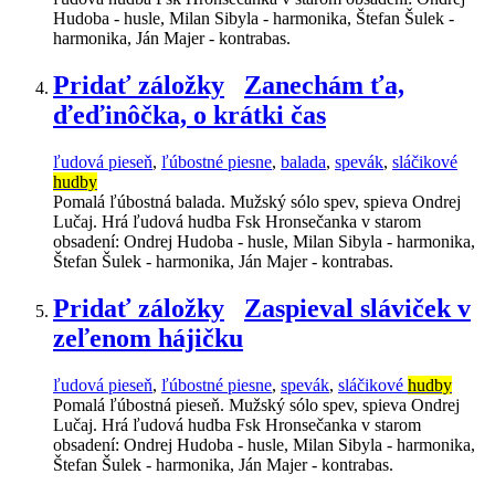
Hudoba - husle, Milan Sibyla - harmonika, Štefan Šulek -
harmonika, Ján Majer - kontrabas.
Pridať záložky
Zanechám ťa,
ďeďinôčka, o krátki čas
ľudová pieseň
,
ľúbostné piesne
,
balada
,
spevák
,
sláčikové
hudby
Pomalá ľúbostná balada. Mužský sólo spev, spieva Ondrej
Lučaj. Hrá ľudová hudba Fsk Hronsečanka v starom
obsadení: Ondrej Hudoba - husle, Milan Sibyla - harmonika,
Štefan Šulek - harmonika, Ján Majer - kontrabas.
Pridať záložky
Zaspieval sláviček v
zeľenom hájičku
ľudová pieseň
,
ľúbostné piesne
,
spevák
,
sláčikové
hudby
Pomalá ľúbostná pieseň. Mužský sólo spev, spieva Ondrej
Lučaj. Hrá ľudová hudba Fsk Hronsečanka v starom
obsadení: Ondrej Hudoba - husle, Milan Sibyla - harmonika,
Štefan Šulek - harmonika, Ján Majer - kontrabas.