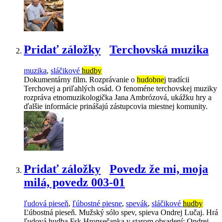
Pridať záložky
Terchovská muzika
muzika
,
sláčikové
hudby
Dokumentárny film. Rozprávanie o
hudobne
j tradícii
Terchovej a priľahlých osád. O fenoméne terchovskej muziky
rozpráva etnomuzikologička Jana Ambrózová, ukážku hry a
ďalšie informácie prinášajú zástupcovia miestnej komunity.
Pridať záložky
Povedz že mi, moja
milá, povedz 003-01
ľudová pieseň
,
ľúbostné piesne
,
spevák
,
sláčikové
hudby
Ľúbostná pieseň. Mužský sólo spev, spieva Ondrej Lučaj. Hrá
ľudová hudba Fsk Hronsečanka v starom obsadení: Ondrej