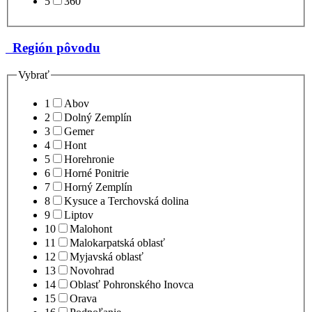
5
360°
Región pôvodu
Vybrať
1
Abov
2
Dolný Zemplín
3
Gemer
4
Hont
5
Horehronie
6
Horné Ponitrie
7
Horný Zemplín
8
Kysuce a Terchovská dolina
9
Liptov
10
Malohont
11
Malokarpatská oblasť
12
Myjavská oblasť
13
Novohrad
14
Oblasť Pohronského Inovca
15
Orava