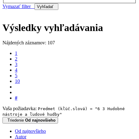
Vymazať filter
Vyhľadať
Výsledky vyhľadávania
Nájdených záznamov: 107
1
2
3
4
5
10
#
Vaša požiadavka:
Predmet (kľúč.slová) = "6 3 Hudobné
nástroje a ľudové hudby"
Triedenie
Od najnovšieho
Od najnovšieho
Autor