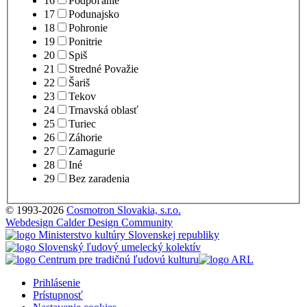
16
Podpoľanie
17
Podunajsko
18
Pohronie
19
Ponitrie
20
Spiš
21
Stredné Považie
22
Šariš
23
Tekov
24
Trnavská oblasť
25
Turiec
26
Záhorie
27
Zamagurie
28
Iné
29
Bez zaradenia
© 1993-2026
Cosmotron Slovakia, s.r.o.
Webdesign Calder Design Community
Prihlásenie
Prístupnosť