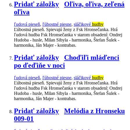
Pridať záložky
Oľiva, oľiva, zeľená
oľiva
ľudová pieseň
,
ľúbostné piesne
,
sláčikové
hudby
Ľúbostná pieseň. Spievajú ženy z Fsk Hronsečanka. Hrá
ľudová hudba Fsk Hronsečanka v starom obsadení: Ondrej
Hudoba - husle, Milan Sibyla - harmonika, Štefan Šulek -
harmonika, Ján Majer - kontrabas.
Pridať záložky
Choďiľi mláďenci
po ďeďiňe v noci
ľudová pieseň
,
ľúbostné piesne
,
sláčikové
hudby
Ľúbostná pieseň. Spievajú ženy z Fsk Hronsečanka. Hrá
ľudová hudba Fsk Hronsečanka v starom obsadení: Ondrej
Hudoba - husle, Milan Sibyla - harmonika, Štefan Šulek -
harmonika, Ján Majer - kontrabas.
Pridať záložky
Melódia z Hronseku
009-01