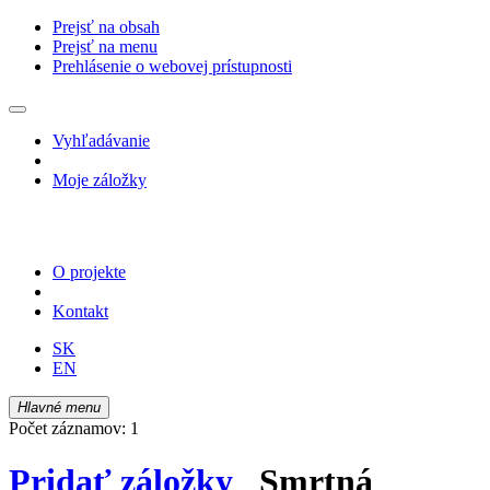
Prejsť na obsah
Prejsť na menu
Prehlásenie o webovej prístupnosti
Vyhľadávanie
Moje záložky
O projekte
Kontakt
SK
EN
Hlavné menu
Počet záznamov: 1
Pridať záložky
Smrtná