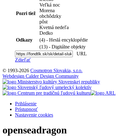
Veľká noc
Morena
Pozri tiež
obchôdzky
pôst
Kvetná nedeľa
Dedko
Odkazy
(4) - Heslá encyklopédie
(13) - Digitálne objekty
URL
Zdieľať
© 1993-2026
Cosmotron Slovakia, s.r.o.
Webdesign Calder Design Community
Prihlásenie
Prístupnosť
Nastavenie cookies
openseadragon