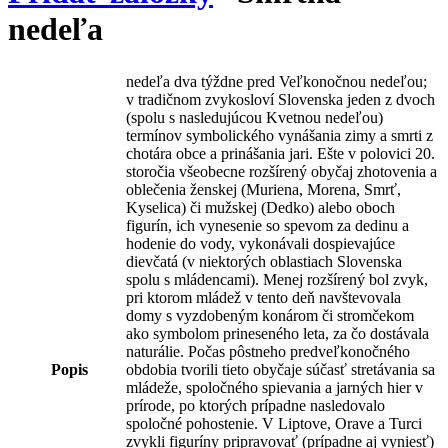
nedeľa
nedeľa dva týždne pred Veľkonočnou nedeľou;
v tradičnom zvykosloví Slovenska jeden z dvoch
(spolu s nasledujúcou Kvetnou nedeľou)
termínov symbolického vynášania zimy a smrti z
chotára obce a prinášania jari. Ešte v polovici 20.
storočia všeobecne rozšírený obyčaj zhotovenia a
oblečenia ženskej (Muriena, Morena, Smrť,
Kyselica) či mužskej (Dedko) alebo oboch
figurín, ich vynesenie so spevom za dedinu a
hodenie do vody, vykonávali dospievajúce
dievčatá (v niektorých oblastiach Slovenska
spolu s mládencami). Menej rozšírený bol zvyk,
pri ktorom mládež v tento deň navštevovala
domy s vyzdobeným konárom či stromčekom
ako symbolom prineseného leta, za čo dostávala
naturálie. Počas pôstneho predveľkonočného
Popis
obdobia tvorili tieto obyčaje súčasť stretávania sa
mládeže, spoločného spievania a jarných hier v
prírode, po ktorých prípadne nasledovalo
spoločné pohostenie. V Liptove, Orave a Turci
zvykli figuríny pripravovať (prípadne aj vyniesť)