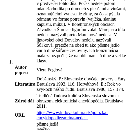
v predvečer tohto dňa. Počas nedele potom
mládež chodila po domoch s piesňami a vinšami,
oznamujúcimi vynesenie zimy, za čo si pýtala
odmenu vo forme potravín (vajíčka, slaninu,
kapustu, múku). V horehronských obciach
Závadka a Šumiac figurínu volali Marejna a túto
nedeľu nazývali preto Marejnová nedeľa. V
liptovskej obci Dovalov nedeľu nazývali
Šúľková, pretože na obed tu ako pôstne jedlo
varili dlhé šúľané cestoviny. Ich konzumácia
mala zabezpečiť, že na obilí narastú dlhé a veľké
klasy.
Autor
Viera Feglová
popisu
Dobšinský, P.: Slovenské obyčaje, povery a čary.
Literatúra
Bratislava 1993, 116. Horváthová, E.: Rok vo
zvykoch nášho ľudu. Bratislava 1986, 157-174.
Tradičná ľudová kultúra Slovenska slovom a
Zdroj dát
obrazom, elektronická encyklopédia. Bratislava
2011.
https://www.ludovakultura.sk/polozka-
URL
encyklopedie/smrtna-nedela
pôstne jedlá
letečko