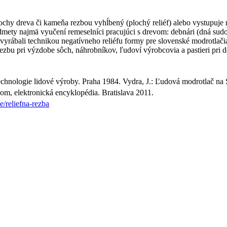
plochy dreva či kameňa rezbou vyhĺbený (plochý reliéf) alebo vystupuje
mety najmä vyučení remeselníci pracujúci s drevom: debnári (dná sudov 
vyrábali technikou negatívneho reliéfu formy pre slovenské modrotlačiar
zbu pri výzdobe sôch, náhrobníkov, ľudoví výrobcovia a pastieri pri de
chnologie lidové výroby. Praha 1984. Vydra, J.: Ľudová modrotlač na 
om, elektronická encyklopédia. Bratislava 2011.
/reliefna-rezba