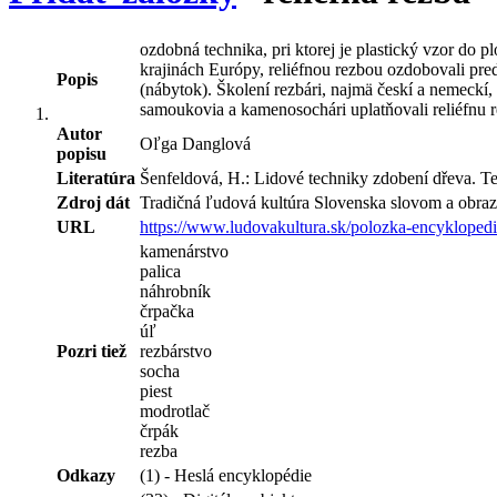
ozdobná technika, pri ktorej je plastický vzor do 
krajinách Európy, reliéfnou rezbou ozdobovali pred
Popis
(nábytok). Školení rezbári, najmä českí a nemeckí, 
samoukovia a kamenosochári uplatňovali reliéfnu re
Autor
Oľga Danglová
popisu
Literatúra
Šenfeldová, H.: Lidové techniky zdobení dřeva. Te
Zdroj dát
Tradičná ľudová kultúra Slovenska slovom a obraz
URL
https://www.ludovakultura.sk/polozka-encyklopedie
kamenárstvo
palica
náhrobník
črpačka
úľ
Pozri tiež
rezbárstvo
socha
piest
modrotlač
črpák
rezba
Odkazy
(1) - Heslá encyklopédie