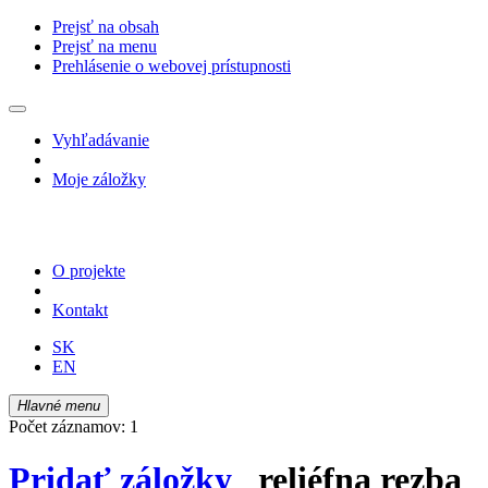
Prejsť na obsah
Prejsť na menu
Prehlásenie o webovej prístupnosti
Vyhľadávanie
Moje záložky
O projekte
Kontakt
SK
EN
Hlavné menu
Počet záznamov: 1
Pridať záložky
reliéfna rezba