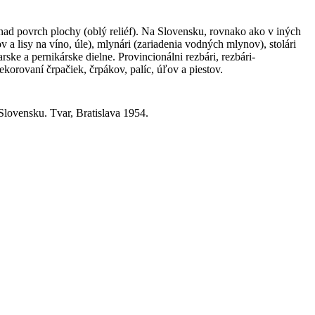
 nad povrch plochy (oblý reliéf). Na Slovensku, rovnako ako v iných
a lisy na víno, úle), mlynári (zariadenia vodných mlynov), stolári
ske a pernikárske dielne. Provincionálni rezbári, rezbári-
korovaní črpačiek, črpákov, palíc, úľov a piestov.
Slovensku. Tvar, Bratislava 1954.