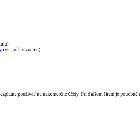
namu)
v
(vlastník záznamu)
bezplatne používať na nekomerčné účely. Pri ďalšom šírení je potrebn