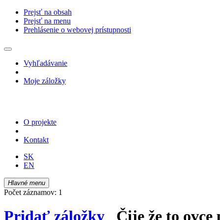
Prejsť na obsah
Prejsť na menu
Prehlásenie o webovej prístupnosti
Vyhľadávanie
Moje záložky
O projekte
Kontakt
SK
EN
Hlavné menu
Počet záznamov: 1
Pridať záložky
Čije že to ovce p