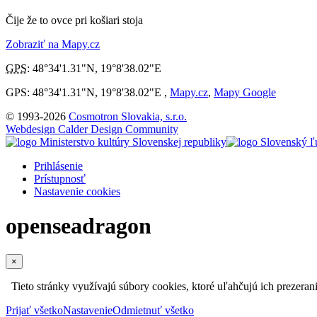
Čije že to ovce pri košiari stoja
Zobraziť na Mapy.cz
GPS
:
48°34'1.31"N
,
19°8'38.02"E
GPS: 48°34'1.31"N, 19°8'38.02"E ,
Mapy.cz
,
Mapy Google
© 1993-2026
Cosmotron Slovakia, s.r.o.
Webdesign Calder Design Community
Prihlásenie
Prístupnosť
Nastavenie cookies
openseadragon
×
Tieto stránky využívajú súbory cookies, ktoré uľahčujú ich prezeran
Prijať všetko
Nastavenie
Odmietnuť všetko