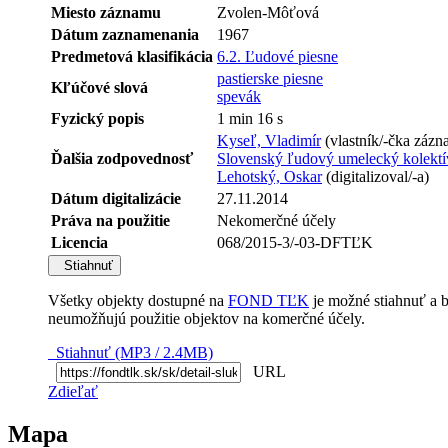
Miesto záznamu
Zvolen-Môťová
Dátum zaznamenania
1967
Predmetová klasifikácia
6.2. Ľudové piesne
pastierske piesne
Kľúčové slová
spevák
Fyzický popis
1 min 16 s
Kyseľ, Vladimír
(vlastník/-čka záz
Ďalšia zodpovednosť
Slovenský ľudový umelecký kolektí
Lehotský, Oskar
(digitalizoval/-a)
Dátum digitalizácie
27.11.2014
Práva na použitie
Nekomerčné účely
Licencia
068/2015-3/-03-DFTĽK
Stiahnuť
Všetky objekty dostupné na
FOND TĽK
je možné stiahnuť a 
neumožňujú použitie objektov na komerčné účely.
Stiahnuť (MP3 / 2.4MB)
URL
Zdieľať
Mapa