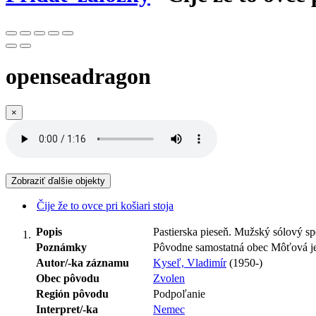
openseadragon
×
Zobraziť ďalšie objekty
Čije že to ovce pri košiari stoja
Popis
Pastierska pieseň. Mužský sólový s
Poznámky
Pôvodne samostatná obec Môťová je
Autor/-ka záznamu
Kyseľ, Vladimír
(1950-)
Obec pôvodu
Zvolen
Región pôvodu
Podpoľanie
Interpret/-ka
Nemec