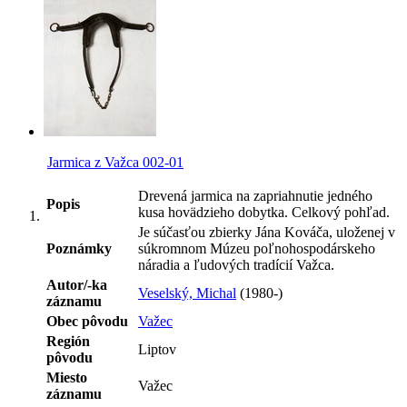
Jarmica z Važca 002-01
Drevená jarmica na zapriahnutie jedného
Popis
kusa hovädzieho dobytka. Celkový pohľad.
Je súčasťou zbierky Jána Kováča, uloženej v
Poznámky
súkromnom Múzeu poľnohospodárskeho
náradia a ľudových tradícií Važca.
Autor/-ka
Veselský, Michal
(1980-)
záznamu
Obec pôvodu
Važec
Región
Liptov
pôvodu
Miesto
Važec
záznamu