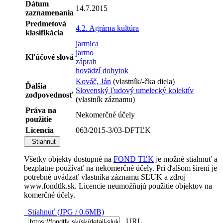
Dátum
14.7.2015
zaznamenania
Predmetová
4.2. Agrárna kultúra
klasifikácia
jarmica
jarmo
Kľúčové slová
záprah
hovädzí dobytok
Kováč, Ján
(vlastník/-čka diela)
Ďalšia
Slovenský ľudový umelecký kolektív
zodpovednosť
(vlastník záznamu)
Práva na
Nekomerčné účely
použitie
Licencia
063/2015-3/03-DFTĽK
Stiahnuť
Všetky objekty dostupné na
FOND TĽK
je možné stiahnuť a
bezplatne používať na nekomerčné účely. Pri ďalšom šírení je
potrebné uvádzať vlastníka záznamu SĽUK a zdroj
www.fondtlk.sk. Licencie neumožňujú použitie objektov na
komerčné účely.
Stiahnuť (JPG / 0.6MB)
URL