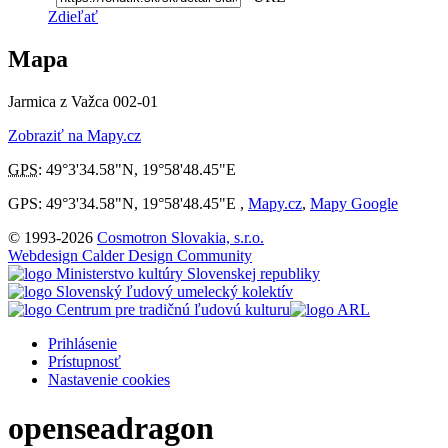
Zdieľať
Mapa
Jarmica z Važca 002-01
Zobraziť na Mapy.cz
GPS
:
49°3'34.58"N
,
19°58'48.45"E
GPS: 49°3'34.58"N, 19°58'48.45"E ,
Mapy.cz
,
Mapy Google
© 1993-2026
Cosmotron Slovakia, s.r.o.
Webdesign Calder Design Community
Prihlásenie
Prístupnosť
Nastavenie cookies
openseadragon