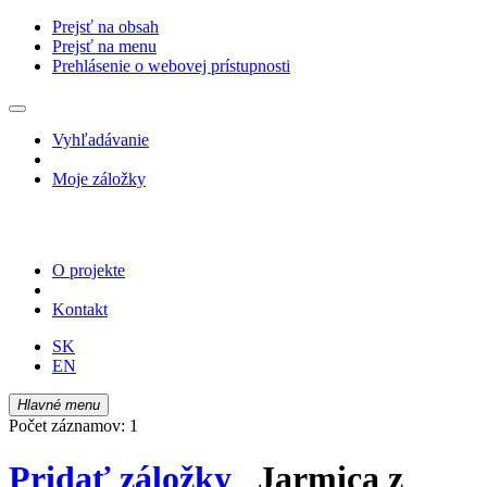
Prejsť na obsah
Prejsť na menu
Prehlásenie o webovej prístupnosti
Vyhľadávanie
Moje záložky
O projekte
Kontakt
SK
EN
Hlavné menu
Počet záznamov: 1
Pridať záložky
Jarmica z