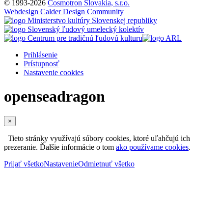
© 1993-2026
Cosmotron Slovakia, s.r.o.
Webdesign Calder Design Community
Prihlásenie
Prístupnosť
Nastavenie cookies
openseadragon
×
Tieto stránky využívajú súbory cookies, ktoré uľahčujú ich
prezeranie. Ďalšie informácie o tom
ako používame cookies
.
Prijať všetko
Nastavenie
Odmietnuť všetko