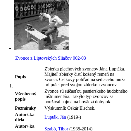
Zvonce z Liptovských Sliačov 002-03
Zbierka plechových zvoncov Jána Luptáka.
Majiteľ zbierky čistí kožený remeň na
Popis
zvonci. Celkový pohľad na sediaceho muža
pri práci pred svojou zbierkou zvoncov.
Zvonce sú súčasťou pastierskeho hudobného
Všeobecný
inštrumentára. Takýto typ zvoncov sa
popis
používal najmä na hovädzí dobytok.
Poznámky
Výskumník Oskár Elschek.
Autor/-ka
Lupták, Ján
(1919-)
diela
Autor/-ka
Szabó, Tibor
(1935-2014)