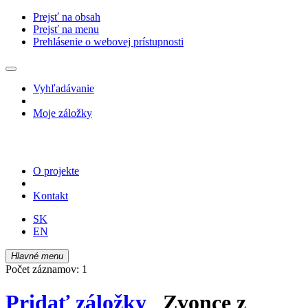
Prejsť na obsah
Prejsť na menu
Prehlásenie o webovej prístupnosti
Vyhľadávanie
Moje záložky
O projekte
Kontakt
SK
EN
Hlavné menu
Počet záznamov: 1
Pridať záložky
Zvonce z