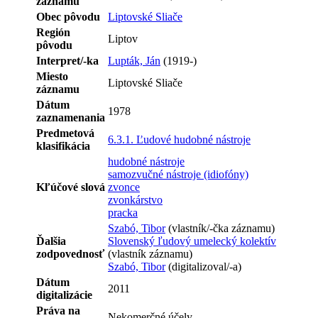
záznamu
Obec pôvodu
Liptovské Sliače
Región
Liptov
pôvodu
Interpret/-ka
Lupták, Ján
(1919-)
Miesto
Liptovské Sliače
záznamu
Dátum
1978
zaznamenania
Predmetová
6.3.1. Ľudové hudobné nástroje
klasifikácia
hudobné nástroje
samozvučné nástroje (idiofóny)
Kľúčové slová
zvonce
zvonkárstvo
pracka
Szabó, Tibor
(vlastník/-čka záznamu)
Ďalšia
Slovenský ľudový umelecký kolektív
zodpovednosť
(vlastník záznamu)
Szabó, Tibor
(digitalizoval/-a)
Dátum
2011
digitalizácie
Práva na
Nekomerčné účely