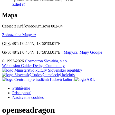
Zdieľať
Mapa
Čepiec z Kráľoviec-Krnišova 002-04
Zobraziť na Mapy.cz
GPS
:
48°21'0.45"N
,
18°58'33.01"E
GPS: 48°21'0.45"N, 18°58'33.01"E ,
Mapy.cz
,
Mapy Google
© 1993-2026
Cosmotron Slovakia, s.r.o.
Webdesign Calder Design Community
Prihlásenie
Prístupnosť
Nastavenie cookies
openseadragon