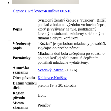
Čepiec z Kráľoviec-Krnišova 002-10
Sviatočný ženský čepiec s "ružicou". Bližší
pohľad z boku na výzdobu vrchného čepca,
Popis
ktorý je vyšívaný na tyle, podkladaný
farebnými stuhami, ozdobený striebornými
flitrami a čírymi korálikmi.
Všeobecný
"Ružica" je symbolom mladuchy po sobáši,
popis
zvyčajne do prvého pôrodu.
Mladucha doň bola začepčená po sobáši, o
Poznámky
polnoci keď jej sňali partu. S čepčením
pomáhali mladuche vydaté ženy.
Autor/-ka
Veselský, Michal
(1980-)
záznamu
Obec pôvodu
Kráľovce-Krnišov
Dátum vzniku
prelom 19. a 20. storočia
diela
Región
Hont
pôvodu
Miesto
Prenčov
záznamu