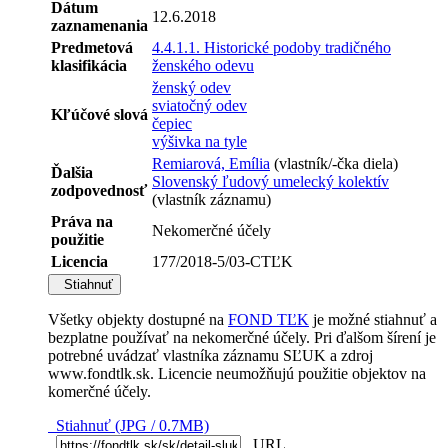
Dátum
12.6.2018
zaznamenania
Predmetová
4.4.1.1. Historické podoby tradičného
klasifikácia
ženského odevu
ženský odev
sviatočný odev
Kľúčové slová
čepiec
výšivka na tyle
Remiarová, Emília
(vlastník/-čka diela)
Ďalšia
Slovenský ľudový umelecký kolektív
zodpovednosť
(vlastník záznamu)
Práva na
Nekomerčné účely
použitie
Licencia
177/2018-5/03-CTĽK
Stiahnuť
Všetky objekty dostupné na
FOND TĽK
je možné stiahnuť a
bezplatne používať na nekomerčné účely. Pri ďalšom šírení je
potrebné uvádzať vlastníka záznamu SĽUK a zdroj
www.fondtlk.sk. Licencie neumožňujú použitie objektov na
komerčné účely.
Stiahnuť (JPG / 0.7MB)
URL