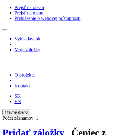
Prejsť na obsah
Prejsť na menu
Prehlásenie o webovej prístupnosti
Vyhľadávanie
Moje záložky
O projekte
Kontakt
SK
EN
Hlavné menu
Počet záznamov: 1
Pridať záložky
Čepiec z