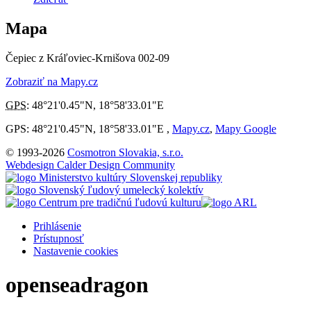
Mapa
Čepiec z Kráľoviec-Krnišova 002-09
Zobraziť na Mapy.cz
GPS
:
48°21'0.45"N
,
18°58'33.01"E
GPS: 48°21'0.45"N, 18°58'33.01"E ,
Mapy.cz
,
Mapy Google
© 1993-2026
Cosmotron Slovakia, s.r.o.
Webdesign Calder Design Community
Prihlásenie
Prístupnosť
Nastavenie cookies
openseadragon