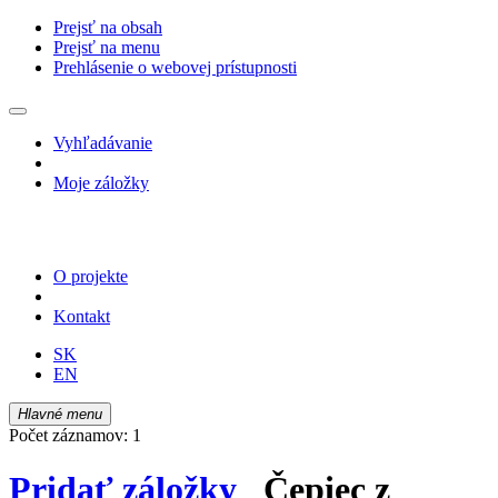
Prejsť na obsah
Prejsť na menu
Prehlásenie o webovej prístupnosti
Vyhľadávanie
Moje záložky
O projekte
Kontakt
SK
EN
Hlavné menu
Počet záznamov: 1
Pridať záložky
Čepiec z