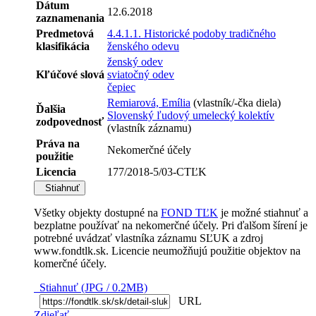
Dátum
12.6.2018
zaznamenania
Predmetová
4.4.1.1. Historické podoby tradičného
klasifikácia
ženského odevu
ženský odev
Kľúčové slová
sviatočný odev
čepiec
Remiarová, Emília
(vlastník/-čka diela)
Ďalšia
Slovenský ľudový umelecký kolektív
zodpovednosť
(vlastník záznamu)
Práva na
Nekomerčné účely
použitie
Licencia
177/2018-5/03-CTĽK
Stiahnuť
Všetky objekty dostupné na
FOND TĽK
je možné stiahnuť a
bezplatne používať na nekomerčné účely. Pri ďalšom šírení je
potrebné uvádzať vlastníka záznamu SĽUK a zdroj
www.fondtlk.sk. Licencie neumožňujú použitie objektov na
komerčné účely.
Stiahnuť (JPG / 0.2MB)
URL
Zdieľať