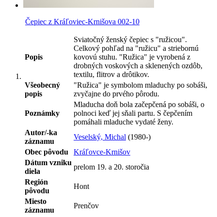
Čepiec z Kráľoviec-Krnišova 002-10
Sviatočný ženský čepiec s "ružicou".
Celkový pohľad na "ružicu" a striebornú
Popis
kovovú stuhu. "Ružica" je vyrobená z
drobných voskových a sklenených ozdôb,
textilu, flitrov a drôtikov.
Všeobecný
"Ružica" je symbolom mladuchy po sobáši,
popis
zvyčajne do prvého pôrodu.
Mladucha doň bola začepčená po sobáši, o
Poznámky
polnoci keď jej sňali partu. S čepčením
pomáhali mladuche vydaté ženy.
Autor/-ka
Veselský, Michal
(1980-)
záznamu
Obec pôvodu
Kráľovce-Krnišov
Dátum vzniku
prelom 19. a 20. storočia
diela
Región
Hont
pôvodu
Miesto
Prenčov
záznamu