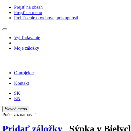
Prejsť na obsah
Prejsť na menu
Prehlásenie o webovej prístupnosti
Vyhľadávanie
Moje záložky
O projekte
Kontakt
SK
EN
Hlavné menu
Počet záznamov: 1
Pridať záložky
Sýpka v Bielych