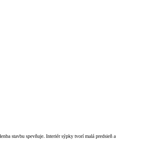
nba stavbu spevňuje. Interiér sýpky tvorí malá predsieň a