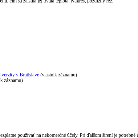
nu, čím sa zaistila jej trvalá teplota. Nákres, pozdĺžny rez.
iverzity v Bratislave
(vlastník záznamu)
ík záznamu)
bezplatne používať na nekomerčné účely. Pri ďalšom šírení je potrebn