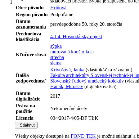
skladovací priestor. Sýpka je zapustená do teré
Obec pôvodu
Hriňová
Región pôvodu
Podpoľanie
Dátum
pravdepodobne 50. roky 20. storočia
zaznamenania
Predmetová
4.1.4. Hospodársky objekt
klasifikácia
sýpka
murovaná konštrukcia
Kľúčové slová
strecha
slama
Krivošová, Janka
(vlastník/-čka záznamu)
Ďalšia
Fakulta architektúry Slovenskej technickej un
zodpovednosť
Slovenský ľudový umelecký kolektív
(vlastn
Hanák, Miroslav
(digitalizoval/-a)
Dátum
2017
digitalizácie
Práva na
Nekomerčné účely
použitie
Licencia
034/2017-4/05-DF TĽK
Stiahnuť
Všetky objekty dostupné na
FOND TĽK
je možné stiahnuť a 