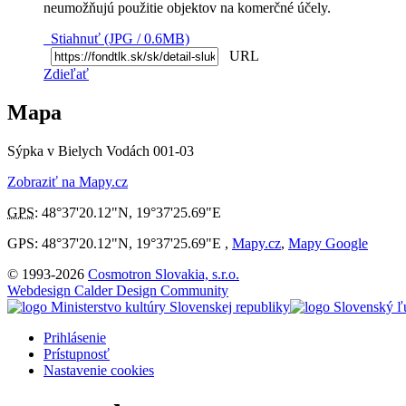
neumožňujú použitie objektov na komerčné účely.
Stiahnuť (JPG / 0.6MB)
URL
Zdieľať
Mapa
Sýpka v Bielych Vodách 001-03
Zobraziť na Mapy.cz
GPS
:
48°37'20.12"N
,
19°37'25.69"E
GPS: 48°37'20.12"N, 19°37'25.69"E ,
Mapy.cz
,
Mapy Google
© 1993-2026
Cosmotron Slovakia, s.r.o.
Webdesign Calder Design Community
Prihlásenie
Prístupnosť
Nastavenie cookies