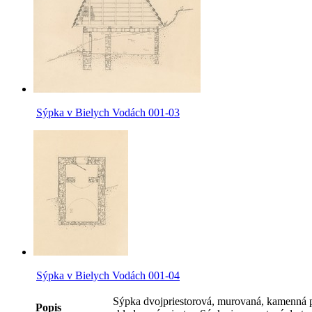
Sýpka v Bielych Vodách 001-03
Sýpka v Bielych Vodách 001-04
Sýpka dvojpriestorová, murovaná, kamenná po
Popis