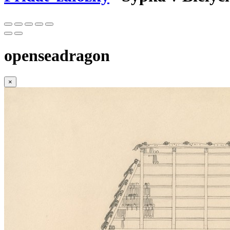
openseadragon
×