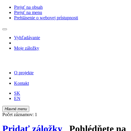
Prejsť na obsah
Prejsť na menu
Prehlásenie o webovej prístupnosti
Vyhľadávanie
Moje záložky
O projekte
Kontakt
SK
EN
Hlavné menu
Počet záznamov: 1
Pridať záložky
Pohlédňete na