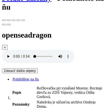
ňu
openseadragon
×
Zobraziť ďalšie objekty
Pohlédňete na ňu
Rečňovačka pri vynášaní Moreny. Recituje
Popis
dievča zo ZDŠ Vajnory, vedúca Otília
Grellová.
Nahrávka je súčasťou archívu Ondreja
Poznámky
Dema.