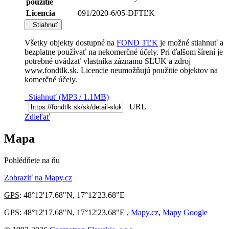
použitie
Licencia
091/2020-6/05-DFTĽK
Stiahnuť
Všetky objekty dostupné na
FOND TĽK
je možné stiahnuť a
bezplatne používať na nekomerčné účely. Pri ďalšom šírení je
potrebné uvádzať vlastníka záznamu SĽUK a zdroj
www.fondtlk.sk. Licencie neumožňujú použitie objektov na
komerčné účely.
Stiahnuť (MP3 / 1.1MB)
URL
Zdieľať
Mapa
Pohlédňete na ňu
Zobraziť na Mapy.cz
GPS
:
48°12'17.68"N
,
17°12'23.68"E
GPS: 48°12'17.68"N, 17°12'23.68"E ,
Mapy.cz
,
Mapy Google