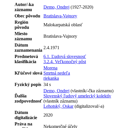
Autor/-ka
Demo, Ondrej
(1927-2020)
záznamu
Obec pôvodu
Bratislava-Vajnory
Región
Malokarpatská oblasť
pôvodu
Miesto
Bratislava-Vajnory
záznamu
Dátum
2.4.1971
zaznamenania
Predmetová
6.1. Ľudová slovesnosť
klasifikácia
3.2.4. Veľkonočný pôst
Morena
Kľúčové slová
Smrtná nedeľa
riekanka
Fyzický popis
34 s
Demo, Ondrej
(vlastník/-čka záznamu)
Ďalšia
Slovenský ľudový umelecký kolektív
zodpovednosť
(vlastník záznamu)
Lehotský, Oskar
(digitalizoval/-a)
Dátum
2020
digitalizácie
Práva na
Nekomerčné účely