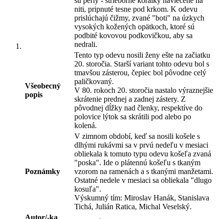
sú perly - strieborné korálky navlečené na
niti, pripnuté tesne pod krkom. K odevu
prislúchajú čižmy, zvané "boti" na úzkych
vysokých kožených opätkoch, ktoré sú
podbité kovovou podkovičkou, aby sa
nedrali.
Tento typ odevu nosili ženy ešte na začiatku
20. storočia. Starší variant tohto odevu bol s
tmavšou zásterou, čepiec bol pôvodne celý
paličkovaný.
Všeobecný
V 80. rokoch 20. storočia nastalo výraznejšie
popis
skrátenie prednej a zadnej zástery. Z
pôvodnej dĺžky nad členky, respektíve do
polovice lýtok sa skrátili pod alebo po
kolená.
V zimnom období, keď sa nosili košele s
dlhými rukávmi sa v prvú nedeľu v mesiaci
obliekala k tomuto typu odevu košeľa zvaná
"poska". Ide o plátennú košeľu s tkaným
Poznámky
vzorom na ramenách a s tkanými manžetami.
Ostatné nedele v mesiaci sa obliekala "dlugo
kosuľa".
Výskumný tím: Miroslav Hanák, Stanislava
Tichá, Julián Ratica, Michal Veselský.
Autor/-ka