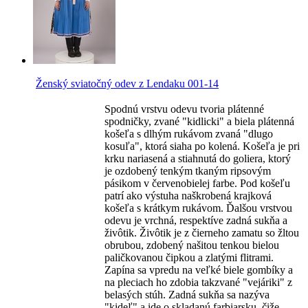
Ženský sviatočný odev z Lendaku 001-14
Spodnú vrstvu odevu tvoria plátenné
spodničky, zvané "kidlicki" a biela plátenná
košeľa s dlhým rukávom zvaná "dlugo
kosuľa", ktorá siaha po kolená. Košeľa je pri
krku nariasená a stiahnutá do goliera, ktorý
je ozdobený tenkým tkaným ripsovým
pásikom v červenobielej farbe. Pod košeľu
patrí ako výstuha naškrobená krajková
košeľa s krátkym rukávom. Ďalšou vrstvou
odevu je vrchná, respektíve zadná sukňa a
živôtik. Živôtik je z čierneho zamatu so žltou
obrubou, zdobený našitou tenkou bielou
paličkovanou čipkou a zlatými flitrami.
Zapína sa vpredu na veľké biele gombíky a
na pleciach ho zdobia takzvané "vejáriki" z
belasých stúh. Zadná sukňa sa nazýva
"kideľ" a ide o skladanú farbiarsku, čiže