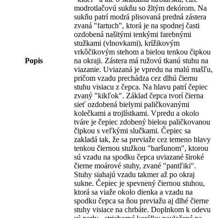
modrotlačovú sukňu so žltým dekórom. Na
sukňu patrí modrá plisovaná predná zástera
zvaná "fartuch", ktorá je na spodnej časti
ozdobená našitými tenkými farebnými
stužkami (vlnovkami), krížikovým
vrkôčikovým stehom a bielou tenkou čipkou
Popis
na okraji. Zástera má ružovú tkanú stuhu na
viazanie. Uviazaná je vpredu na malú mašľu,
pričom vzadu prechádza cez dlhú čiernu
stuhu visiacu z čepca. Na hlavu patrí čepiec
zvaný "kikľok". Základ čepca tvorí čierna
sieť ozdobená bielymi paličkovanými
kolečkami a trojlístkami. Vpredu a okolo
tváre je čepiec zdobený bielou paličkovanou
čipkou s veľkými slučkami. Čepiec sa
zakladá tak, že sa previaže cez temeno hlavy
tenkou čiernou stužkou "baršunom", ktorou
sú vzadu na spodku čepca uviazané široké
čierne moárové stuhy, zvané "pantľiki".
Stuhy siahajú vzadu takmer až po okraj
sukne. Čepiec je spevnený čiernou stuhou,
ktorá sa viaže okolo dienka a vzadu na
spodku čepca sa ňou previažu aj dlhé čierne
stuhy visiace na chrbáte. Doplnkom k odevu