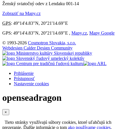
Ženský sviatočný odev z Lendaku 001-14
Zobraziť na Mapy.cz
GPS
:
49°14'4.83"N
,
20°21'14.69"E
GPS: 49°14'4.83"N, 20°21'14.69"E ,
Mapy.cz
,
Mapy Google
© 1993-2026
Cosmotron Slovakia, s.r.o.
Webdesign Calder Design Community
Prihlásenie
Prístupnosť
Nastavenie cookies
openseadragon
×
Tieto stránky využívajú súbory cookies, ktoré uľahčujú ich
prezeranie. Ďalšie informácie o tom
ako používame cookies
.