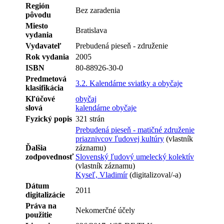
Región
Bez zaradenia
pôvodu
Miesto
Bratislava
vydania
Vydavateľ
Prebudená pieseň - združenie
Rok vydania
2005
ISBN
80-88926-30-0
Predmetová
3.2. Kalendárne sviatky a obyčaje
klasifikácia
Kľúčové
obyčaj
slová
kalendárne obyčaje
Fyzický popis
321 strán
Prebudená pieseň - matičné združenie
priaznivcov ľudovej kultúry
(vlastník
Ďalšia
záznamu)
zodpovednosť
Slovenský ľudový umelecký kolektív
(vlastník záznamu)
Kyseľ, Vladimír
(digitalizoval/-a)
Dátum
2011
digitalizácie
Práva na
Nekomerčné účely
použitie