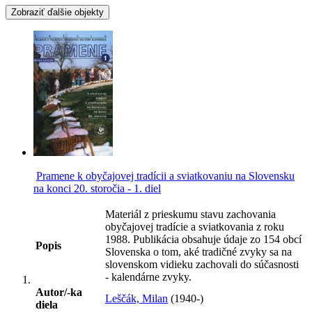
Zobraziť ďalšie objekty
Pramene k obyčajovej tradícii a sviatkovaniu na Slovensku
na konci 20. storočia - 1. diel
Materiál z prieskumu stavu zachovania
obyčajovej tradície a sviatkovania z roku
1988. Publikácia obsahuje údaje zo 154 obcí
Popis
Slovenska o tom, aké tradičné zvyky sa na
slovenskom vidieku zachovali do súčasnosti
- kalendárne zvyky.
Autor/-ka
Leščák, Milan
(1940-)
diela