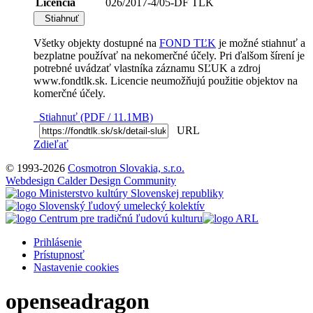
Licencia
026/2017-4/05-DF TLK
Stiahnuť
Všetky objekty dostupné na
FOND TĽK
je možné stiahnuť a
bezplatne používať na nekomerčné účely. Pri ďalšom šírení je
potrebné uvádzať vlastníka záznamu SĽUK a zdroj
www.fondtlk.sk. Licencie neumožňujú použitie objektov na
komerčné účely.
Stiahnuť (PDF / 11.1MB)
URL
Zdieľať
© 1993-2026
Cosmotron Slovakia, s.r.o.
Webdesign Calder Design Community
Prihlásenie
Prístupnosť
Nastavenie cookies
openseadragon