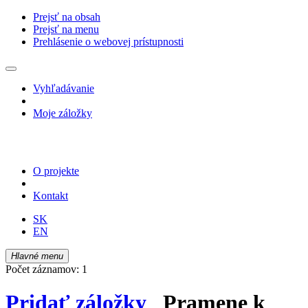
Prejsť na obsah
Prejsť na menu
Prehlásenie o webovej prístupnosti
Vyhľadávanie
Moje záložky
O projekte
Kontakt
SK
EN
Hlavné menu
Počet záznamov: 1
Pridať záložky
Pramene k