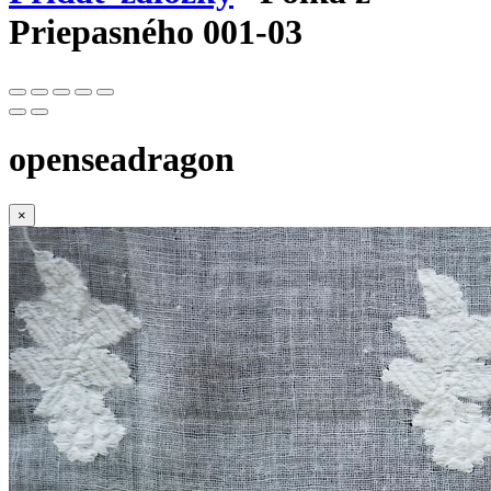
Priepasného 001-03
openseadragon
×