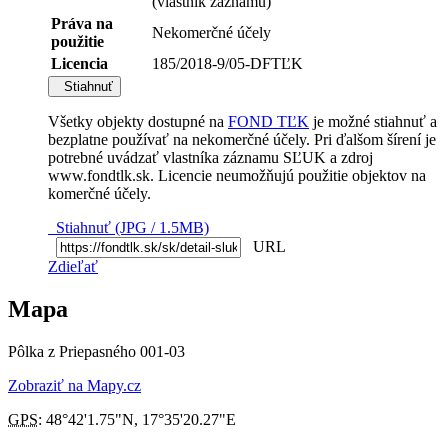
(vlastník záznamu)
Práva na
Nekomerčné účely
použitie
Licencia
185/2018-9/05-DFTĽK
Stiahnuť
Všetky objekty dostupné na
FOND TĽK
je možné stiahnuť a
bezplatne používať na nekomerčné účely. Pri ďalšom šírení je
potrebné uvádzať vlastníka záznamu SĽUK a zdroj
www.fondtlk.sk. Licencie neumožňujú použitie objektov na
komerčné účely.
Stiahnuť (JPG / 1.5MB)
URL
Zdieľať
Mapa
Pôlka z Priepasného 001-03
Zobraziť na Mapy.cz
GPS
:
48°42'1.75"N
,
17°35'20.27"E