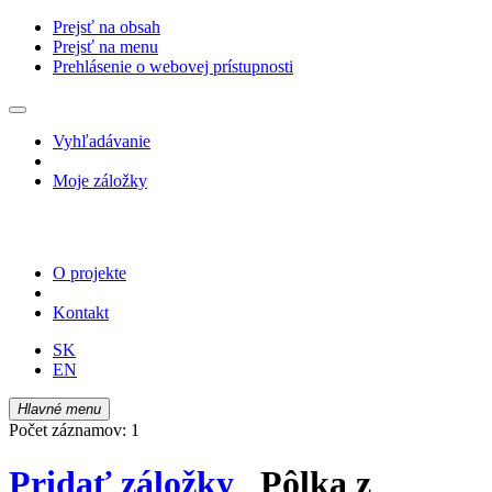
Prejsť na obsah
Prejsť na menu
Prehlásenie o webovej prístupnosti
Vyhľadávanie
Moje záložky
O projekte
Kontakt
SK
EN
Hlavné menu
Počet záznamov: 1
Pridať záložky
Pôlka z