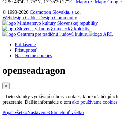
GPS: 48°42'1.75"N, 17°35'20.27"E ,
Mapy.cz
,
Mapy Google
© 1993-2026
Cosmotron Slovakia, s.r.o.
Webdesign Calder Design Community
Prihlásenie
Prístupnosť
Nastavenie cookies
openseadragon
×
Tieto stránky využívajú súbory cookies, ktoré uľahčujú ich
prezeranie. Ďalšie informácie o tom
ako používame cookies
.
Prijať všetko
Nastavenie
Odmietnuť všetko