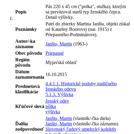
Pás 220 x 45 cm ("polka", stužka), ktorým
Popis
sa preväzoval starší typ ženského čepca.
Detail výšivky.
Patrí do zbierky Martina Janšta, objekt získal
Poznámky
od Kataríny Boorovej (nar. 1915) z
Priepasného-Podminárovej.
Autor/-ka
Janšto, Martin
(1963-)
záznamu
Obec pôvodu
Priepasné
Región
Myjavská oblasť
pôvodu
Dátum
16.10.2015
zaznamenania
4.4.1.1. Historické podoby tradičného
Predmetová
ženského odevu
klasifikácia
5.1.3. Výšivka
ženský odev
Kľúčové slová
pôlka
výšivka
Janšto, Martin
(vlastník/-čka diela)
Ďalšia
Janšto, Martin
(vlastník/-čka záznamu)
zodpovednosť
Slovenský ľudový umelecký kolektív