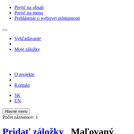
Prejsť na obsah
Prejsť na menu
Prehlásenie o webovej prístupnosti
Vyhľadávanie
Moje záložky
O projekte
Kontakt
SK
EN
Hlavné menu
Počet záznamov: 1
Pridať záložky
Maľovaný