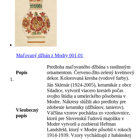
Maľovaný džbán z Modry 001-01
Predloha maľovaného džbána s rastlinným
Popis
ornamentom. Červeno-žlto-zelený kvetinový
dekor. Kolorovaná kresba (vodové farby).
Ján Sklenár (1924-2005), keramikár z obce
Siladice, vytvoril viacero kresieb počas
svojho štúdia a umeleckého pôsobenia v
Modre. Nákresy slúžili ako predlohy pre
zdobenie keramiky (džbánov, tanierov).
Všeobecný
Väčšina vzorov pochádza zo vzorkovnice,
popis
ktorú pre Slovenskú ľudovú majoliku v
Modre vytvoril a zozbieral Heřman
Landsfeld, ktorý v Modre pôsobil v rokoch
1914-1939. Vzory vychádzajú z habánskej