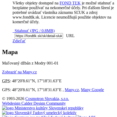
Všetky objekty dostupné na
FOND TĽK
je možné stiahnuť a
bezplatne používať na nekomerčné účely. Pri ďalšom šírení je
potrebné uvádzať vlastníka záznamu SĽUK a zdroj
www.fondtlk.sk. Licencie neumožňujú použitie objektov na
komerčné účely.
Stiahnuť (JPG / 0.8MB)
URL
Zdieľať
Mapa
Maľovaný džbán z Modry 001-01
Zobraziť na Mapy.cz
GPS
:
48°20'8.61"N
,
17°18'31.63"E
GPS: 48°20'8.61"N, 17°18'31.63"E ,
Mapy.cz
,
Mapy Google
© 1993-2026
Cosmotron Slovakia, s.r.o.
Webdesign Calder Design Community