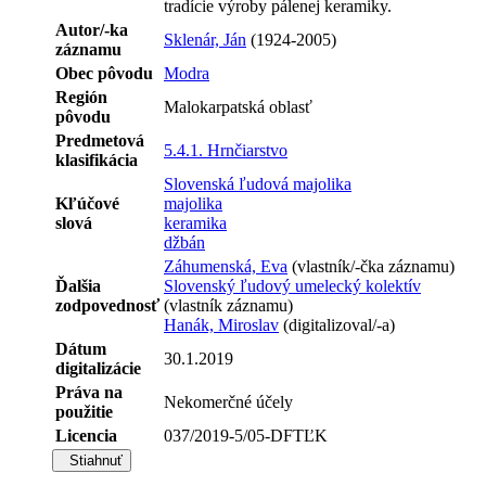
tradície výroby pálenej keramiky.
Autor/-ka
Sklenár, Ján
(1924-2005)
záznamu
Obec pôvodu
Modra
Región
Malokarpatská oblasť
pôvodu
Predmetová
5.4.1. Hrnčiarstvo
klasifikácia
Slovenská ľudová majolika
Kľúčové
majolika
slová
keramika
džbán
Záhumenská, Eva
(vlastník/-čka záznamu)
Ďalšia
Slovenský ľudový umelecký kolektív
zodpovednosť
(vlastník záznamu)
Hanák, Miroslav
(digitalizoval/-a)
Dátum
30.1.2019
digitalizácie
Práva na
Nekomerčné účely
použitie
Licencia
037/2019-5/05-DFTĽK
Stiahnuť