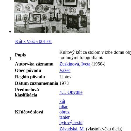
Kút z Važca 001-01
Kultový kút za stolom v izbe domu ob
Popis
rodinnými fotografiami.
Autor/-ka záznamu
Zuskinová, Iveta
(1950-)
Obec pôvodu
Važec
Región pôvodu
Liptov
Dátum zaznamenania
1978
Predmetová
4.1. Obydlie
klasifikácia
kút
oltár
Kľúčové slová
obraz
tanier
bytový textil
Závadská, M.
(vlastník/-čka diela)