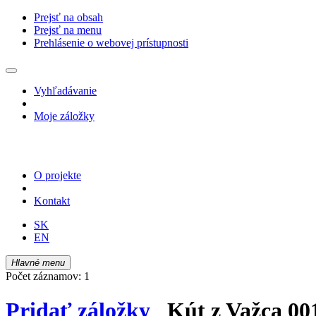
Prejsť na obsah
Prejsť na menu
Prehlásenie o webovej prístupnosti
Vyhľadávanie
Moje záložky
O projekte
Kontakt
SK
EN
Hlavné menu
Počet záznamov: 1
Pridať záložky
Kút z Važca 00