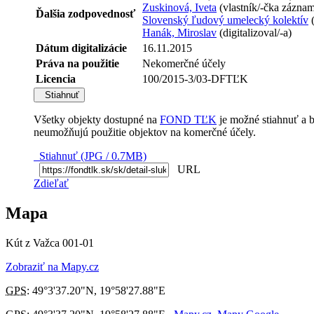
Zuskinová, Iveta
(vlastník/-čka zázna
Ďalšia zodpovednosť
Slovenský ľudový umelecký kolektív
(
Hanák, Miroslav
(digitalizoval/-a)
Dátum digitalizácie
16.11.2015
Práva na použitie
Nekomerčné účely
Licencia
100/2015-3/03-DFTĽK
Stiahnuť
Všetky objekty dostupné na
FOND TĽK
je možné stiahnuť a 
neumožňujú použitie objektov na komerčné účely.
Stiahnuť (JPG / 0.7MB)
URL
Zdieľať
Mapa
Kút z Važca 001-01
Zobraziť na Mapy.cz
GPS
:
49°3'37.20"N
,
19°58'27.88"E