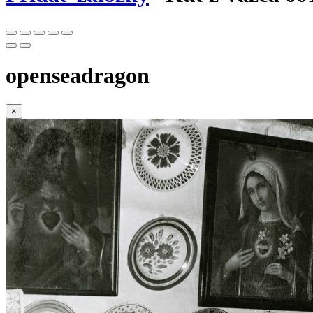
openseadragon
×