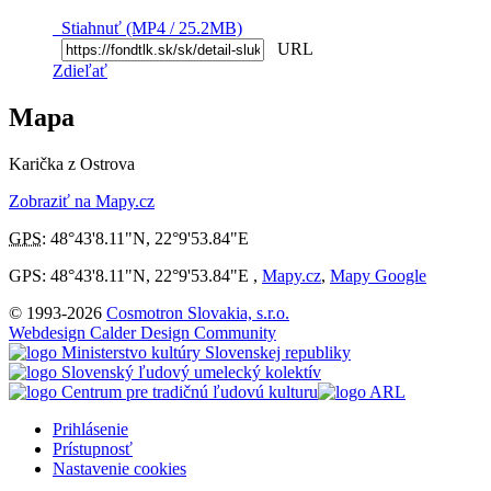
Stiahnuť (MP4 / 25.2MB)
URL
Zdieľať
Mapa
Karička z Ostrova
Zobraziť na Mapy.cz
GPS
:
48°43'8.11"N
,
22°9'53.84"E
GPS: 48°43'8.11"N, 22°9'53.84"E ,
Mapy.cz
,
Mapy Google
© 1993-2026
Cosmotron Slovakia, s.r.o.
Webdesign Calder Design Community
Prihlásenie
Prístupnosť
Nastavenie cookies