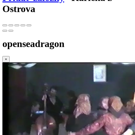
Ostrova
openseadragon
×