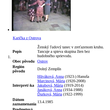
Karička z Ostrova
Ženský ľudový tanec v zreťazenom kruhu.
Popis
Tancuje a spieva skupina žien bez
hudobného sprievodu.
Obec pôvodu
Ostrov
Región
Dolný Zemplín
pôvodu
Hliváková, Anna
(1923-) Hanuša
Marcinová, Mária
(1920-2008)
Interpret/-ka
Jakubová, Mária
(1919-2014)
Janáková, Anna
(1934-1988)
Ďurková, Mária
(1922-1999)
Dátum
13.4.1985
zaznamenania
Predmetová