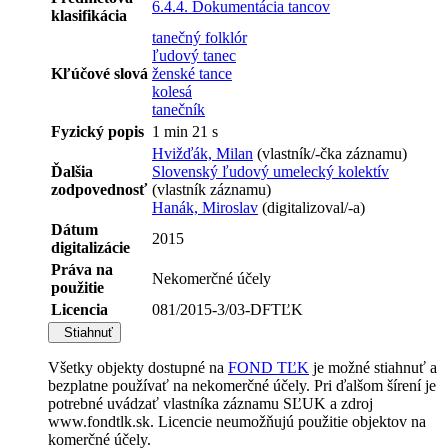
6.4.4. Dokumentácia tancov
klasifikácia
tanečný folklór
ľudový tanec
Kľúčové slová
ženské tance
kolesá
tanečník
Fyzický popis
1 min 21 s
Hvižďák, Milan
(vlastník/-čka záznamu)
Ďalšia
Slovenský ľudový umelecký kolektív
zodpovednosť
(vlastník záznamu)
Hanák, Miroslav
(digitalizoval/-a)
Dátum
2015
digitalizácie
Práva na
Nekomerčné účely
použitie
Licencia
081/2015-3/03-DFTĽK
Stiahnuť
Všetky objekty dostupné na
FOND TĽK
je možné stiahnuť a
bezplatne používať na nekomerčné účely. Pri ďalšom šírení je
potrebné uvádzať vlastníka záznamu SĽUK a zdroj
www.fondtlk.sk. Licencie neumožňujú použitie objektov na
komerčné účely.