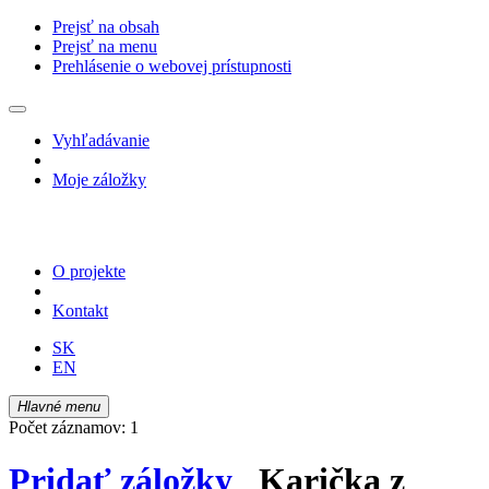
Prejsť na obsah
Prejsť na menu
Prehlásenie o webovej prístupnosti
Vyhľadávanie
Moje záložky
O projekte
Kontakt
SK
EN
Hlavné menu
Počet záznamov: 1
Pridať záložky
Karička z