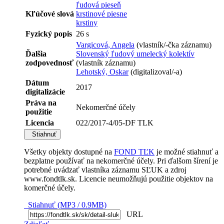
ľudová pieseň
Kľúčové slová
krstinové piesne
krstiny
Fyzický popis
26 s
Vargicová, Angela
(vlastník/-čka záznamu)
Ďalšia
Slovenský ľudový umelecký kolektív
zodpovednosť
(vlastník záznamu)
Lehotský, Oskar
(digitalizoval/-a)
Dátum
2017
digitalizácie
Práva na
Nekomerčné účely
použitie
Licencia
022/2017-4/05-DF TLK
Stiahnuť
Všetky objekty dostupné na
FOND TĽK
je možné stiahnuť a
bezplatne používať na nekomerčné účely. Pri ďalšom šírení je
potrebné uvádzať vlastníka záznamu SĽUK a zdroj
www.fondtlk.sk. Licencie neumožňujú použitie objektov na
komerčné účely.
Stiahnuť (MP3 / 0.9MB)
URL