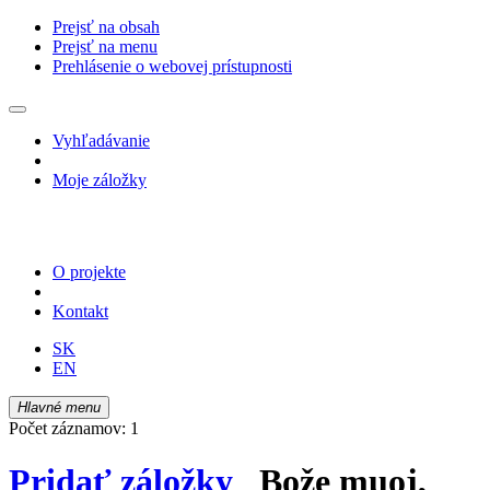
Prejsť na obsah
Prejsť na menu
Prehlásenie o webovej prístupnosti
Vyhľadávanie
Moje záložky
O projekte
Kontakt
SK
EN
Hlavné menu
Počet záznamov: 1
Pridať záložky
Bože muoj,