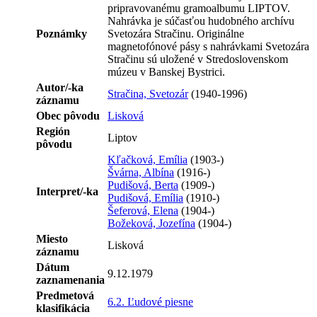
pripravovanému gramoalbumu LIPTOV.
Nahrávka je súčasťou hudobného archívu
Poznámky
Svetozára Stračinu. Originálne
magnetofónové pásy s nahrávkami Svetozára
Stračinu sú uložené v Stredoslovenskom
múzeu v Banskej Bystrici.
Autor/-ka
Stračina, Svetozár
(1940-1996)
záznamu
Obec pôvodu
Lisková
Región
Liptov
pôvodu
Kľačková, Emília
(1903-)
Švárna, Albína
(1916-)
Pudišová, Berta
(1909-)
Interpret/-ka
Pudišová, Emília
(1910-)
Šeferová, Elena
(1904-)
Božeková, Jozefína
(1904-)
Miesto
Lisková
záznamu
Dátum
9.12.1979
zaznamenania
Predmetová
6.2. Ľudové piesne
klasifikácia