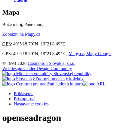
Zdieľať
Mapa
Bože muoj, Paňe muoj
Zobraziť na Mapy.cz
GPS
:
49°5'18.70"N
,
19°21'8.49"E
GPS: 49°5'18.70"N, 19°21'8.49"E ,
Mapy.cz
,
Mapy Google
© 1993-2026
Cosmotron Slovakia, s.r.o.
Webdesign Calder Design Community
Prihlásenie
Prístupnosť
Nastavenie cookies
openseadragon