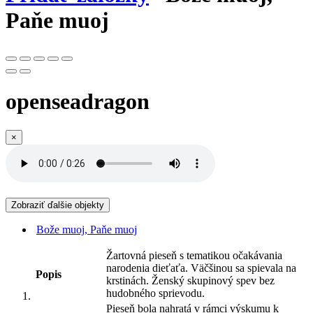
Paňe muoj
openseadragon
×
Zobraziť ďalšie objekty
Bože muoj, Paňe muoj
Žartovná pieseň s tematikou očakávania
narodenia dieťaťa. Väčšinou sa spievala na
Popis
krstinách. Ženský skupinový spev bez
hudobného sprievodu.
Pieseň bola nahratá v rámci výskumu k