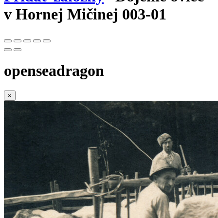
v Hornej Mičinej 003-01
openseadragon
×