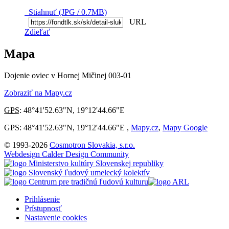
Stiahnuť (JPG / 0.7MB)
URL
Zdieľať
Mapa
Dojenie oviec v Hornej Mičinej 003-01
Zobraziť na Mapy.cz
GPS
:
48°41'52.63"N
,
19°12'44.66"E
GPS: 48°41'52.63"N, 19°12'44.66"E ,
Mapy.cz
,
Mapy Google
© 1993-2026
Cosmotron Slovakia, s.r.o.
Webdesign Calder Design Community
Prihlásenie
Prístupnosť
Nastavenie cookies