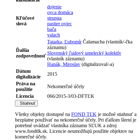
dojenie
ovca domáca
Kľúčové
strunga
slová
pastier oviec
bača
valach
Tatarka, Ľubomír
Čalamacha (vlastník/-čka
záznamu)
Ďalšia
Slovenský ľudový umelecký kolektív
zodpovednosť
(vlastník záznamu)
Hanák, Miroslav
(digitalizoval/-a)
Dátum
2015
digitalizácie
Práva na
Nekomerčné účely
použitie
Licencia
066/2015-3/03-DFTĽK
Stiahnuť
Všetky objekty dostupné na
FOND TĽK
je možné stiahnuť a
bezplatne používať na nekomerčné účely. Pri ďalšom šírení je
potrebné uvádzať vlastníka záznamu SĽUK a zdroj
www.fondtlk.sk. Licencie neumožňujú použitie objektov na
komerčné účely.