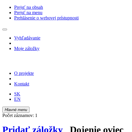
Prejsť na obsah
Prejsť na menu
Prehlásenie o webovej prístupnosti
Vyhľadávanie
Moje záložky
O projekte
Kontakt
SK
EN
Hlavné menu
Počet záznamov: 1
Pridať záložky
Dojenie oviec