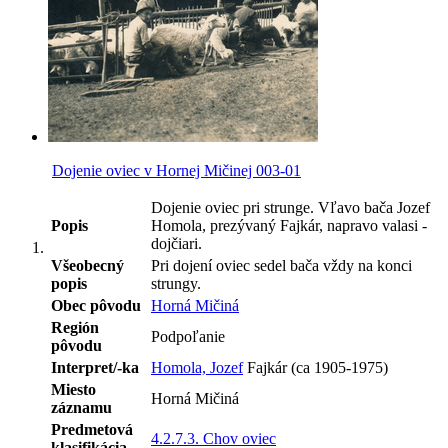
Dojenie oviec v Hornej Mičinej 003-01
Dojenie oviec pri strunge. Vľavo bača Jozef
Popis
Homola, prezývaný Fajkár, napravo valasi -
dojčiari.
Všeobecný
Pri dojení oviec sedel bača vždy na konci
popis
strungy.
Obec pôvodu
Horná Mičiná
Región
Podpoľanie
pôvodu
Interpret/-ka
Homola, Jozef
Fajkár (ca 1905-1975)
Miesto
Horná Mičiná
záznamu
Predmetová
4.2.7.3. Chov oviec
klasifikácia