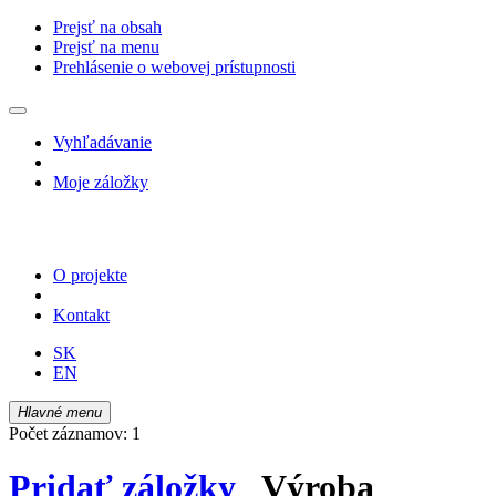
Prejsť na obsah
Prejsť na menu
Prehlásenie o webovej prístupnosti
Vyhľadávanie
Moje záložky
O projekte
Kontakt
SK
EN
Hlavné menu
Počet záznamov: 1
Pridať záložky
Výroba