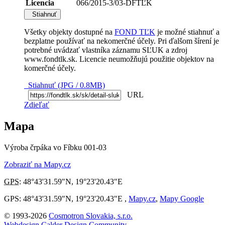
Licencia
066/2015-3/03-DFTĽK
Stiahnuť
Všetky objekty dostupné na
FOND TĽK
je možné stiahnuť a
bezplatne používať na nekomerčné účely. Pri ďalšom šírení je
potrebné uvádzať vlastníka záznamu SĽUK a zdroj
www.fondtlk.sk. Licencie neumožňujú použitie objektov na
komerčné účely.
Stiahnuť (JPG / 0.8MB)
URL
Zdieľať
Mapa
Výroba črpáka vo Fíbku 001-03
Zobraziť na Mapy.cz
GPS
:
48°43'31.59"N
,
19°23'20.43"E
GPS: 48°43'31.59"N, 19°23'20.43"E ,
Mapy.cz
,
Mapy Google
© 1993-2026
Cosmotron Slovakia, s.r.o.
Webdesign Calder Design Community