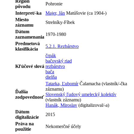
Región
Pohronie
pôvodu
Interpret/-ka
Majer, Ján
Matúšovie (ca 1904-)
Miesto
Strelníky-Fíbek
záznamu
Dátum
1970-1980
zaznamenania
Predmetová
5.2.1. Rezbárstvo
klasifikácia
črpák
bačovský riad
Kľúčové slová
rezbárstvo
bača
dielňa
Tatarka, Ľubomír
Čalamacha (vlastník/-čka
záznamu)
Ďalšia
Slovenský ľudový umelecký kolektív
zodpovednosť
(vlastník záznamu)
Hanák, Miroslav
(digitalizoval/-a)
Dátum
2015
digitalizácie
Práva na
Nekomerčné účely
použitie