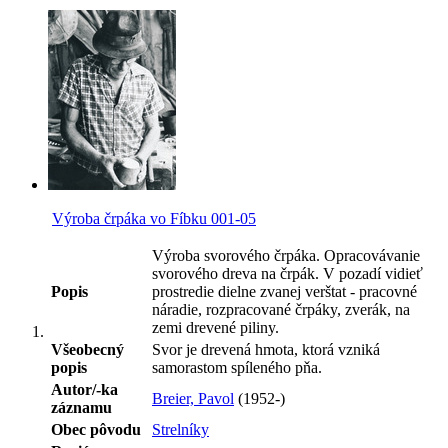
Výroba črpáka vo Fíbku 001-05
Výroba svorového črpáka. Opracovávanie
svorového dreva na črpák. V pozadí vidieť
Popis
prostredie dielne zvanej verštat - pracovné
náradie, rozpracované črpáky, zverák, na
zemi drevené piliny.
Všeobecný
Svor je drevená hmota, ktorá vzniká
popis
samorastom spíleného pňa.
Autor/-ka
Breier, Pavol
(1952-)
záznamu
Obec pôvodu
Strelníky