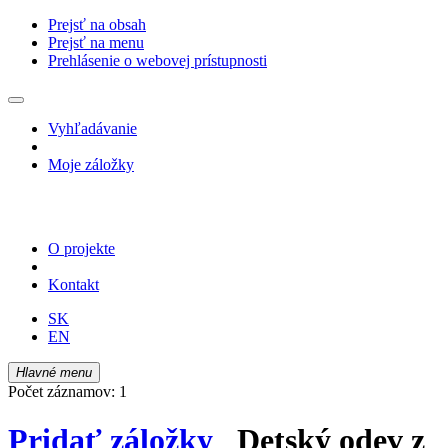
Prejsť na obsah
Prejsť na menu
Prehlásenie o webovej prístupnosti
Vyhľadávanie
Moje záložky
O projekte
Kontakt
SK
EN
Hlavné menu
Počet záznamov: 1
Pridať záložky
Detský odev z