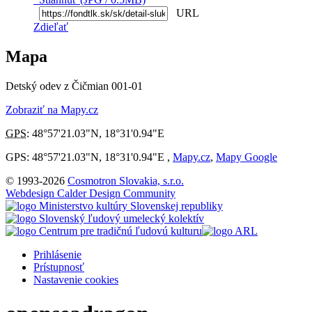
URL
Zdieľať
Mapa
Detský odev z Čičmian 001-01
Zobraziť na Mapy.cz
GPS
:
48°57'21.03"N
,
18°31'0.94"E
GPS: 48°57'21.03"N, 18°31'0.94"E ,
Mapy.cz
,
Mapy Google
© 1993-2026
Cosmotron Slovakia, s.r.o.
Webdesign Calder Design Community
Prihlásenie
Prístupnosť
Nastavenie cookies