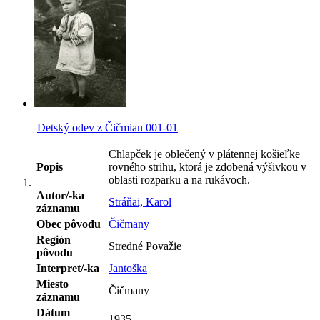
Detský odev z Čičmian 001-01
Chlapček je oblečený v plátennej košieľke
Popis
rovného strihu, ktorá je zdobená výšivkou v
oblasti rozparku a na rukávoch.
Autor/-ka
Stráňai, Karol
záznamu
Obec pôvodu
Čičmany
Región
Stredné Považie
pôvodu
Interpret/-ka
Jantoška
Miesto
Čičmany
záznamu
Dátum
1935