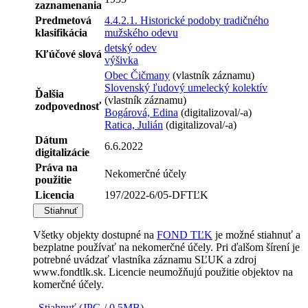
zaznamenania
Predmetová
4.4.2.1. Historické podoby tradičného
klasifikácia
mužského odevu
detský odev
Kľúčové slová
výšivka
Obec Čičmany
(vlastník záznamu)
Slovenský ľudový umelecký kolektív
Ďalšia
(vlastník záznamu)
zodpovednosť
Bogárová, Edina
(digitalizoval/-a)
Ratica, Julián
(digitalizoval/-a)
Dátum
6.6.2022
digitalizácie
Práva na
Nekomerčné účely
použitie
Licencia
197/2022-6/05-DFTĽK
Stiahnuť
Všetky objekty dostupné na
FOND TĽK
je možné stiahnuť a
bezplatne používať na nekomerčné účely. Pri ďalšom šírení je
potrebné uvádzať vlastníka záznamu SĽUK a zdroj
www.fondtlk.sk. Licencie neumožňujú použitie objektov na
komerčné účely.
Stiahnuť (JPG / 0.5MB)