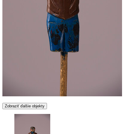
Zobraziť ďalšie objekty