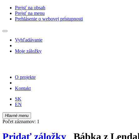
Prejsť na obsah
Prejsť na menu
Prehlásenie o webovej prístupnosti
Vyhľadávanie
Moje záložky
O projekte
Kontakt
SK
EN
Hlavné menu
Počet záznamov: 1
Pridať záložky
Bábka z Lendak