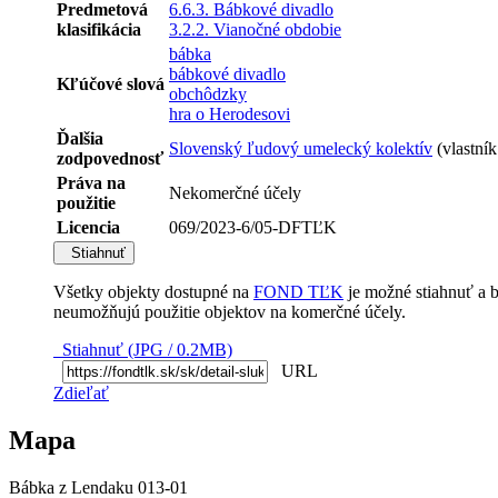
Predmetová
6.6.3. Bábkové divadlo
klasifikácia
3.2.2. Vianočné obdobie
bábka
bábkové divadlo
Kľúčové slová
obchôdzky
hra o Herodesovi
Ďalšia
Slovenský ľudový umelecký kolektív
(vlastní
zodpovednosť
Práva na
Nekomerčné účely
použitie
Licencia
069/2023-6/05-DFTĽK
Stiahnuť
Všetky objekty dostupné na
FOND TĽK
je možné stiahnuť a 
neumožňujú použitie objektov na komerčné účely.
Stiahnuť (JPG / 0.2MB)
URL
Zdieľať
Mapa
Bábka z Lendaku 013-01