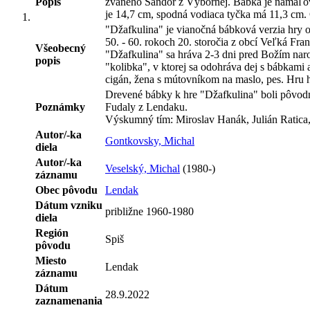
Popis
zvaného Šándor z Výbornej. Bábka je namaľova
je 14,7 cm, spodná vodiaca tyčka má 11,3 cm.
"Džafkulina" je vianočná bábková verzia hry 
50. - 60. rokoch 20. storočia z obcí Veľká F
Všeobecný
"Džafkulina" sa hráva 2-3 dni pred Božím nar
popis
"kolibka", v ktorej sa odohráva dej s bábkami a
cigán, žena s mútovníkom na maslo, pes. Hru h
Drevené bábky k hre "Džafkulina" boli pôvodne
Poznámky
Fudaly z Lendaku.
Výskumný tím: Miroslav Hanák, Julián Ratica,
Autor/-ka
Gontkovsky, Michal
diela
Autor/-ka
Veselský, Michal
(1980-)
záznamu
Obec pôvodu
Lendak
Dátum vzniku
približne 1960-1980
diela
Región
Spiš
pôvodu
Miesto
Lendak
záznamu
Dátum
28.9.2022
zaznamenania