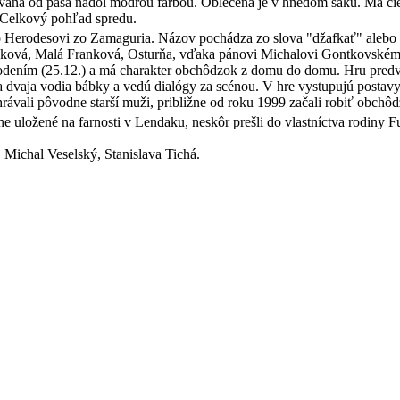
ná od pása nadol modrou farbou. Oblečená je v hnedom saku. Má čiern
 Celkový pohľad spredu.
o Herodesovi zo Zamaguria. Názov pochádza zo slova "džafkať" alebo 
ranková, Malá Franková, Osturňa, vďaka pánovi Michalovi Gontkovskému
odením (25.12.) a má charakter obchôdzok z domu do domu. Hru predvád
 dvaja vodia bábky a vedú dialógy za scénou. V hre vystupujú postavy: anj
rávali pôvodne starší muži, približne od roku 1999 začali robiť obchôd
 uložené na farnosti v Lendaku, neskôr prešli do vlastníctva rodiny 
 Michal Veselský, Stanislava Tichá.