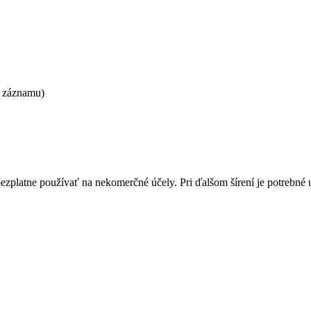
k záznamu)
bezplatne používať na nekomerčné účely. Pri ďalšom šírení je potrebn