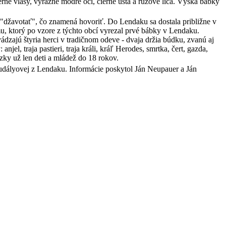
e vlasy, výrazné modré oči, čierne ústa a ružové líca. Výška bábky
"džavotať", čo znamená hovoriť. Do Lendaku sa dostala približne v
, ktorý po vzore z týchto obcí vyrezal prvé bábky v Lendaku.
zajú štyria herci v tradičnom odeve - dvaja držia búdku, zvanú aj
el, traja pastieri, traja králi, kráľ Herodes, smrtka, čert, gazda,
zky už len deti a mládež do 18 rokov.
Fudályovej z Lendaku. Informácie poskytol Ján Neupauer a Ján