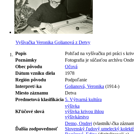
Vyšívačka Veronika Golianová z Detvy
Popis
Pohľad na vyšívačku pri práci s kriv
Poznámky
Fotografia je súčasťou archívu Ond
Obec pôvodu
Očová
Dátum vzniku diela
1978
Región pôvodu
Podpoľanie
Interpret/-ka
Golianová, Veronika
(1914-)
Miesto záznamu
Detva
Predmetová klasifikácia
5. Výtvarná kultúra
výšivka
Kľúčové slová
výšivka krivou ihlou
výšivkárstvo
Demo, Ondrej
(vlastník/-čka zázna
Ďalšia zodpovednosť
Slovenský ľudový umelecký kolektí