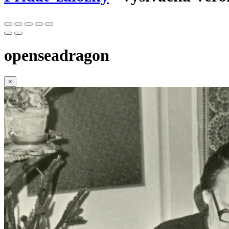
openseadragon
×