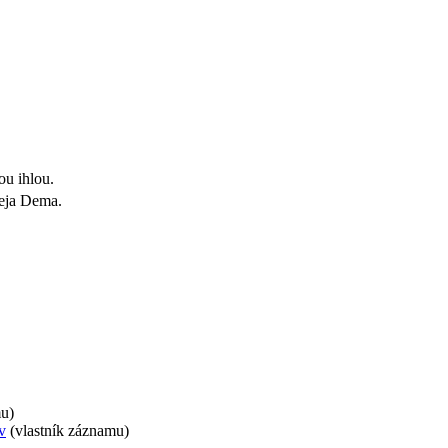
ou ihlou.
reja Dema.
mu)
v
(vlastník záznamu)