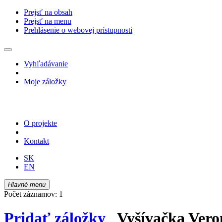
Prejsť na obsah
Prejsť na menu
Prehlásenie o webovej prístupnosti
Vyhľadávanie
Moje záložky
O projekte
Kontakt
SK
EN
Hlavné menu
Počet záznamov: 1
Pridať záložky
Vyšívačka Veron