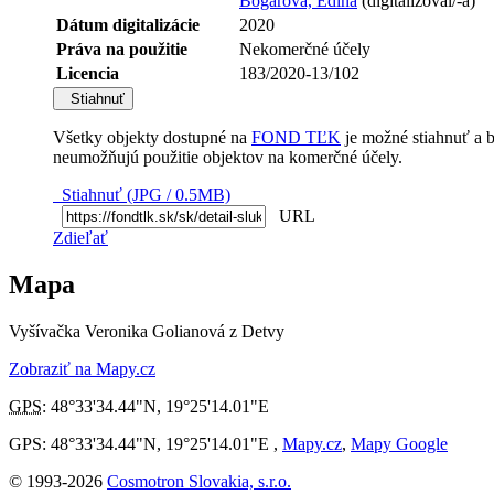
Bogárová, Edina
(digitalizoval/-a)
Dátum digitalizácie
2020
Práva na použitie
Nekomerčné účely
Licencia
183/2020-13/102
Stiahnuť
Všetky objekty dostupné na
FOND TĽK
je možné stiahnuť a 
neumožňujú použitie objektov na komerčné účely.
Stiahnuť (JPG / 0.5MB)
URL
Zdieľať
Mapa
Vyšívačka Veronika Golianová z Detvy
Zobraziť na Mapy.cz
GPS
:
48°33'34.44"N
,
19°25'14.01"E
GPS: 48°33'34.44"N, 19°25'14.01"E ,
Mapy.cz
,
Mapy Google
© 1993-2026
Cosmotron Slovakia, s.r.o.