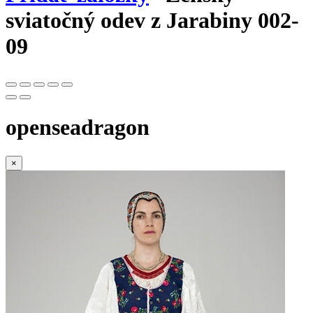
sviatočný odev z Jarabiny 002-
09
openseadragon
×