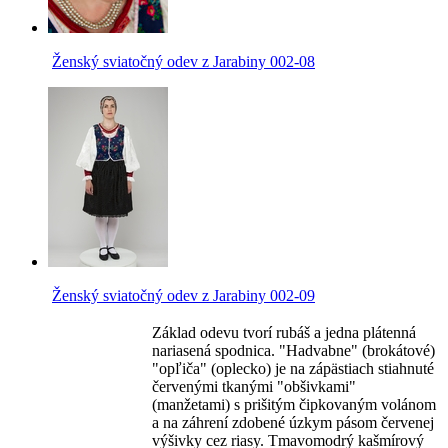
Ženský sviatočný odev z Jarabiny 002-08
Ženský sviatočný odev z Jarabiny 002-09
Základ odevu tvorí rubáš a jedna plátenná
nariasená spodnica. "Hadvabne" (brokátové)
"opľiča" (oplecko) je na zápästiach stiahnuté
červenými tkanými "obšivkami"
(manžetami) s prišitým čipkovaným volánom
a na záhrení zdobené úzkym pásom červenej
výšivky cez riasy. Tmavomodrý kašmírový