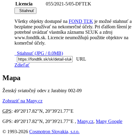
Licencia
055/2021-5/05-DFTĽK
Stiahnuť
Všetky objekty dostupné na
FOND TĽK
je možné stiahnuť a
bezplatne používať na nekomerčné účely. Pri ďalšom šírení je
potrebné uvádzať vlastníka záznamu SĽUK a zdroj
www.fondtlk.sk. Licencie neumožňujú použitie objektov na
komerčné účely.
Stiahnuť (JPG / 0.0MB)
URL
Zdieľať
Mapa
Ženský sviatočný odev z Jarabiny 002-09
Zobraziť na Mapy.cz
GPS
:
49°20'17.82"N
,
20°39'21.77"E
GPS: 49°20'17.82"N, 20°39'21.77"E ,
Mapy.cz
,
Mapy Google
© 1993-2026
Cosmotron Slovakia, s.r.o.