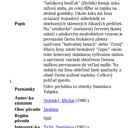
"šafolkovij brušľak" (živôtik) lemuje úzka
ružová stuha, po celej dĺžke sa zapína na
drobné gombíky. Okolo krku má žena
uviazaný trojradový náhrdelník zo
Popis
strieborných sklenených fúkaných perličiek.
Na "smuhavke" (nariasenej červenej tkanej
sukni) s pásikovým modrobielym vzorom je
previazaná čierna brokátová zástera
nazývaná "hadvabnij fartuch" alebo "čornij".
Hlavu ženy zdobí brokátový "čepec" okolo
tváre lemovaný skladanou vyšívanou stuhou
a upevnený viackrát obtočenou čiernou
stužkou previazanou do veľkej mašle. Na
nohách má žena oblečené biele pančuchy a
obuté čierne kožené topánky. Celkový
pohľad spredu.
Odev pochádza zo zbierky Stanislava
Poznámky
Talapku.
Autor/-ka
Veselský, Michal
(1980-)
záznamu
Obec pôvodu
Jarabina
Región
Spiš
pôvodu
Interpret/-ka
Tichá, Stanislava
(1982-)