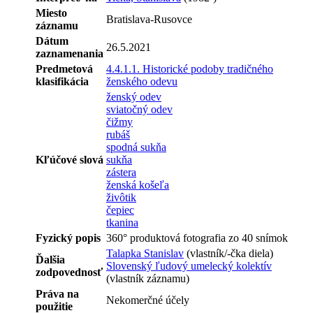
Miesto
Bratislava-Rusovce
záznamu
Dátum
26.5.2021
zaznamenania
Predmetová
4.4.1.1. Historické podoby tradičného
klasifikácia
ženského odevu
ženský odev
sviatočný odev
čižmy
rubáš
spodná sukňa
Kľúčové slová
sukňa
zástera
ženská košeľa
živôtik
čepiec
tkanina
Fyzický popis
360° produktová fotografia zo 40 snímok
Talapka Stanislav
(vlastník/-čka diela)
Ďalšia
Slovenský ľudový umelecký kolektív
zodpovednosť
(vlastník záznamu)
Práva na
Nekomerčné účely
použitie