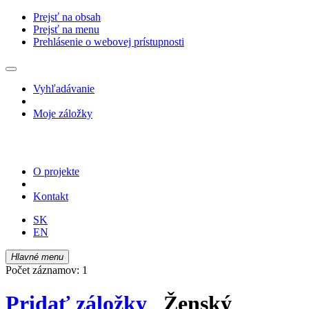
Prejsť na obsah
Prejsť na menu
Prehlásenie o webovej prístupnosti
Vyhľadávanie
Moje záložky
O projekte
Kontakt
SK
EN
Hlavné menu
Počet záznamov: 1
Pridať záložky
Ženský