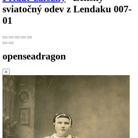
sviatočný odev z Lendaku 007-
01
openseadragon
×