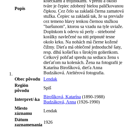
kolečkami a trojlístkami. Vpredu a okolo
tváre je čepiec zdobený bielou paličkovanou
Popis
čipkou. Cez čelo sa zakladá čierna zamatová
stužka. Čepiec sa zakladá tak, že sa previaže
cez temeno hlavy tenkou čiernou stužkou
"baršunom", ktorou sa vzadu na tyle uviaže.
Doplnkom k odevu sú perly - strieborné
korálky navlečené na niti pripnuté tesne
okolo krku. Na nohách má čierne kožené
čižmy. Dieťa má oblečené jednoduché šaty,
resp. dlhú košieľku s širokým golierikom.
Celkový pohľad spredu na sediacu ženu s
dieťaťom na kolenách. Žena na fotografii je
Katarína Birošíková, dieťa Anna
Budzáková. Ateliérová fotografia.
Obec pôvodu
Lendak
Región
Spiš
pôvodu
Birošíková, Katarína
(1890-1988)
Interpret/-ka
Budzáková, Anna
(1926-1990)
Miesto
Lendak
záznamu
Dátum
1926
zaznamenania