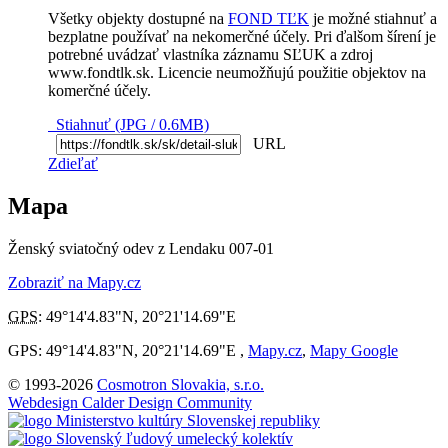
Všetky objekty dostupné na
FOND TĽK
je možné stiahnuť a
bezplatne používať na nekomerčné účely. Pri ďalšom šírení je
potrebné uvádzať vlastníka záznamu SĽUK a zdroj
www.fondtlk.sk. Licencie neumožňujú použitie objektov na
komerčné účely.
Stiahnuť (JPG / 0.6MB)
URL
Zdieľať
Mapa
Ženský sviatočný odev z Lendaku 007-01
Zobraziť na Mapy.cz
GPS
:
49°14'4.83"N
,
20°21'14.69"E
GPS: 49°14'4.83"N, 20°21'14.69"E ,
Mapy.cz
,
Mapy Google
© 1993-2026
Cosmotron Slovakia, s.r.o.
Webdesign Calder Design Community