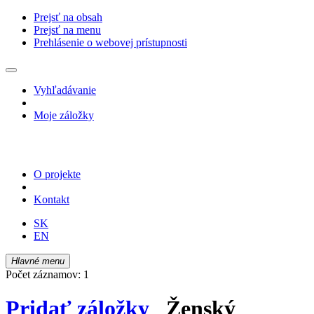
Prejsť na obsah
Prejsť na menu
Prehlásenie o webovej prístupnosti
Vyhľadávanie
Moje záložky
O projekte
Kontakt
SK
EN
Hlavné menu
Počet záznamov: 1
Pridať záložky
Ženský