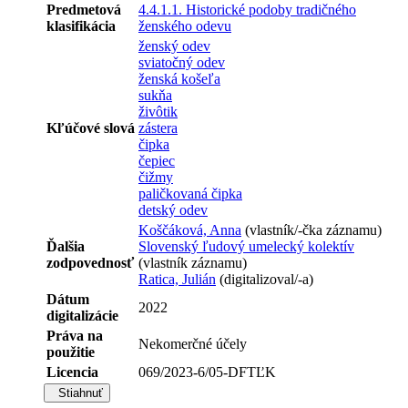
Predmetová
4.4.1.1. Historické podoby tradičného
klasifikácia
ženského odevu
ženský odev
sviatočný odev
ženská košeľa
sukňa
živôtik
Kľúčové slová
zástera
čipka
čepiec
čižmy
paličkovaná čipka
detský odev
Koščáková, Anna
(vlastník/-čka záznamu)
Ďalšia
Slovenský ľudový umelecký kolektív
zodpovednosť
(vlastník záznamu)
Ratica, Julián
(digitalizoval/-a)
Dátum
2022
digitalizácie
Práva na
Nekomerčné účely
použitie
Licencia
069/2023-6/05-DFTĽK
Stiahnuť