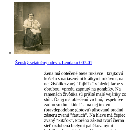
Ženský sviatočný odev z Lendaku 007-01
Žena má oblečené biele rukávce - krajkovú
košeľu s nariasenými krátkymi rukávmi, na
nej živôtik zvaný "ľajbľík" v bledej farbe s
obrubou, vpredu zapnutý na gombíky. Na
ramenách živôtika sú prišité malé vejáriky zo
stúh. Ďalej má oblečenú vrchnú, respektíve
zadnú sukňu "kideľ" a na nej tmavú
(pravdepodobne glotovú) plisovanú prednú
zásteru zvanú "fartuch". Na hlave má čepiec
zvaný "kikľok", ktorého základ tvorí čierna
sieť ozdobená bielymi paličkovanými