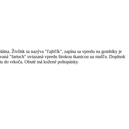
látna. Živôtik sa nazýva "ľajbľík", zapína sa vpredu na gombíky je
zvaná "fartuch" uviazaná vpredu širokou tkanicou na mašľu. Doplnok
zadu do vrkoča. Obuté má kožené poltopánky.