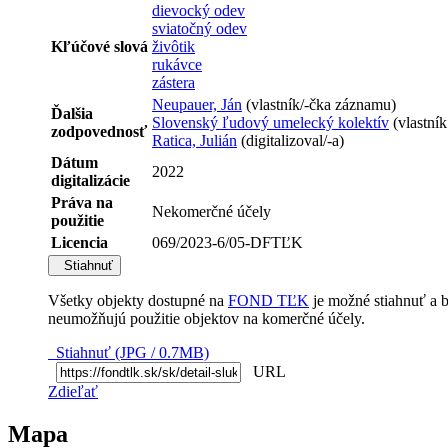
dievocký odev
sviatočný odev
Kľúčové slová
živôtik
rukávce
zástera
Neupauer, Ján
(vlastník/-čka záznamu)
Ďalšia
Slovenský ľudový umelecký kolektív
(vlastní
zodpovednosť
Ratica, Julián
(digitalizoval/-a)
Dátum
2022
digitalizácie
Práva na
Nekomerčné účely
použitie
Licencia
069/2023-6/05-DFTĽK
Stiahnuť
Všetky objekty dostupné na
FOND TĽK
je možné stiahnuť a 
neumožňujú použitie objektov na komerčné účely.
Stiahnuť (JPG / 0.7MB)
URL
Zdieľať
Mapa