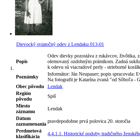
Dievocký sviatočný odev z Lendaku 013-01
Odev dievky pozostáva z rukávcov, živôtika, za
Popis
olemovaný ozdobným prámikom. Zadná sukňa naz
k odevu sú viacradové perly - strieborné korá
Informátor: Ján Neupauer; popis spracovala:
Poznámky
Na fotografii je Katarína zvaná "od Sôboľa - 
Obec pôvodu
Lendak
Región
Spiš
pôvodu
Miesto
Lendak
záznamu
Dátum
pravdepodobne prvá polovica 20. storočia
zaznamenania
Predmetová
4.4.1.1. Historické podoby tradičného ženské
klasifikácia