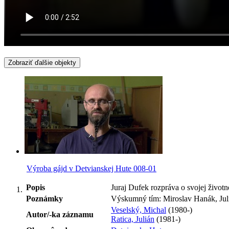
Zobraziť ďalšie objekty
Výroba gájd v Detvianskej Hute 008-01
Popis
Juraj Dufek rozpráva o svojej životne
Poznámky
Výskumný tím: Miroslav Hanák, Juli
Veselský, Michal
(1980-)
Autor/-ka záznamu
Ratica, Julián
(1981-)