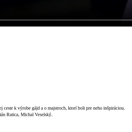
j ceste k výrobe gájd a o majstroch, ktorí boli pre neho inšpiráciou.
án Ratica, Michal Veselský.