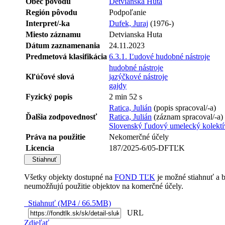
Obec pôvodu
Detvianska Huta
Región pôvodu
Podpoľanie
Interpret/-ka
Dufek, Juraj
(1976-)
Miesto záznamu
Detvianska Huta
Dátum zaznamenania
24.11.2023
Predmetová klasifikácia
6.3.1. Ľudové hudobné nástroje
hudobné nástroje
Kľúčové slová
jazýčkové nástroje
gajdy
Fyzický popis
2 min 52 s
Ratica, Julián
(popis spracoval/-a)
Ďalšia zodpovednosť
Ratica, Julián
(záznam spracoval/-a)
Slovenský ľudový umelecký kolektí
Práva na použitie
Nekomerčné účely
Licencia
187/2025-6/05-DFTĽK
Stiahnuť
Všetky objekty dostupné na
FOND TĽK
je možné stiahnuť a 
neumožňujú použitie objektov na komerčné účely.
Stiahnuť (MP4 / 66.5MB)
URL
Zdieľať