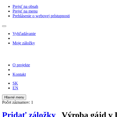
Prejsť na obsah
Prejsť na menu
Prehlásenie o webovej prístupnosti
Vyhľadávanie
Moje záložky
O projekte
Kontakt
SK
EN
Hlavné menu
Počet záznamov: 1
Pridať záložky
Výroba gájd v D