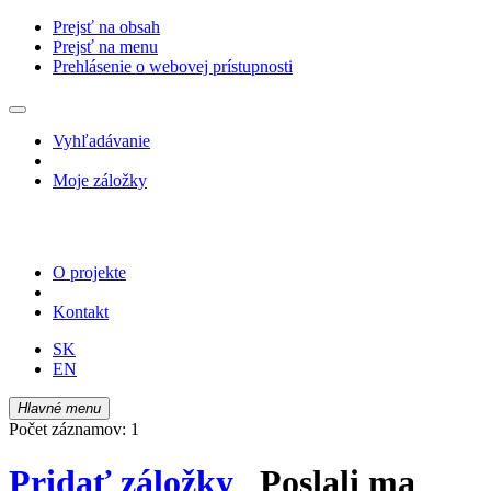
Prejsť na obsah
Prejsť na menu
Prehlásenie o webovej prístupnosti
Vyhľadávanie
Moje záložky
O projekte
Kontakt
SK
EN
Hlavné menu
Počet záznamov: 1
Pridať záložky
Poslali ma