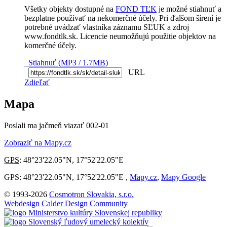
Všetky objekty dostupné na
FOND TĽK
je možné stiahnuť a
bezplatne používať na nekomerčné účely. Pri ďalšom šírení je
potrebné uvádzať vlastníka záznamu SĽUK a zdroj
www.fondtlk.sk. Licencie neumožňujú použitie objektov na
komerčné účely.
Stiahnuť (MP3 / 1.7MB)
URL
Zdieľať
Mapa
Poslali ma jačmeň viazať 002-01
Zobraziť na Mapy.cz
GPS
:
48°23'22.05"N
,
17°52'22.05"E
GPS: 48°23'22.05"N, 17°52'22.05"E ,
Mapy.cz
,
Mapy Google
© 1993-2026
Cosmotron Slovakia, s.r.o.
Webdesign Calder Design Community