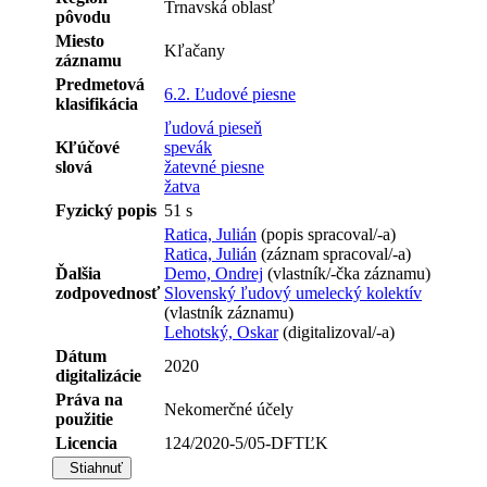
Trnavská oblasť
pôvodu
Miesto
Kľačany
záznamu
Predmetová
6.2. Ľudové piesne
klasifikácia
ľudová pieseň
Kľúčové
spevák
slová
žatevné piesne
žatva
Fyzický popis
51 s
Ratica, Julián
(popis spracoval/-a)
Ratica, Julián
(záznam spracoval/-a)
Ďalšia
Demo, Ondrej
(vlastník/-čka záznamu)
zodpovednosť
Slovenský ľudový umelecký kolektív
(vlastník záznamu)
Lehotský, Oskar
(digitalizoval/-a)
Dátum
2020
digitalizácie
Práva na
Nekomerčné účely
použitie
Licencia
124/2020-5/05-DFTĽK
Stiahnuť