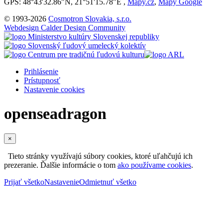
GPS: 48°43'32.86"N, 21°51'15.78"E ,
Mapy.cz
,
Mapy Google
© 1993-2026
Cosmotron Slovakia, s.r.o.
Webdesign Calder Design Community
Prihlásenie
Prístupnosť
Nastavenie cookies
openseadragon
×
Tieto stránky využívajú súbory cookies, ktoré uľahčujú ich
prezeranie. Ďalšie informácie o tom
ako používame cookies
.
Prijať všetko
Nastavenie
Odmietnuť všetko