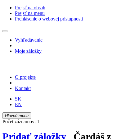
Prejsť na obsah
Prejsť na menu
Prehlásenie o webovej prístupnosti
Vyhľadávanie
Moje záložky
O projekte
Kontakt
SK
EN
Hlavné menu
Počet záznamov: 1
Pridať záložky
Čardáš z