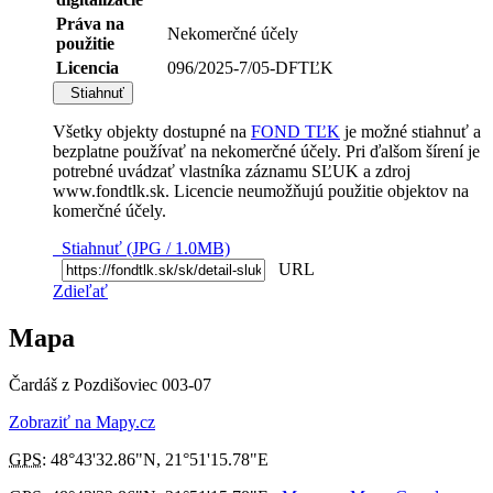
Práva na
Nekomerčné účely
použitie
Licencia
096/2025-7/05-DFTĽK
Stiahnuť
Všetky objekty dostupné na
FOND TĽK
je možné stiahnuť a
bezplatne používať na nekomerčné účely. Pri ďalšom šírení je
potrebné uvádzať vlastníka záznamu SĽUK a zdroj
www.fondtlk.sk. Licencie neumožňujú použitie objektov na
komerčné účely.
Stiahnuť (JPG / 1.0MB)
URL
Zdieľať
Mapa
Čardáš z Pozdišoviec 003-07
Zobraziť na Mapy.cz
GPS
:
48°43'32.86"N
,
21°51'15.78"E