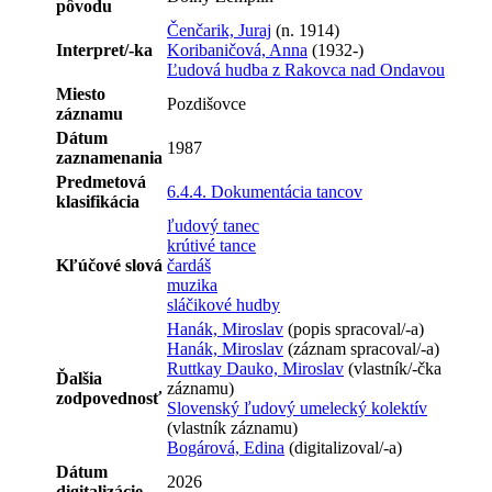
pôvodu
Čenčarik, Juraj
(n. 1914)
Interpret/-ka
Koribaničová, Anna
(1932-)
Ľudová hudba z Rakovca nad Ondavou
Miesto
Pozdišovce
záznamu
Dátum
1987
zaznamenania
Predmetová
6.4.4. Dokumentácia tancov
klasifikácia
ľudový tanec
krútivé tance
Kľúčové slová
čardáš
muzika
sláčikové hudby
Hanák, Miroslav
(popis spracoval/-a)
Hanák, Miroslav
(záznam spracoval/-a)
Ruttkay Dauko, Miroslav
(vlastník/-čka
Ďalšia
záznamu)
zodpovednosť
Slovenský ľudový umelecký kolektív
(vlastník záznamu)
Bogárová, Edina
(digitalizoval/-a)
Dátum
2026
digitalizácie