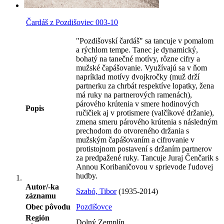
Čardáš z Pozdišoviec 003-10
"Pozdišovskí čardáš" sa tancuje v pomalom
a rýchlom tempe. Tanec je dynamický,
bohatý na tanečné motívy, rôzne cifry a
mužské čapášovanie. Využívajú sa v ňom
napríklad motívy dvojkročky (muž drží
partnerku za chrbát respektíve lopatky, žena
má ruky na partnerových ramenách),
párového krútenia v smere hodinových
Popis
ručičiek aj v protismere (valčíkové držanie),
zmena smeru párového krútenia s následným
prechodom do otvoreného držania s
mužským čapášovaním a cifrovanie v
protistojnom postavení s držaním partnerov
za predpažené ruky. Tancuje Juraj Čenčarik s
Annou Koribaničovou v sprievode ľudovej
hudby.
Autor/-ka
Szabó, Tibor
(1935-2014)
záznamu
Obec pôvodu
Pozdišovce
Región
Dolný Zemplín