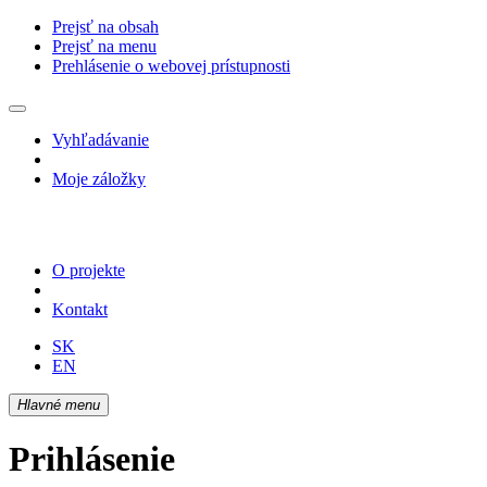
Prejsť na obsah
Prejsť na menu
Prehlásenie o webovej prístupnosti
Vyhľadávanie
Moje záložky
O projekte
Kontakt
SK
EN
Hlavné menu
Prihlásenie