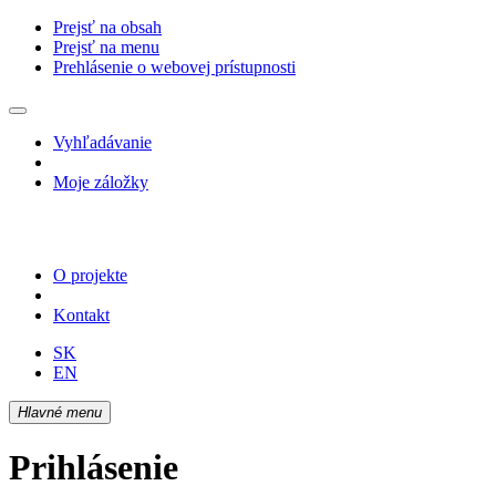
Prejsť na obsah
Prejsť na menu
Prehlásenie o webovej prístupnosti
Vyhľadávanie
Moje záložky
O projekte
Kontakt
SK
EN
Hlavné menu
Prihlásenie