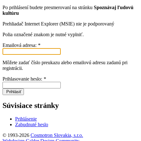
Po prihlásení budete presmerovaní na stránku
Spoznávaj ľudovú
kultúru
Prehliadač Internet Explorer (MSIE) nie je podporovaný
Polia označené znakom
je nutné vyplniť.
Emailová adresa:
*
Môžete zadať číslo preukazu alebo emailovú adresu zadanú pri
registrácii.
Prihlasovanie heslo:
*
Prihlásiť
Súvisiace stránky
Prihlásenie
Zabudnuté heslo
© 1993-2026
Cosmotron Slovakia, s.r.o.
Webdesign Calder Design Community